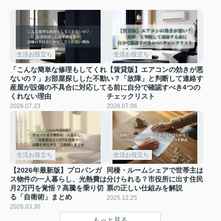
生活お役立ち
生活お役立ち
「こんな簡単な修理もしてくれ
【賃貸版】エアコンの効きが悪
ないの？」お部屋探しした不動
い？「故障」と判断して連絡す
産屋が設備の不具合に対応して
る前に自分で確認すべき4つの
くれない理由
チェックリスト
2026.07.23
2026.07.06
生活お役立ち
生活お役立ち
【2026年最新版】プロパンガ
同棲・ルームシェアで世帯主は
ス物件の一人暮らし、光熱費は
分けられる？市役所に出す住民
月2万円を覚悟？高騰を乗り切
票の正しい仕組みを解説
る「自衛術」まとめ
2025.12.25
2026.03.30
もっと見る