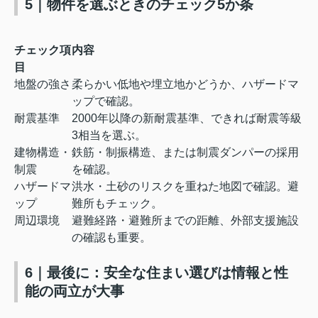
5｜物件を選ぶときのチェック5か条
チェック項
内容
目
地盤の強さ
柔らかい低地や埋立地かどうか、ハザードマ
ップで確認。
耐震基準
2000年以降の新耐震基準、できれば耐震等級
3相当を選ぶ。
建物構造・
鉄筋・制振構造、または制震ダンパーの採用
制震
を確認。
ハザードマ
洪水・土砂のリスクを重ねた地図で確認。避
ップ
難所もチェック。
周辺環境
避難経路・避難所までの距離、外部支援施設
の確認も重要。
6｜最後に：安全な住まい選びは情報と性
能の両立が大事