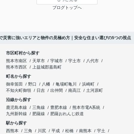
ブログトップへ
で災害に強いエリアと物件の見極め方｜安全な住まい選びの5つの視点
市区町村から探す
熊本市南区
天草市
宇城市
宇土市
八代市
熊本市西区
上益城郡嘉島町
町名から探す
御幸笛田
野口
八幡
亀場町亀川
浜崎町
不知火町御領
日吉
出仲間
南高江
土河原町
沿線から探す
鹿児島本線
三角線
豊肥本線
熊本市電A系統
九州新幹線
肥薩線
肥薩おれんじ鉄道
駅から探す
西熊本
三角
川尻
平成
松橋
南熊本
宇土