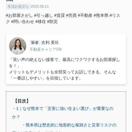
生活お役立ち
2025.08.21
#お部屋さがし
#引っ越し
#賃貸
#売買
#不動産
#熊本県
#リス
ク
#問い合わせ
#移住
#防災
吉利 美玖
筆者
不動産キャリア5年
「笑い声の絶えない接客で、最高にワクワクするお部屋探し
を！」
メリットもデメリットも全部笑ってお話しできる、そんな
「一番話しやすい」を目指しています。
【目次】
・1｜なぜ熊本で「災害に強い住まい選び」が重要なの
か？
・熊本県は歴史的に地形的な複雑さと災害リスクの