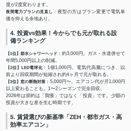
度が2度変わります
。
：夜型の方はプラン変更で電気単
夜間電力プランの見直し
価を抑える余地あり。
4. 投資vs効果！今からでも元が取れる設
備ランキング
：約3,000円。ガス・水道併せて
【1位】節水シャワーヘッド
年間5,000円以上の削減。
：1個1,000円。電気代高騰につき、以
【2位】LED電球化
前より回収期間が短縮され約4ヶ月で元が取れる
。
：5,000円〜。エアコン代が月1,000円
【3位】窓の断熱対策
以上変わることも。1〜2シーズンで完全回収
。
2026年は節約は「我慢」ではなく「投資」です。少額の
投資が大きな差を生む時期です。
5. 賃貸選びの新基準「ZEH・都市ガス・高
効率エアコン」