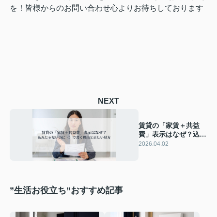
を！皆様からのお問い合わせ心よりお待ちしております
NEXT
賃貸の「家賃＋共益
費」表示はなぜ？込み
じゃないのに（）で書
2026.04.02
く理由と正しい見方
”生活お役立ち”おすすめ記事