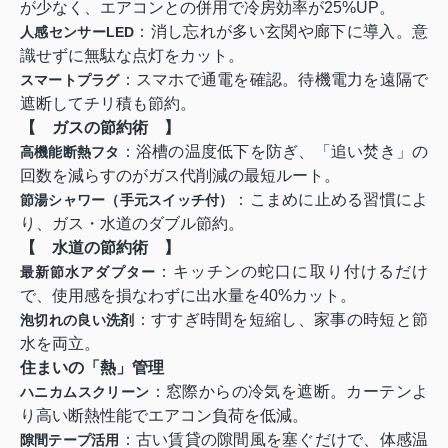
が少なく、エアコンとの併用で冷房効率が25%UP
。
：消し忘れが多い玄関や廊下に導入。意
人感センサーLED
識せずに無駄な点灯をカット
。
：スマホで通電を確認。待機電力を遠隔で
スマートプラグ
遮断してチリ積も節約
。
【 ガスの節約術 】
：浴槽の温度低下を防ぎ、「追い焚き」の
高機能断熱フタ
回数を減らすのがガス代削減の最短ルート
。
：こまめに止める習慣によ
節湯シャワー（手元スイッチ付）
り、ガス・水道のダブル節約。
【 水道の節約術 】
：キッチンの蛇口に取り付けるだけ
最新節水アダプター
で、使用感を損なわずに出水量を40%カット。
：すすぎ時間を短縮し、家事の時短と節
泡切れの良い洗剤
水を両立。
住まいの「熱」管理
：窓際からの冷気を遮断。カーテンよ
ハニカムスクリーン
り高い断熱性能でエアコン負荷を低減
。
：古い賃貸の隙間風を塞ぐだけで、体感温
隙間テープ活用