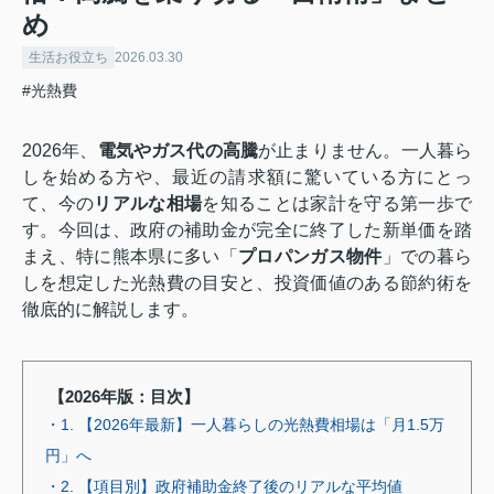
め
生活お役立ち
2026.03.30
#光熱費
2026年、
電気やガス代の高騰
が止まりません。一人暮ら
しを始める方や、最近の請求額に驚いている方にとっ
て、今の
リアルな相場
を知ることは家計を守る第一歩で
す。今回は、政府の補助金が完全に終了した新単価を踏
まえ、特に熊本県に多い「
プロパンガス物件
」での暮ら
しを想定した光熱費の目安と、投資価値のある節約術を
徹底的に解説します。
【2026年版：目次】
・1. 【2026年最新】一人暮らしの光熱費相場は「月1.5万
円」へ
・2. 【項目別】政府補助金終了後のリアルな平均値