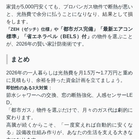
家賃が5,000円安くても、プロパンガス物件で断熱が悪い
と、光熱費で余分に払うことになり
なり、結果として損
をします。
「都市ガス完備」「最新エアコン
「ZEH（ゼッチ）仕様」や
標準」「省エネラベル（BELS）付」
の物件を選ぶこと
が、2026年の賢い家計防衛術です。
まとめ
2026年の一人暮らしは
光熱費を月1.5万〜1.7万円と重め
に見積もり、余裕を持った資金計画を立てましょう。
：
即効性のある3大対策
節水シャワーへの交換、窓の断熱強化、人感センサーLE
D。
「都市ガス」物件を選ぶだけで、月々のガス代は劇的に
変わります。
高騰が続くからこそ、「一度変えれば自動的に安くな
る」設備改
仕組み作りが、あなたの生活を支える大きな