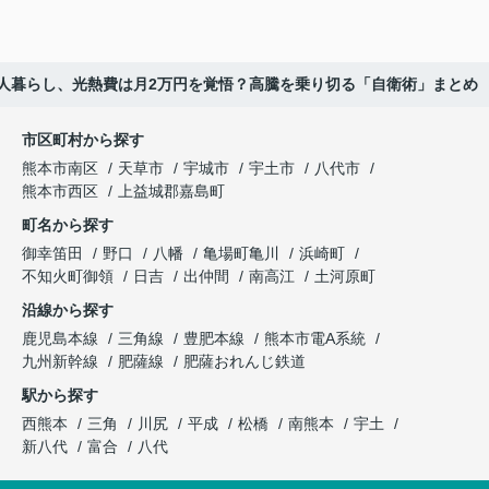
一人暮らし、光熱費は月2万円を覚悟？高騰を乗り切る「自衛術」まとめ
市区町村から探す
熊本市南区
天草市
宇城市
宇土市
八代市
熊本市西区
上益城郡嘉島町
町名から探す
御幸笛田
野口
八幡
亀場町亀川
浜崎町
不知火町御領
日吉
出仲間
南高江
土河原町
沿線から探す
鹿児島本線
三角線
豊肥本線
熊本市電A系統
九州新幹線
肥薩線
肥薩おれんじ鉄道
駅から探す
西熊本
三角
川尻
平成
松橋
南熊本
宇土
新八代
富合
八代