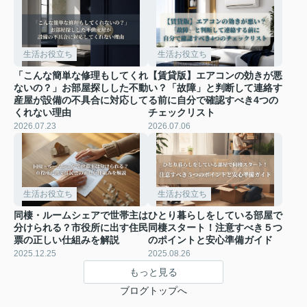
生活お役立ち
生活お役立ち
「こんな簡単な修理もしてくれ
【賃貸版】エアコンの効きが悪
ないの？」お部屋探しした不動
い？「故障」と判断して連絡す
産屋が設備の不具合に対応して
る前に自分で確認すべき4つの
くれない理由
チェックリスト
2026.07.23
2026.07.06
生活お役立ち
生活お役立ち
同棲・ルームシェアで世帯主は
ひとり暮らしをしている部屋で
分けられる？市役所に出す住民
同棲スタート！注意すべき５つ
票の正しい仕組みを解説
のポイントと安心準備ガイド
2025.12.25
2025.08.26
もっと見る
ブログトップへ