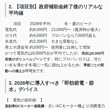
2. 【項目別】政府補助金終了後のリアルな
平均値
項目
2026年平均
冬・夏のピーク
電気代
約8,000円
13,000円〜（暖房時が最大）
ガス代
約4,000円
プロパンなら7,000円超も
水道代
約2,300円
大きな変動なし
再エネ課金等
約200円〜
使用量に比例して増加
かつて電気代は6,000円台が平均でしたが、
現在は8,000円
です。特にプロパンガスは、冷た
前後がボリュームゾーン
い水を沸かす冬場に一気に跳ね上がるため、
季節ごとの変
です。
動への備えが不可欠
3. 2026年に導入すべき「即効節電・節
水」デバイス
【 電気の節約術 】
：古いACモーター機より消費電力
高効率DCモーター扇風機