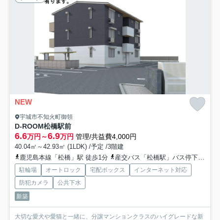
NEW
宇城市不知火町御領
D-ROOM松橋駅前
6.6
6.9
万円～
万円
管理/共益費4,000円
40.04㎡～42.93㎡ (1LDK) /予定 /3階建
鹿児島本線「松橋」駅 徒歩1分
産交バス「松橋駅」バス停下車 徒歩1分
駐輪場
オートロック
宅配ボックス
インターネット対応
防犯カメラ
公共下水
新築
大切な愛犬や愛猫と一緒に、分譲マンションクラスのハイグレードな新