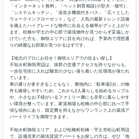
「インターネット無料」「ペット飼育相談(小型犬・猫可)」
「システムキッチン」「追炊き機能付きバス」「広々とした
ウォークインクローゼット」など、人気の最新トレンド設備
を備えたハイグレードな物件に出会える確率がグッと上がり
ます。松橋や宇土の中心部で築浅物件が見つからず妥協しか
けていた方も、御領エリアに目を向ければ、予算内で理想通
りの綺麗なお部屋が見つかるはずです。
【地元のプロにお任せ！御領エリアでの住まい探し】
不知火町御領周辺は、抜群の交通アクセスを誇りながらも、
一歩住宅街に入れば騒音の少ない落ち着いた住環境が保たれ
ています。
車の通りが多すぎることもなく、敷地内に「駐車場2台」の物
件も確保しやすいため、これから2人暮らしを始めるカップル
や、小さなお子様がいるファミリー層にも非常に暮らしやす
い環境が整っています。家賃相場も松橋の中心部に比べて手
頃な傾向にあり、固定費を抑えながらワンランク上の築浅ア
パートライフを満喫できます。
不知火町御領エリア、および松橋町松橋・宇土市松山町周辺
で、設備充実の築浅賃貸アパートをお探しの方は、ぜひ「地