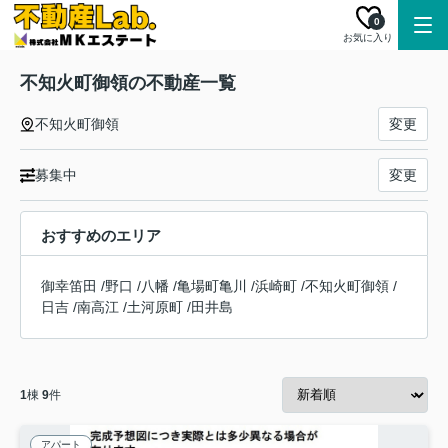
0
お気に入り
不知火町御領の不動産一覧
不知火町御領
変更
募集中
変更
おすすめのエリア
御幸笛田
/
野口
/
八幡
/
亀場町亀川
/
浜崎町
/
不知火町御領
/
日吉
/
南高江
/
土河原町
/
田井島
1
棟
9
件
アパート