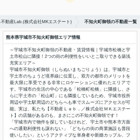
動産Lab.(株式会社MKエステート)
不知火町御領の不動産一覧
熊本県宇城市不知火町御領エリア情報
～宇城市不知火町御領の不動産・賃貸情報｜宇城市松橋と宇
土市松山に隣接！2つの街の利便性をいいとこ取りできる築浅
充実エリア～
宇城市不知火町御領（しらぬいまちごりょう）は、宇城市と
宇土市のちょうど境界線に位置し、双方の都市のメリットを
最大限に享受できる非常にロケーションに優れたエリアで
す。宇城市の生活の中心である「松橋町松橋」に隣接し、さ
らに宇土市の「松山町」にも隣接しているため、宇城市役所
周辺や宇土駅周辺のどちらへも車でスムーズにアクセスが可
能。実は、私たち【不動産Ｌａｂ．／株式会社ＭＫエステー
ト】の店舗があるのも、まさにこの不知火町御領です！
「宇城市内で物件を探しているけれど、宇土市や熊本市方面
への通勤利便性も譲れない」「どちらの街の商業施設も普段
使いしたい」というアクティブな単身者や新婚カップル、フ