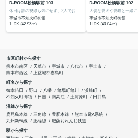
D-ROOM松橋駅前 103
D-ROOM松橋駅前 102
休日は誰の視線も気にせず、2人でお気に入りの音楽を流しながら、映画を観たり料理を作ったりしてのんびり引きこもりたい。そんなプライベート空間の質を重視するお二人にぴったりな角部屋です。
宇城市不知火町御領
宇城市不知火町御領
1LDK (42.93㎡)
1LDK (40.04㎡)
市区町村から探す
熊本市南区
天草市
宇城市
八代市
宇土市
熊本市西区
上益城郡嘉島町
町名から探す
御幸笛田
野口
八幡
亀場町亀川
浜崎町
不知火町御領
日吉
南高江
土河原町
田井島
沿線から探す
鹿児島本線
三角線
豊肥本線
熊本市電A系統
九州新幹線
肥薩線
肥薩おれんじ鉄道
駅から探す