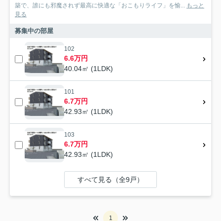
築で、誰にも邪魔されず最高に快適な「おこもりライフ」を愉...
もっと
見る
募集中の部屋
102
6.6万円
40.04㎡ (1LDK)
101
6.7万円
42.93㎡ (1LDK)
103
6.7万円
42.93㎡ (1LDK)
すべて見る（全9戸）
1