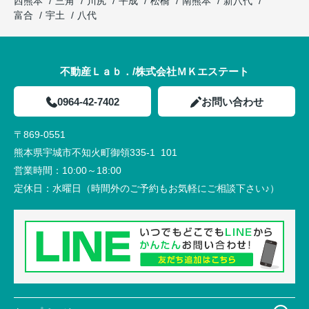
西熊本
三角
川尻
平成
松橋
南熊本
新八代
富合
宇土
八代
不動産Ｌａｂ．/株式会社ＭＫエステート
0964-42-7402
お問い合わせ
〒869-0551
熊本県宇城市不知火町御領335-1 101
営業時間：
10:00～18:00
定休日：
水曜日（時間外のご予約もお気軽にご相談下さい♪）