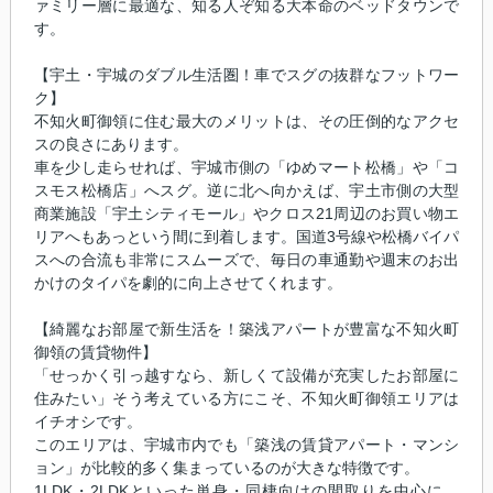
ァミリー層に最適な、知る人ぞ知る大本命のベッドタウンで
す。
【宇土・宇城のダブル生活圏！車でスグの抜群なフットワー
ク】
不知火町御領に住む最大のメリットは、その圧倒的なアクセ
スの良さにあります。
車を少し走らせれば、宇城市側の「ゆめマート松橋」や「コ
スモス松橋店」へスグ。逆に北へ向かえば、宇土市側の大型
商業施設「宇土シティモール」やクロス21周辺のお買い物エ
リアへもあっという間に到着します。国道3号線や松橋バイパ
スへの合流も非常にスムーズで、毎日の車通勤や週末のお出
かけのタイパを劇的に向上させてくれます。
【綺麗なお部屋で新生活を！築浅アパートが豊富な不知火町
御領の賃貸物件】
「せっかく引っ越すなら、新しくて設備が充実したお部屋に
住みたい」そう考えている方にこそ、不知火町御領エリアは
イチオシです。
このエリアは、宇城市内でも「築浅の賃貸アパート・マンシ
ョン」が比較的多く集まっているのが大きな特徴です。
1LDK・2LDKといった単身・同棲向けの間取りを中心に、