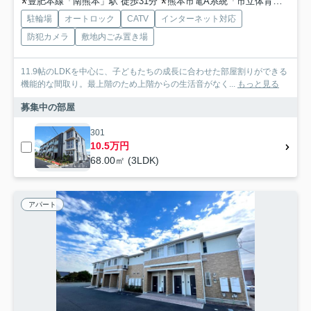
豊肥本線「南熊本」駅 徒歩31分
熊本市電A系統「市立体育館前」駅 徒歩46分
駐輪場
オートロック
CATV
インターネット対応
防犯カメラ
敷地内ごみ置き場
11.9帖のLDKを中心に、子どもたちの成長に合わせた部屋割りができる
機能的な間取り。最上階のため上階からの生活音がなく...
もっと見る
募集中の部屋
301
10.5万円
68.00㎡ (3LDK)
アパート