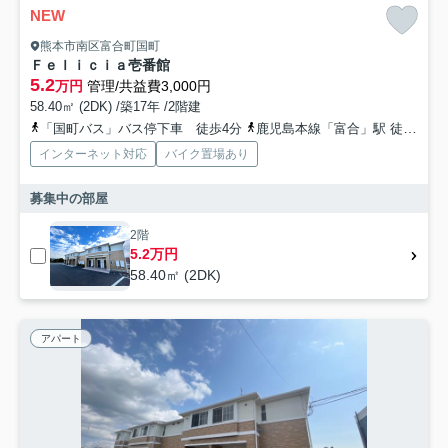
NEW
熊本市南区富合町国町
Ｆｅｌｉｃｉａ壱番館
5.2
万円
管理/共益費3,000円
58.40㎡ (2DK) /築17年 /2階建
「国町バス」バス停下車 徒歩4分
鹿児島本線「富合」駅 徒歩10分
インターネット対応
バイク置場あり
募集中の部屋
2階
5.2万円
58.40㎡ (2DK)
アパート