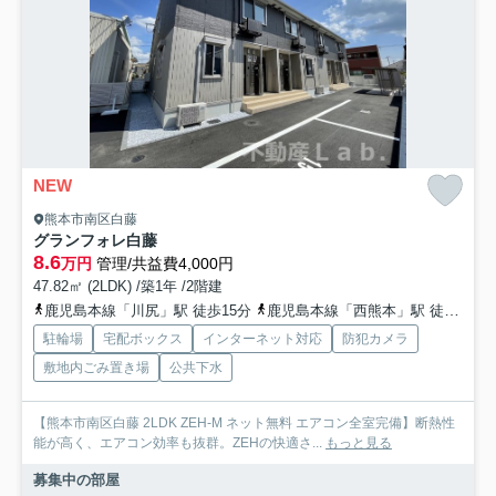
NEW
熊本市南区白藤
グランフォレ白藤
8.6
万円
管理/共益費4,000円
47.82㎡ (2LDK) /築1年 /2階建
鹿児島本線「川尻」駅 徒歩15分
鹿児島本線「西熊本」駅 徒歩16分
駐輪場
宅配ボックス
インターネット対応
防犯カメラ
敷地内ごみ置き場
公共下水
【熊本市南区白藤 2LDK ZEH-M ネット無料 エアコン全室完備】断熱性
能が高く、エアコン効率も抜群。ZEHの快適さ...
もっと見る
募集中の部屋