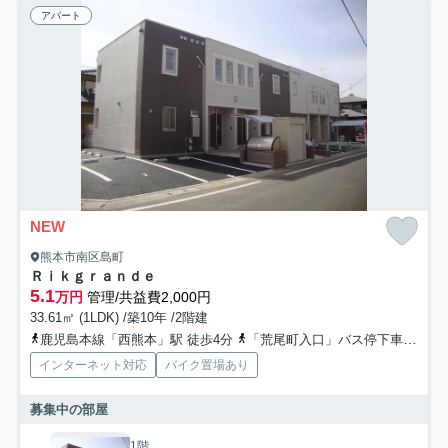
アパート
NEW
熊本市南区島町
Ｒｉｋｇｒａｎｄｅ
5.1
万円
管理/共益費2,000円
33.61㎡ (1LDK) /築10年 /2階建
鹿児島本線「西熊本」駅 徒歩4分
「荒尾町入口」バス停下車 徒歩4分
インターネット対応
バイク置場あり
募集中の部屋
1階