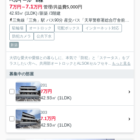
ベルイール B棟
7
7.1
万円～
万円
管理/共益費5,000円
42.93㎡ (1LDK) /新築 /3階建
三角線「三角」駅 バス90分 産交バス「天草警察署総合庁舎前」 停歩18分
駐輪場
オートロック
宅配ボックス
インターネット対応
防犯カメラ
公共下水
新築
大切な愛犬や愛猫との暮らしに、本気で「防犯」と「ステータス」をプ
ラスしたい方へ。共用部オートロックとALSOKセルフセキ...
もっと見る
募集中の部屋
201
7万円
42.93㎡ (1LDK)
303
7.1万円
42.93㎡ (1LDK)