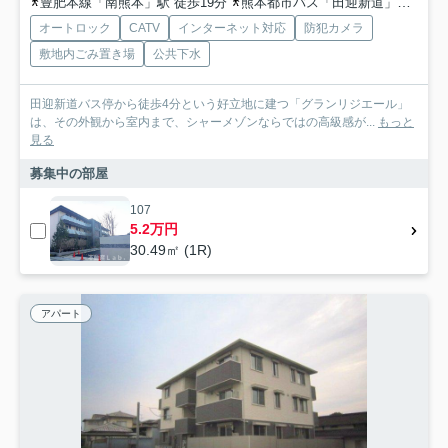
豊肥本線「南熊本」駅 徒歩19分
熊本都市バス「田迎新道」バス停下車 徒歩3分
オートロック
CATV
インターネット対応
防犯カメラ
敷地内ごみ置き場
公共下水
田迎新道バス停から徒歩4分という好立地に建つ「グランリジエール」
は、その外観から室内まで、シャーメゾンならではの高級感が...
もっと
見る
募集中の部屋
107
5.2万円
30.49㎡ (1R)
アパート