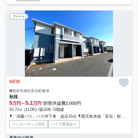
アパート
NEW
熊本市南区富合町榎津
秋桜
5
5.1
万円～
万円
管理/共益費2,000円
52.73㎡ (1LDK) /築16年 /2階建
「清藤バス」バス停下車 徒歩15分
鹿児島本線「富合」駅 徒歩16分
インターネット対応
バイク置場あり
募集中の部屋