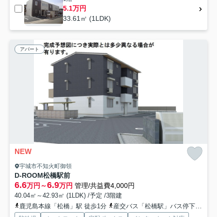
5.1万円
33.61㎡ (1LDK)
アパート
NEW
宇城市不知火町御領
D-ROOM松橋駅前
6.6
6.9
万円～
万円
管理/共益費4,000円
40.04㎡～42.93㎡ (1LDK) /予定 /3階建
鹿児島本線「松橋」駅 徒歩1分
産交バス「松橋駅」バス停下車 徒歩1分