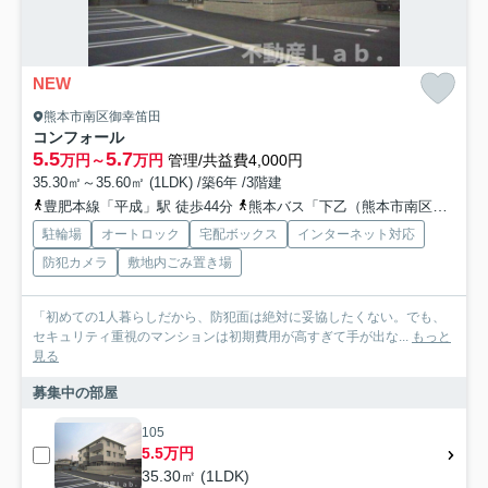
NEW
熊本市南区御幸笛田
コンフォール
5.5
5.7
万円～
万円
管理/共益費4,000円
35.30㎡～35.60㎡ (1LDK) /築6年 /3階建
豊肥本線「平成」駅 徒歩44分
熊本バス「下乙（熊本市南区）」バス停下車 徒歩6分
駐輪場
オートロック
宅配ボックス
インターネット対応
防犯カメラ
敷地内ごみ置き場
「初めての1人暮らしだから、防犯面は絶対に妥協したくない。でも、
セキュリティ重視のマンションは初期費用が高すぎて手が出な...
もっと
見る
募集中の部屋
105
5.5万円
35.30㎡ (1LDK)