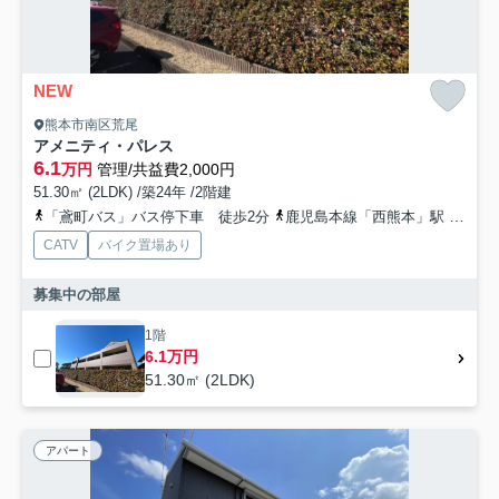
NEW
熊本市南区荒尾
アメニティ・パレス
6.1
万円
管理/共益費2,000円
51.30㎡ (2LDK) /築24年 /2階建
「鳶町バス」バス停下車 徒歩2分
鹿児島本線「西熊本」駅 徒歩11分
CATV
バイク置場あり
募集中の部屋
1階
6.1万円
51.30㎡ (2LDK)
アパート