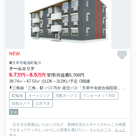
NEW
天草市亀場町亀川
テールエリテ
6.7
8.5
万円～
万円
管理/共益費5,700円
39.74㎡～67.53㎡ (1LDK～3LDK) /予定 /3階建
三角線「三角」駅 バス75分 産交バス「天草中央総合病院前」 停歩10分
駐輪場
オートロック
宅配ボックス
インターネット対応
防犯カメラ
公共下水
新築
「広すぎる部屋はいらないけれど、新婚生活のスタートだからこそ綺麗
でセキュリティのしっかりした部屋を選びたい」そんなお二人...
もっと
見る