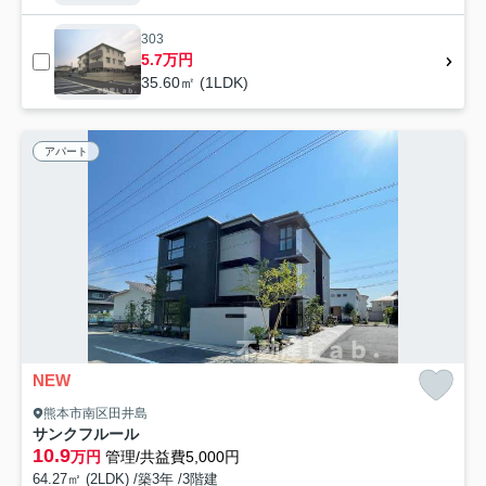
303
5.7万円
35.60㎡ (1LDK)
アパート
NEW
熊本市南区田井島
サンクフルール
10.9
万円
管理/共益費5,000円
64.27㎡ (2LDK) /築3年 /3階建