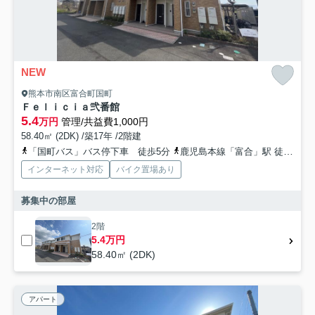
NEW
熊本市南区富合町国町
Ｆｅｌｉｃｉａ弐番館
5.4
万円
管理/共益費1,000円
58.40㎡ (2DK) /築17年 /2階建
「国町バス」バス停下車 徒歩5分
鹿児島本線「富合」駅 徒歩9分
インターネット対応
バイク置場あり
募集中の部屋
2階
5.4万円
58.40㎡ (2DK)
アパート