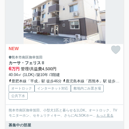
NEW
熊本市南区御幸笛田
カーサ・フェリスⅡ
6
万円
管理/共益費4,500円
40.04㎡ (1LDK) /築10年 /3階建
豊肥本線「平成」駅 徒歩46分
鹿児島本線「西熊本」駅 徒歩46分
オートロック
インターネット対応
敷地内ごみ置き場
公共下水
熊本市南区御幸笛田、小型犬1匹と暮らせる1LDK。オートロック、TV
モニターホン、セキュリティキー、さらにALSOKホー...
もっと見る
募集中の部屋