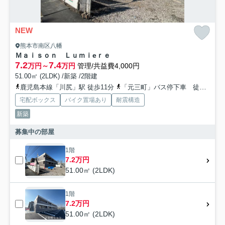
NEW
熊本市南区八幡
Ｍａｉｓｏｎ Ｌｕｍｉeｒｅ
7.2
7.4
万円～
万円
管理/共益費4,000円
51.00㎡ (2LDK) /新築 /2階建
鹿児島本線「川尻」駅 徒歩11分
「元三町」バス停下車 徒歩7分
宅配ボックス
バイク置場あり
耐震構造
新築
募集中の部屋
1階
7.2万円
51.00㎡ (2LDK)
1階
7.2万円
51.00㎡ (2LDK)