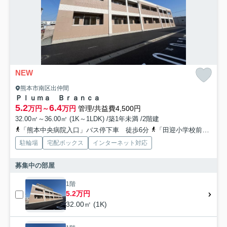
NEW
熊本市南区出仲間
Ｐｌｕｍａ Ｂｒａｎｃａ
5.2
6.4
万円～
万円
管理/共益費4,500円
32.00㎡～36.00㎡ (1K～1LDK) /築1年未満 /2階建
「熊本中央病院入口」バス停下車 徒歩6分
「田迎小学校前」バス停下車 徒歩9分
駐輪場
宅配ボックス
インターネット対応
募集中の部屋
1階
5.2万円
32.00㎡ (1K)