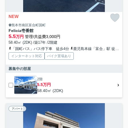
NEW
熊本市南区富合町国町
Felicia壱番館
5.5
万円
管理/共益費3,000円
58.40㎡ (2DK) /築17年 /2階建
「国町バス」バス停下車 徒歩4分
鹿児島本線「富合」駅 徒歩10分
インターネット対応
バイク置場あり
募集中の部屋
2階
5.5万円
58.40㎡ (2DK)
アパート