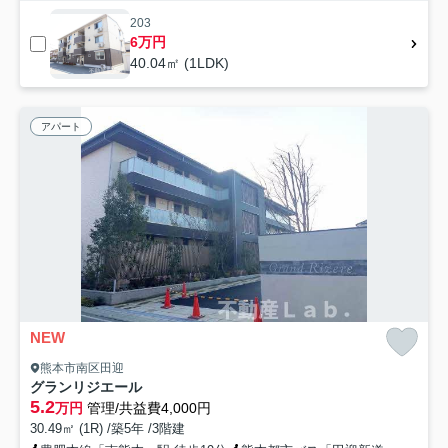
203
6万円
40.04㎡ (1LDK)
アパート
NEW
熊本市南区田迎
グランリジエール
5.2
万円
管理/共益費4,000円
30.49㎡ (1R) /築5年 /3階建