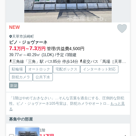
NEW
天草市浜崎町
ピノ・ジョヴァーネ
7.1
7.3
万円～
万円
管理/共益費4,500円
39.77㎡～40.29㎡ (1LDK) /予定 /3階建
三角線「三角」駅 バス85分 停歩14分
産交バス「馬場［天草］」バス停下車 徒歩2分
駐輪場
オートロック
宅配ボックス
インターネット対応
防犯カメラ
公共下水
新築
「1階はやめておきなさい」…そんな言葉を過去にする、圧倒的な防犯
性。ピノ・ジョヴァーネ105号室は、防犯カメラやオートロ...
もっと見
る
募集中の部屋
1階