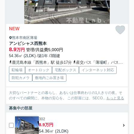
NEW
熊本市南区薄場
アンビシャス西熊本
8.9
万円
管理/共益費5,000円
54.36㎡ (2LDK) /築1年 /3階建
鹿児島本線「西熊本」駅 徒歩17分
産交バス「薄場町」バス停下車 徒歩1分
駐輪場
オートロック
宅配ボックス
インターネット対応
防犯カメラ
敷地内ごみ置き場
大切なパートナーとの暮らし、あるいは仕事終わりの1人きりの夜。そ
のすべての瞬間に、本物の安心を。 この部屋には、SECO...
もっと見る
募集中の部屋
302
8.9万円
54.36㎡ (2LDK)