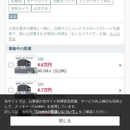
駐輪場
オートロック
宅配ボックス
インターネット対応
防犯カメラ
公共下水
新築
大切な愛犬や愛猫と一緒に、分譲マンションクラスのハイグレードな新
築で、誰にも邪魔されず最高に快適な「おこもりライフ」を愉...
もっと
見る
募集中の部屋
102
6.6万円
40.04㎡ (1LDK)
101
6.7万円
42.93㎡ (1LDK)
当サイトでは、お客様の当サイト利用状況把握、サービス向上検討を目的と
して、クッキー（Cookie）を使用しています。
103
詳しくは、当社の
「Cookieの取扱いについて」
をご確認ください。
6.7万円
閉じる
42.93㎡ (1LDK)