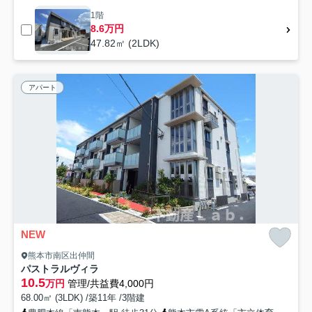
1階
8.6万円
47.82㎡ (2LDK)
アパート
NEW
熊本市南区出仲間
パストラルヴィラ
10.5
万円
管理/共益費4,000円
68.00㎡ (3LDK) /築11年 /3階建