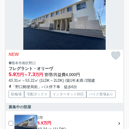
NEW
熊本市南区野口
フレグラント・オリーヴ
5.9
7.3
万円～
万円
管理/共益費4,000円
43.31㎡～53.22㎡ (1LDK～2LDK) /築1年未満 /2階建
「野口郵便局前」バス停下車 徒歩6分
駐輪場
宅配ボックス
インターネット対応
バイク置場あり
募集中の部屋
1階
5.9万円
43.31㎡ (1LDK)