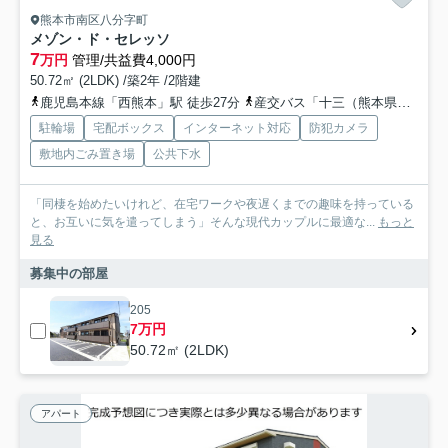
熊本市南区八分字町
メゾン・ド・セレッソ
7
万円
管理/共益費4,000円
50.72㎡ (2LDK) /築2年 /2階建
鹿児島本線「西熊本」駅 徒歩27分
産交バス「十三（熊本県）」バス停下車 徒歩5分
駐輪場
宅配ボックス
インターネット対応
防犯カメラ
敷地内ごみ置き場
公共下水
「同棲を始めたいけれど、在宅ワークや夜遅くまでの趣味を持っている
と、お互いに気を遣ってしまう」そんな現代カップルに最適な...
もっと
見る
募集中の部屋
205
7万円
50.72㎡ (2LDK)
アパート