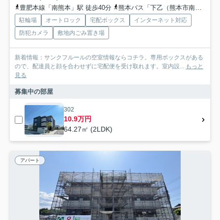
豊肥本線「南熊本」駅 徒歩40分
熊本バス「下乙（熊本市南区）」バス停下車 徒歩4分
駐輪場
オートロック
宅配ボックス
インターネット対応
防犯カメラ
敷地内ごみ置き場
新着情報：サンクフルールの空室情報ならコチラ。専用ボックスがある
ので、配達員と顔を合わせずに宅配便を受け取れます。室内設...
もっと
見る
募集中の部屋
302
10.9万円
64.27㎡ (2LDK)
アパート