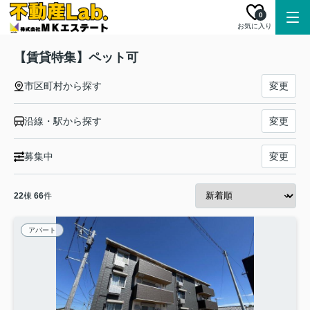
0
お気に入り
【賃貸特集】ペット可
市区町村から探す
変更
沿線・駅から探す
変更
募集中
変更
22
棟
66
件
アパート