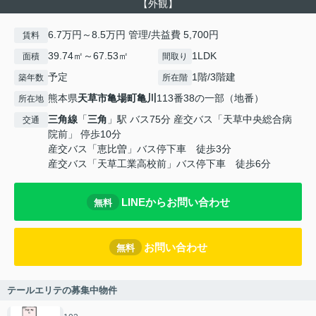
【外観】
6.7万円～8.5万円 管理/共益費 5,700円
賃料
39.74㎡～67.53㎡
1LDK
面積
間取り
予定
1階/3階建
築年数
所在階
熊本県
天草市
亀場町亀川
113番38の一部（地番）
所在地
三角線
「
三角
」駅 バス75分 産交バス「天草中央総合病
交通
院前」 停歩10分
産交バス「恵比曽」バス停下車 徒歩3分
産交バス「天草工業高校前」バス停下車 徒歩6分
LINEからお問い合わせ
無料
お問い合わせ
無料
テールエリテの募集中物件