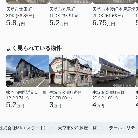
天草市本渡町本戸馬場
天草市太田町
天草市丸尾町
1
2LDK (61.68㎡)
3DK (56.85㎡)
1LDK (35.91㎡)
6.75
5.8
5.2
万円
万円
万円
よく見られている物件
熊本市南区近見３丁目
宇城市松橋町豊福
宇城市松橋町曲野
1R (40.74㎡)
2K (30.00㎡)
2DK (41.60㎡)
2
5.2
3
4
万円
万円
万円
株式会社MKエステート)
天草市の不動産一覧
テールエリテ