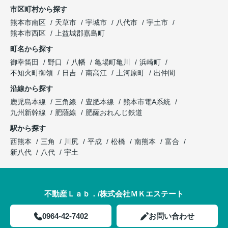
市区町村から探す
熊本市南区
天草市
宇城市
八代市
宇土市
熊本市西区
上益城郡嘉島町
町名から探す
御幸笛田
野口
八幡
亀場町亀川
浜崎町
不知火町御領
日吉
南高江
土河原町
出仲間
沿線から探す
鹿児島本線
三角線
豊肥本線
熊本市電A系統
九州新幹線
肥薩線
肥薩おれんじ鉄道
駅から探す
西熊本
三角
川尻
平成
松橋
南熊本
富合
新八代
八代
宇土
不動産Ｌａｂ．/株式会社ＭＫエステート
0964-42-7402
お問い合わせ