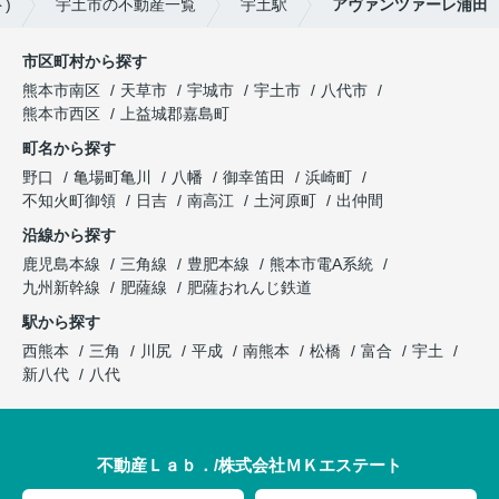
)
宇土市の不動産一覧
宇土駅
アヴァンツァーレ浦田
市区町村から探す
熊本市南区
天草市
宇城市
宇土市
八代市
熊本市西区
上益城郡嘉島町
町名から探す
野口
亀場町亀川
八幡
御幸笛田
浜崎町
不知火町御領
日吉
南高江
土河原町
出仲間
沿線から探す
鹿児島本線
三角線
豊肥本線
熊本市電A系統
九州新幹線
肥薩線
肥薩おれんじ鉄道
駅から探す
西熊本
三角
川尻
平成
南熊本
松橋
富合
宇土
新八代
八代
不動産Ｌａｂ．/株式会社ＭＫエステート