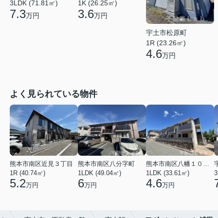
3LDK (71.81㎡)
1K (26.25㎡)
7.3
3.6
万円
万円
宇土市松原町
1R (23.26㎡)
4.6
万円
よく見られている物件
熊本市南区近見３丁目
熊本市南区八分字町
熊本市南区八幡１０丁目
1R (40.74㎡)
1LDK (49.04㎡)
1LDK (33.61㎡)
3
5.2
6
4.6
万円
万円
万円