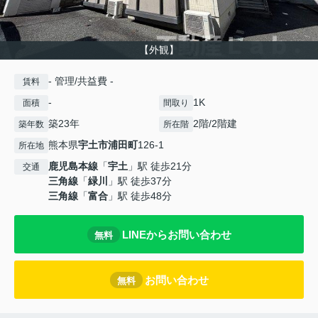
【外観】
- 管理/共益費 -
賃料
-
1K
面積
間取り
築23年
2階/2階建
築年数
所在階
熊本県
宇土市
浦田町
126-1
所在地
鹿児島本線
「
宇土
」駅 徒歩21分
交通
三角線
「
緑川
」駅 徒歩37分
三角線
「
富合
」駅 徒歩48分
LINEからお問い合わせ
無料
お問い合わせ
無料