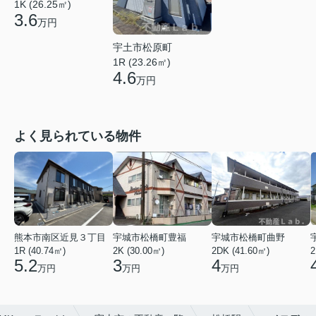
1K (26.25㎡)
3.6
万円
宇土市松原町
1R (23.26㎡)
4.6
万円
よく見られている物件
熊本市南区近見３丁目
宇城市松橋町豊福
宇城市松橋町曲野
1R (40.74㎡)
2K (30.00㎡)
2DK (41.60㎡)
2
5.2
3
4
万円
万円
万円