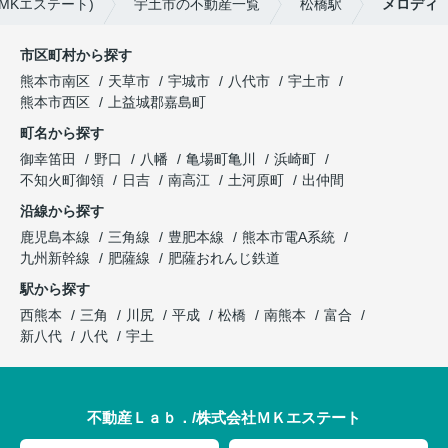
MKエステート)
宇土市の不動産一覧
松橋駅
メロディ
市区町村から探す
熊本市南区
天草市
宇城市
八代市
宇土市
熊本市西区
上益城郡嘉島町
町名から探す
御幸笛田
野口
八幡
亀場町亀川
浜崎町
不知火町御領
日吉
南高江
土河原町
出仲間
沿線から探す
鹿児島本線
三角線
豊肥本線
熊本市電A系統
九州新幹線
肥薩線
肥薩おれんじ鉄道
駅から探す
西熊本
三角
川尻
平成
松橋
南熊本
富合
新八代
八代
宇土
不動産Ｌａｂ．/株式会社ＭＫエステート