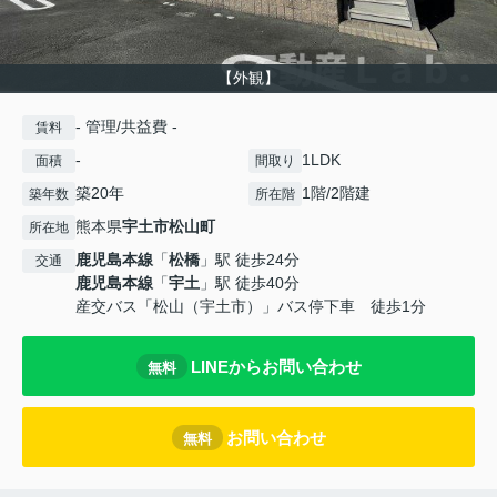
【外観】
- 管理/共益費 -
賃料
-
1LDK
面積
間取り
築20年
1階/2階建
築年数
所在階
熊本県
宇土市
松山町
所在地
鹿児島本線
「
松橋
」駅 徒歩24分
交通
鹿児島本線
「
宇土
」駅 徒歩40分
産交バス「松山（宇土市）」バス停下車 徒歩1分
LINEからお問い合わせ
無料
お問い合わせ
無料