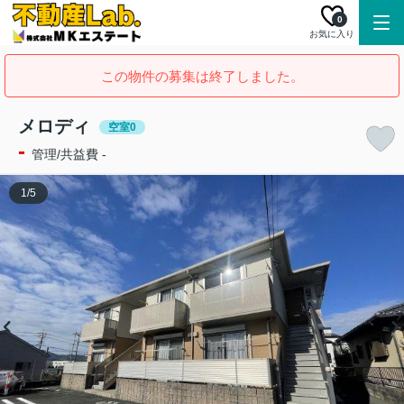
0
お気に入り
この物件の募集は終了しました。
メロディ
空室0
-
管理/共益費 -
1
/
5