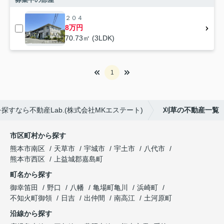
２０４
8万円
70.73㎡ (3LDK)
1
すなら不動産Lab.(株式会社MKエステート)
刈草の不動産一覧
市区町村から探す
熊本市南区
天草市
宇城市
宇土市
八代市
熊本市西区
上益城郡嘉島町
町名から探す
御幸笛田
野口
八幡
亀場町亀川
浜崎町
不知火町御領
日吉
出仲間
南高江
土河原町
沿線から探す