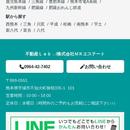
鹿児島本線
三角線
豊肥本線
熊本市電A系統
九州新幹線
肥薩線
肥薩おれんじ鉄道
駅から探す
西熊本
三角
川尻
平成
松橋
南熊本
宇土
新八代
富合
八代
不動産Ｌａｂ．/株式会社ＭＫエステート
0964-42-7402
お問い合わせ
〒869-0551
熊本県宇城市不知火町御領335-1 101
営業時間：
10:00～18:00
定休日：
水曜日（時間外のご予約もお気軽にご相談下さい♪）