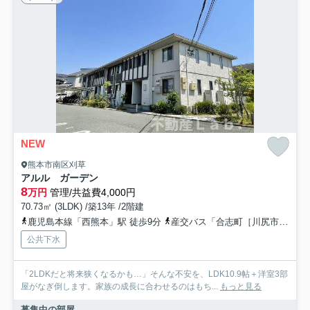
NEW
熊本市南区刈草
アルル ガーデン
8
万円
管理/共益費4,000円
70.73㎡ (3LDK) /築13年 /2階建
鹿児島本線「西熊本」駅 徒歩9分
産交バス「合志町［川尻市道］」バス停下車 徒歩4分
公共下水
「2LDKだと将来狭くなるかも…」そんな不安を、LDK10.9帖＋洋室3部
屋がなぎ倒します。家族の成長に合わせるのはもち...
もっと見る
募集中の部屋