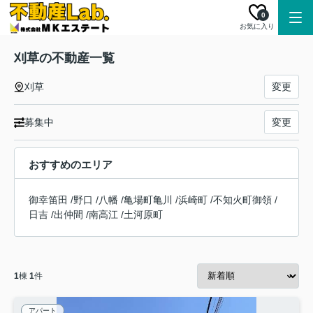
0
お気に入り
刈草の不動産一覧
刈草
変更
募集中
変更
おすすめのエリア
御幸笛田
/
野口
/
八幡
/
亀場町亀川
/
浜崎町
/
不知火町御領
/
日吉
/
出仲間
/
南高江
/
土河原町
1
棟
1
件
アパート