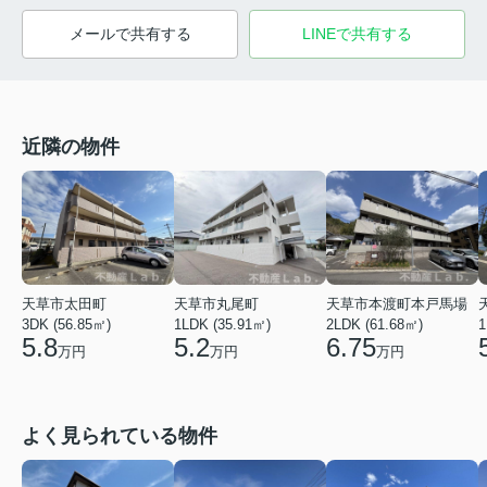
メールで共有する
LINEで共有する
近隣の物件
天草市本渡町本戸馬場
天草市太田町
天草市丸尾町
1
2LDK (61.68㎡)
3DK (56.85㎡)
1LDK (35.91㎡)
6.75
5.8
5.2
万円
万円
万円
よく見られている物件