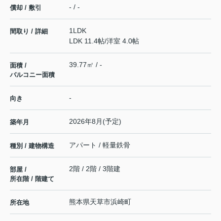
- / -
償却 / 敷引
1LDK
間取り / 詳細
LDK 11.4帖
/
洋室 4.0帖
39.77㎡ / -
面積 /
バルコニー面積
-
向き
2026年8月(予定)
築年月
アパート / 軽量鉄骨
種別 / 建物構造
2階 / 2階 / 3階建
部屋 /
所在階 / 階建て
熊本県
天草市
浜崎町
所在地