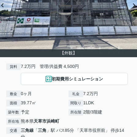
【外観】
7.2万円 管理/共益費 4,500円
賃料
初期費用シミュレーション
0ヶ月
7.2万円
敷金
礼金
39.77㎡
1LDK
面積
間取り
予定
2階/3階建
築年数
所在階
熊本県
天草市
浜崎町
所在地
三角線
「
三角
」駅 バス85分 「天草市役所前」 停歩14
交通
分