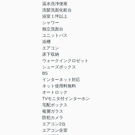
温水洗浄便座
洗髪洗面化粧台
浴室１坪以上
シャワー
独立洗面台
ユニットバス
浴槽
エアコン
床下収納
ウォークインクロゼット
シューズボックス
BS
インターネット対応
ネット使用料無料
オートロック
TVモニタ付インターホン
宅配ボックス
複層ガラス
防犯カメラ
エアコン2台
エアコン全室