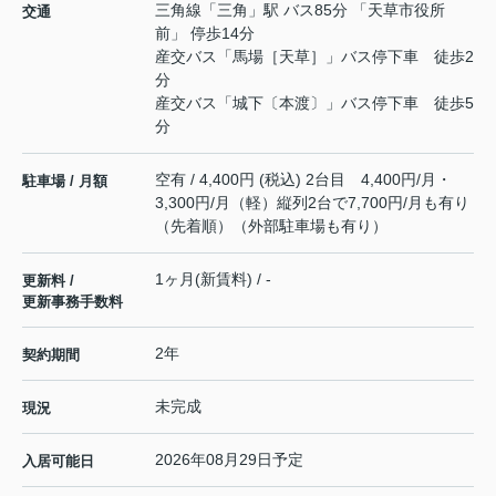
三角線
「
三角
」駅 バス85分 「天草市役所
交通
前」 停歩14分
産交バス「馬場［天草］」バス停下車 徒歩2
分
産交バス「城下〔本渡〕」バス停下車 徒歩5
分
空有 / 4,400円 (税込) 2台目 4,400円/月・
駐車場 / 月額
3,300円/月（軽）縦列2台で7,700円/月も有り
（先着順）（外部駐車場も有り）
1ヶ月(新賃料) / -
更新料 /
更新事務手数料
2年
契約期間
未完成
現況
2026年08月29日予定
入居可能日