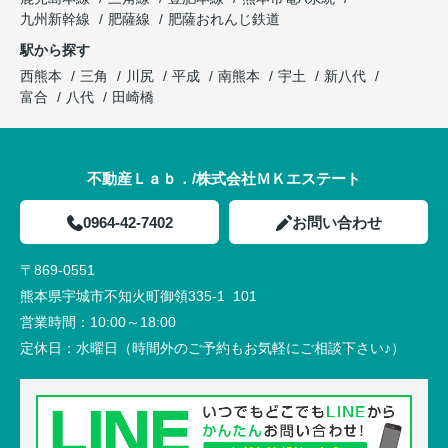
九州新幹線
肥薩線
肥薩おれんじ鉄道
駅から探す
西熊本
三角
川尻
平成
南熊本
宇土
新八代
富合
八代
田崎橋
不動産Ｌａｂ．/株式会社ＭＫエステート
0964-42-7402
お問い合わせ
〒869-0551
熊本県宇城市不知火町御領335-1 101
営業時間：
10:00～18:00
定休日：
水曜日（時間外のご予約もお気軽にご相談下さい♪）