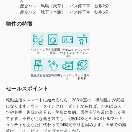
産交バス「馬場［天草］」バス停下車 徒歩2分
産交バス「城下〔本渡〕」バス停下車 徒歩5分
物件の特徴
バストイレ
室内洗濯機
TVモニタ
カウンター
別
置場
付きインタ
キッチン
ーホン
独立洗面台
浴室乾燥機
オートロッ
ネット使用
ク
料無料
セールスポイント
転勤生活をスマートに始めるなら、203号室の「機能性」が武器
になります。ウォークインクローゼットがあれば、かさばるスー
ツや冬物、趣味の道具も一箇所に集約。居住空間を常に美しく保
てます。不在がちな働き方でも、宅配BOXとALSOKセルフセキ
ュリティがあなたに代わって24時間守りを固めます。天草での拠
点は、この「ピノ・ジョヴァーネ」から。