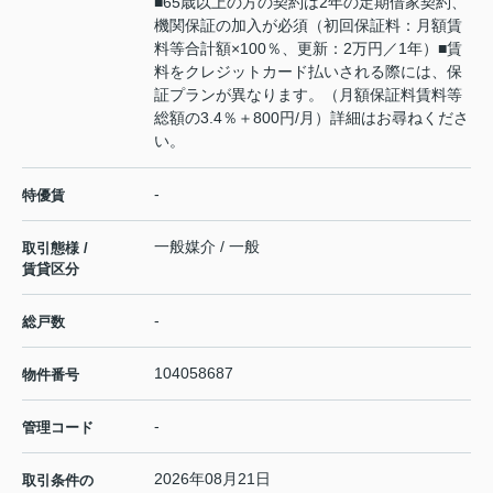
■65歳以上の方の契約は2年の定期借家契約、
機関保証の加入が必須（初回保証料：月額賃
料等合計額×100％、更新：2万円／1年）■賃
料をクレジットカード払いされる際には、保
証プランが異なります。（月額保証料賃料等
総額の3.4％＋800円/月）詳細はお尋ねくださ
い。
-
特優賃
一般媒介 / 一般
取引態様 /
賃貸区分
-
総戸数
104058687
物件番号
-
管理コード
2026年08月21日
取引条件の