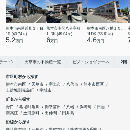
熊本市南区八分字町
熊本市南区近見３丁目
熊本市南区八幡１０丁目
1LDK (49.04㎡)
1R (40.74㎡)
1LDK (33.61㎡)
3
6
5.2
4.6
万円
万円
万円
テート)
天草市の不動産一覧
ピノ・ジョヴァーネ
2階
市区町村から探す
熊本市南区
天草市
宇土市
八代市
熊本市西区
上益城郡嘉島町
宇城市
町名から探す
野口
亀場町亀川
御幸笛田
八幡
浜崎町
日吉
南高江
土河原町
出仲間
田井島
沿線から探す
鹿児島本線
三角線
豊肥本線
熊本市電A系統