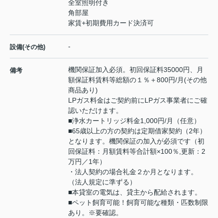
全室照明付き
角部屋
家賃+初期費用カード決済可
-
設備(その他)
機関保証加入必須。初回保証料35000円、月
備考
額保証料賃料等総額の１％＋800円/月(その他
商品あり)
LPガス料金はご契約前にLPガス事業者にご確
認いただけます。
■浄水カートリッジ料金1,000円/月（任意）
■65歳以上の方の契約は定期借家契約（2年）
となります。機関保証の加入が必須です（初
回保証料：月額賃料等合計額×100％,更新：2
万円／1年）
・法人契約の場合礼金２か月となります。
（法人規定に準ずる）
■本貸室の電気は、貸主から配給されます。
■ペット飼育可能！飼育可能な種類・匹数制限
あり。※要確認。