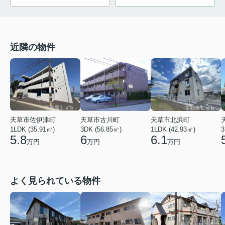
近隣の物件
天草市佐伊津町
天草市北浜町
天草市古川町
1LDK (35.91㎡)
1LDK (42.93㎡)
3DK (56.85㎡)
3
5.8
6.1
6
万円
万円
万円
よく見られている物件