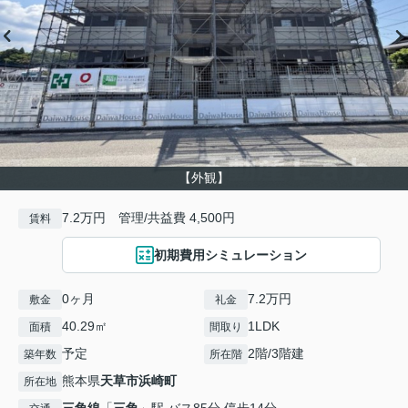
【外観】
7.2万円 管理/共益費 4,500円
賃料
初期費用シミュレーション
0ヶ月
7.2万円
敷金
礼金
40.29㎡
1LDK
面積
間取り
予定
2階/3階建
築年数
所在階
熊本県
天草市
浜崎町
所在地