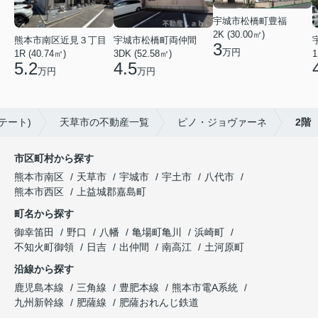
宇城市松橋町豊福
2K (30.00㎡)
熊本市南区近見３丁目
宇城市松橋町両仲間
3
万円
1R (40.74㎡)
3DK (52.58㎡)
1
5.2
4.5
万円
万円
テート)
天草市の不動産一覧
ピノ・ジョヴァーネ
2階
市区町村から探す
熊本市南区
天草市
宇城市
宇土市
八代市
熊本市西区
上益城郡嘉島町
町名から探す
御幸笛田
野口
八幡
亀場町亀川
浜崎町
不知火町御領
日吉
出仲間
南高江
土河原町
沿線から探す
鹿児島本線
三角線
豊肥本線
熊本市電A系統
九州新幹線
肥薩線
肥薩おれんじ鉄道