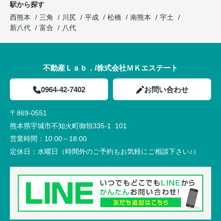
駅から探す
西熊本
三角
川尻
平成
松橋
南熊本
宇土
新八代
富合
八代
不動産Ｌａｂ．/株式会社ＭＫエステート
0964-42-7402
お問い合わせ
〒869-0551
熊本県宇城市不知火町御領335-1 101
営業時間：
10:00～18:00
定休日：
水曜日（時間外のご予約もお気軽にご相談下さい♪）