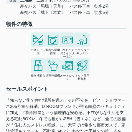
三角線
「
三角
」駅 バス85分 停歩14分
交通
産交バス「馬場［天草］」バス停下車 徒歩2分
産交バス「城下〔本渡〕」バス停下車 徒歩5分
物件の特徴
バストイレ
室内洗濯機
TVモニタ
カウンター
別
置場
付きインタ
キッチン
ーホン
独立洗面台
浴室乾燥機
オートロッ
ネット使用
ク
料無料
セールスポイント
「知らない街で住む場所を選ぶ」その不安を、ピノ・ジョヴァー
ネ205号室が解消。D-ROOMブランドが誇る鉄壁のセキュリティ
に加え、2階角部屋という物理的な安心感。不在がちな生活を支
える宅配BOXや、冬でも暖かいZEH（省エネ）など、全ての設備
が「住む人のストレス軽減」に。天草では希少な都市ガスで、家
計管理もスマート。不動産Lab.が、あなたの天草での第一歩を、