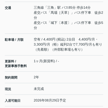
三角線
「
三角
」駅 バス85分 停歩14分
交通
産交バス「馬場［天草］」バス停下車 徒歩2
分
産交バス「城下〔本渡〕」バス停下車 徒歩5
分
空有 / 4,400円 (税込) 2台目 4,400円/月・
駐車場 / 月額
3,300円/月（軽）縦列2台で7,700円/月も有り
（先着順）（外部駐車場も有り）
1ヶ月(新賃料) / -
更新料 /
更新事務手数料
2年
契約期間
未完成
現況
2026年08月29日予定
入居可能日