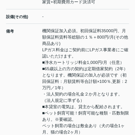
家賃+初期費用カード決済可
-
設備(その他)
機関保証加入必須。初回保証料35000円、月
備考
額保証料賃料等総額の１％＋800円/月(その他
商品あり)
LPガス料金はご契約前にLPガス事業者にご確
認いただけます。
■浄水カートリッジ料金1,000円/月（任意）
■65歳以上の方の契約は定期借家契約（2年）
となります。機関保証の加入が必須です（初
回保証料：月額賃料等合計額×100％,更新：2
万円／1年）
・法人契約の場合礼金２か月となります。
（法人規定に準ずる）
■本貸室の電気は、貸主から配給されます。
■ペット飼育可能！飼育可能な種類・匹数制限
あり。※要確認。
ペット飼育の場合は敷金あり（犬の場合1ヶ
月、猫の場合2ヶ月）