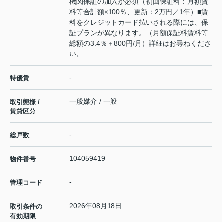
機関保証の加入が必須（初回保証料：月額賃
料等合計額×100％、更新：2万円／1年）■賃
料をクレジットカード払いされる際には、保
証プランが異なります。（月額保証料賃料等
総額の3.4％＋800円/月）詳細はお尋ねくださ
い。
-
特優賃
一般媒介 / 一般
取引態様 /
賃貸区分
-
総戸数
104059419
物件番号
-
管理コード
2026年08月18日
取引条件の
有効期限