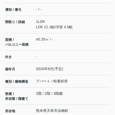
- / -
償却 / 敷引
1LDK
間取り / 詳細
LDK 12.1帖
/
洋室 4.5帖
40.29㎡ / -
面積 /
バルコニー面積
-
向き
2026年8月(予定)
築年月
アパート / 軽量鉄骨
種別 / 建物構造
2階 / 2階 / 3階建
部屋 /
所在階 / 階建て
熊本県
天草市
浜崎町
所在地