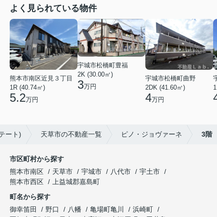
よく見られている物件
宇城市松橋町豊福
2K (30.00㎡)
熊本市南区近見３丁目
宇城市松橋町曲野
3
万円
1R (40.74㎡)
1
2DK (41.60㎡)
5.2
4
万円
万円
テート)
天草市の不動産一覧
ピノ・ジョヴァーネ
3階
市区町村から探す
熊本市南区
天草市
宇城市
八代市
宇土市
熊本市西区
上益城郡嘉島町
町名から探す
御幸笛田
野口
八幡
亀場町亀川
浜崎町