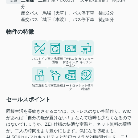
三角線
「
三角
」駅 バス85分 「天草市役所前」 停歩14
交通
分
産交バス「馬場［天草］」バス停下車 徒歩2分
産交バス「城下〔本渡〕」バス停下車 徒歩5分
物件の特徴
バストイレ
室内洗濯機
TVモニタ
カウンター
別
置場
付きインタ
キッチン
ーホン
独立洗面台
浴室乾燥機
オートロッ
ネット使用
ク
料無料
セールスポイント
同棲生活を長続きさせるコツは、ストレスのない空間作り。WIC
があれば「自分の服が置けない！」なんて喧嘩も少なくなるので
はないでしょうか。ZEH仕様の快適な室温と、ネット無料の環境
が、二人の時間をより豊かにします。気になる防犯面も、
ALSOKセルフセキュリティと防犯カメラが24時間ガード。二人