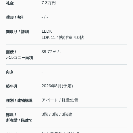
7.3万円
礼金
- / -
償却 / 敷引
1LDK
間取り / 詳細
LDK 11.4帖
/
洋室 4.0帖
39.77㎡ / -
面積 /
バルコニー面積
-
向き
2026年8月(予定)
築年月
アパート / 軽量鉄骨
種別 / 建物構造
3階 / 3階 / 3階建
部屋 /
所在階 / 階建て