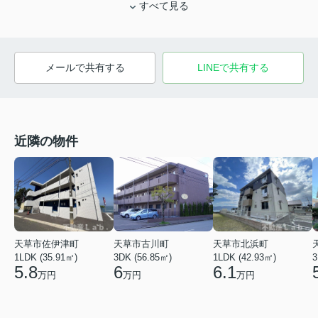
すべて見る
メールで共有する
LINEで共有する
近隣の物件
天草市佐伊津町
天草市北浜町
天草市古川町
1LDK (35.91㎡)
1LDK (42.93㎡)
3DK (56.85㎡)
3
5.8
6.1
6
万円
万円
万円