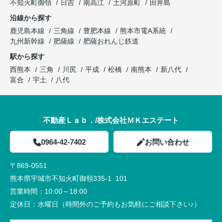
不知火町御領
日吉
南高江
土河原町
田井島
沿線から探す
鹿児島本線
三角線
豊肥本線
熊本市電A系統
九州新幹線
肥薩線
肥薩おれんじ鉄道
駅から探す
西熊本
三角
川尻
平成
松橋
南熊本
新八代
富合
宇土
八代
不動産Ｌａｂ．/株式会社ＭＫエステート
0964-42-7402
お問い合わせ
〒869-0551
熊本県宇城市不知火町御領335-1 101
営業時間：
10:00～18:00
定休日：
水曜日（時間外のご予約もお気軽にご相談下さい♪）