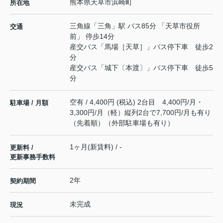
熊本県
天草市
浜崎町
所在地
三角線
「
三角
」駅 バス85分 「天草市役所
交通
前」 停歩14分
産交バス「馬場［天草］」バス停下車 徒歩2
分
産交バス「城下〔本渡〕」バス停下車 徒歩5
分
空有 / 4,400円 (税込) 2台目 4,400円/月・
駐車場 / 月額
3,300円/月（軽）縦列2台で7,700円/月も有り
（先着順）（外部駐車場も有り）
1ヶ月(新賃料) / -
更新料 /
更新事務手数料
2年
契約期間
未完成
現況