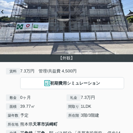
【外観】
7.3万円 管理/共益費 4,500円
賃料
初期費用シミュレーション
0ヶ月
7.3万円
敷金
礼金
39.77㎡
1LDK
面積
間取り
予定
3階/3階建
築年数
所在階
熊本県
天草市
浜崎町
所在地