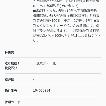
初回保証料35000円、月額保証料賃料等総額
の１％＋800円/月(その他あり)
■65歳以上の方の契約は2年の定期借家契約、
機関保証の加入が必須（初回保証料：月額賃
料等合計額×100％、更新：2万円／1年）■賃
料をクレジットカード払いされる際には、保
証プランが異なります。（月額保証料賃料等
総額の3.4％＋800円/月）詳細はお尋ねくださ
い。
-
特優賃
一般媒介 / 一般
取引態様 /
賃貸区分
-
総戸数
104060954
物件番号
-
管理コード