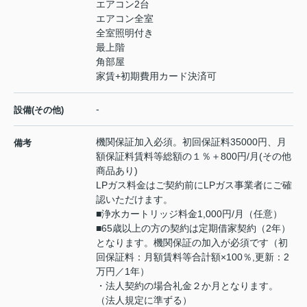
エアコン2台
エアコン全室
全室照明付き
最上階
角部屋
家賃+初期費用カード決済可
-
設備(その他)
機関保証加入必須。初回保証料35000円、月
備考
額保証料賃料等総額の１％＋800円/月(その他
商品あり)
LPガス料金はご契約前にLPガス事業者にご確
認いただけます。
■浄水カートリッジ料金1,000円/月（任意）
■65歳以上の方の契約は定期借家契約（2年）
となります。機関保証の加入が必須です（初
回保証料：月額賃料等合計額×100％,更新：2
万円／1年）
・法人契約の場合礼金２か月となります。
（法人規定に準ずる）