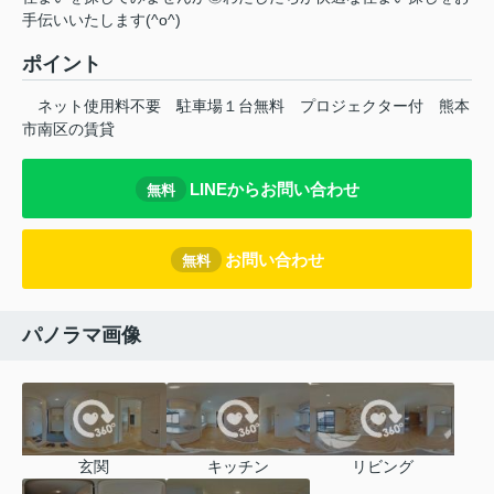
手伝いいたします(^o^)
ポイント
ネット使用料不要
駐車場１台無料
プロジェクター付
熊本
市南区の賃貸
LINEからお問い合わせ
無料
お問い合わせ
無料
パノラマ画像
玄関
キッチン
リビング