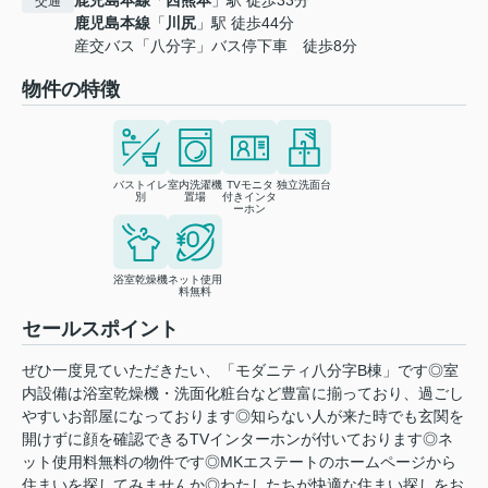
鹿児島本線
「
西熊本
」駅 徒歩33分
交通
鹿児島本線
「
川尻
」駅 徒歩44分
産交バス「八分字」バス停下車 徒歩8分
物件の特徴
バストイレ
室内洗濯機
TVモニタ
独立洗面台
別
置場
付きインタ
ーホン
浴室乾燥機
ネット使用
料無料
セールスポイント
ぜひ一度見ていただきたい、「モダニティ八分字B棟」です◎室
内設備は浴室乾燥機・洗面化粧台など豊富に揃っており、過ごし
やすいお部屋になっております◎知らない人が来た時でも玄関を
開けずに顔を確認できるTVインターホンが付いております◎ネ
ット使用料無料の物件です◎MKエステートのホームページから
住まいを探してみませんか◎わたしたちが快適な住まい探しをお