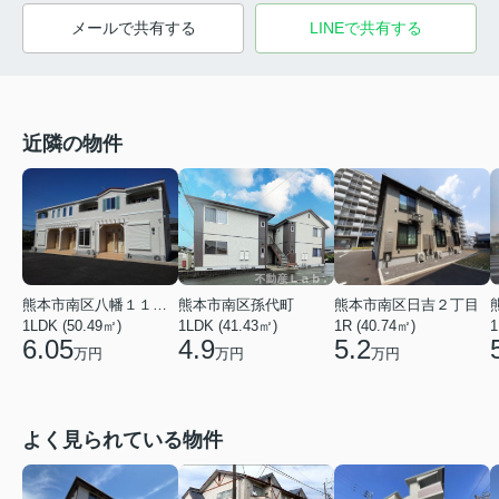
メールで共有する
LINEで共有する
近隣の物件
熊本市南区八幡１１丁目
熊本市南区孫代町
熊本市南区日吉２丁目
1LDK (50.49㎡)
1LDK (41.43㎡)
1R (40.74㎡)
1
6.05
4.9
5.2
万円
万円
万円
よく見られている物件