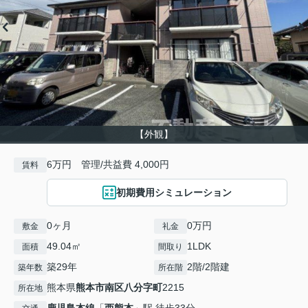
【外観】
6万円 管理/共益費 4,000円
賃料
初期費用シミュレーション
0ヶ月
0万円
敷金
礼金
49.04㎡
1LDK
面積
間取り
築29年
2階/2階建
築年数
所在階
熊本県
熊本市南区
八分字町
2215
所在地