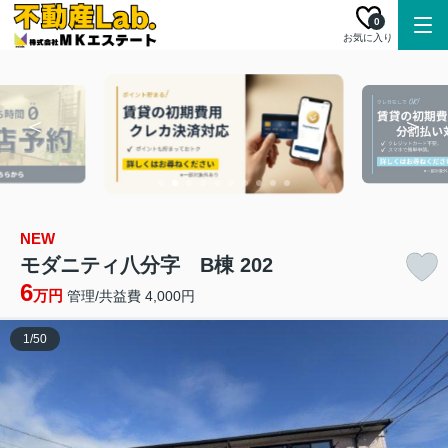
0
お気に入り
NEW
モダニティ八分字 B棟 202
6
万円
管理/共益費 4,000円
1
/
50