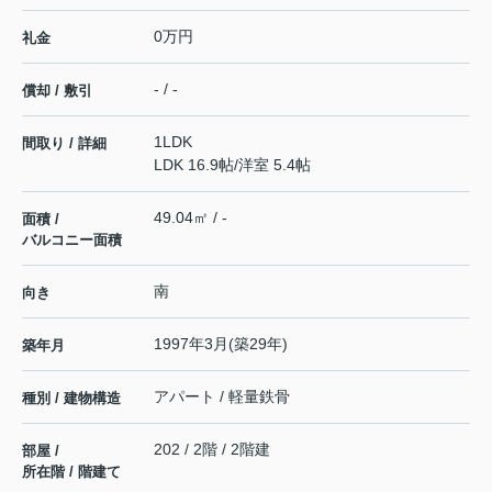
0万円
礼金
- / -
償却 / 敷引
1LDK
間取り / 詳細
LDK 16.9帖
/
洋室 5.4帖
49.04㎡ / -
面積 /
バルコニー面積
南
向き
1997年3月(築29年)
築年月
アパート / 軽量鉄骨
種別 / 建物構造
202 / 2階 / 2階建
部屋 /
所在階 / 階建て