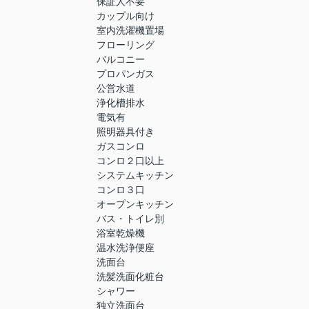
保証人不要
カップル向け
室内洗濯機置場
フローリング
バルコニー
プロパンガス
公営水道
浄化槽排水
電気有
照明器具付き
ガスコンロ
コンロ２口以上
システムキッチン
コンロ３口
オープンキッチン
バス・トイレ別
浴室乾燥機
温水洗浄便座
洗面台
洗髪洗面化粧台
シャワー
独立洗面台