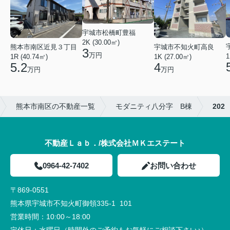
宇城市松橋町豊福
2K (30.00㎡)
熊本市南区近見３丁目
宇城市不知火町高良
3
万円
1
1R (40.74㎡)
1K (27.00㎡)
5.2
4
万円
万円
熊本市南区の不動産一覧
モダニティ八分字 B棟
202
不動産Ｌａｂ．/株式会社ＭＫエステート
0964-42-7402
お問い合わせ
〒869-0551
熊本県宇城市不知火町御領335-1 101
営業時間：
10:00～18:00
定休日：
水曜日（時間外のご予約もお気軽にご相談下さい♪）