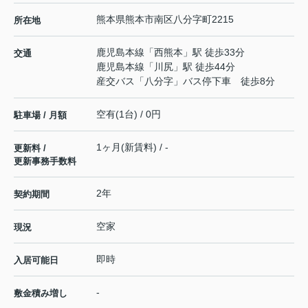
熊本県
熊本市南区
八分字町
2215
所在地
鹿児島本線
「
西熊本
」駅 徒歩33分
交通
鹿児島本線
「
川尻
」駅 徒歩44分
産交バス「八分字」バス停下車 徒歩8分
空有(1台) / 0円
駐車場 / 月額
1ヶ月(新賃料) / -
更新料 /
更新事務手数料
2年
契約期間
空家
現況
即時
入居可能日
-
敷金積み増し