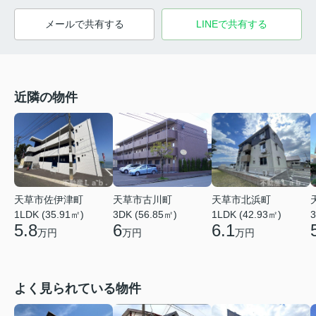
メールで共有する
LINEで共有する
近隣の物件
天草市佐伊津町
天草市北浜町
天草市古川町
1LDK (35.91㎡)
1LDK (42.93㎡)
3DK (56.85㎡)
3
5.8
6.1
6
万円
万円
万円
よく見られている物件