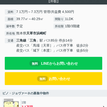
【外観】
7.1万円～7.3万円 管理/共益費 4,500円
賃料
39.77㎡～40.29㎡
1LDK
面積
間取り
予定
1階/3階建
築年数
所在階
熊本県
天草市
浜崎町
所在地
三角線
「
三角
」駅 バス85分 停歩14分
交通
産交バス「馬場［天草］」バス停下車 徒歩2分
産交バス「城下〔本渡〕」バス停下車 徒歩5分
LINEからお問い合わせ
無料
お問い合わせ
無料
ピノ・ジョヴァーネの募集中物件
1階
7.1万円