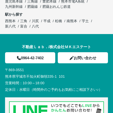
鹿児島本線
三角線
豊肥本線
熊本市電A系統
九州新幹線
肥薩線
肥薩おれんじ鉄道
駅から探す
西熊本
三角
川尻
平成
松橋
南熊本
宇土
新八代
富合
八代
不動産Ｌａｂ．/株式会社ＭＫエステート
0964-42-7402
お問い合わせ
〒869-0551
熊本県宇城市不知火町御領335-1 101
営業時間：
10:00～18:00
定休日：
水曜日（時間外のご予約もお気軽にご相談下さい♪）