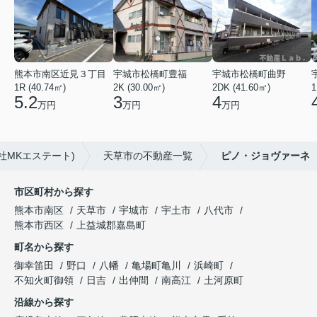
熊本市南区近見３丁目
宇城市松橋町豊福
宇城市松橋町曲野
1R (40.74㎡)
2K (30.00㎡)
2DK (41.60㎡)
1
5.2
3
4
万円
万円
万円
社MKエステート)
天草市の不動産一覧
ピノ・ジョヴァーネ
市区町村から探す
熊本市南区
天草市
宇城市
宇土市
八代市
熊本市西区
上益城郡嘉島町
町名から探す
御幸笛田
野口
八幡
亀場町亀川
浜崎町
不知火町御領
日吉
出仲間
南高江
土河原町
沿線から探す