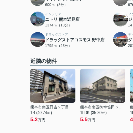
600ｍ（8分）
6
インテリア
フ
ニトリ 熊本近見店
ジ
1374ｍ（18分）
1
ドラッグストア
デ
ドラッグストアコスモス 野中店
ダ
1795ｍ（23分）
2
近隣の物件
熊本市南区日吉２丁目
熊本市南区御幸笛田５丁目
1R (40.74㎡)
1LDK (35.30㎡)
1
5.2
5.5
4
万円
万円