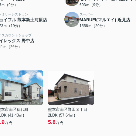
76ｍ（9分）
693ｍ（9分）
ァミリーレストラン
スーパー
ョイフル 熊本新土河原店
MARUEI(マルエイ) 近見店
473ｍ（19分）
1558ｍ（20分）
ィスカウントショップ
イレックス 野中店
011ｍ（26分）
熊本市南区孫代町
熊本市南区野田３丁目
LDK (41.43㎡)
2LDK (57.64㎡)
.9
5.8
万円
万円