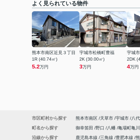
よく見られている物件
熊本市南区近見３丁目
宇城市松橋町豊福
宇城市
1R (40.74㎡)
2K (30.00㎡)
2DK (
5.2
3
4
万円
万円
万円
市区町村から探す
熊本市南区
天草市
宇城市
八代
町名から探す
御幸笛田
野口
八幡
亀場町亀
沿線から探す
鹿児島本線
三角線
豊肥本線
熊