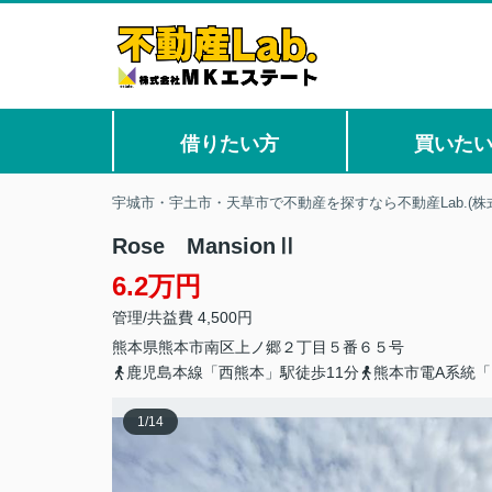
借りたい方
買いた
宇城市・宇土市・天草市で不動産を探すなら不動産Lab.(株
Rose MansionⅡ
6.2万円
管理/共益費 4,500円
熊本県
熊本市南区
上ノ郷
２丁目５番６５号
鹿児島本線「西熊本」駅徒歩11分
熊本市電A系統「
1
/
14