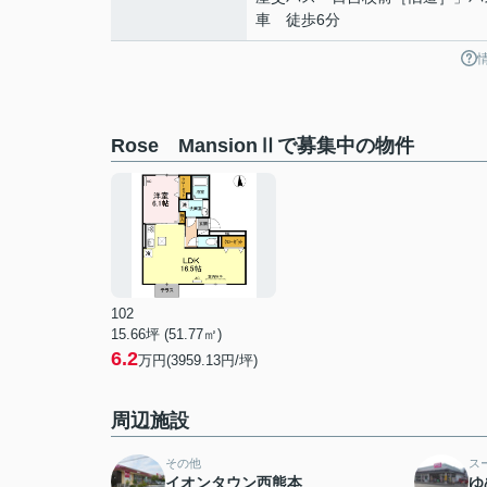
車 徒歩6分
Rose MansionⅡで募集中の物件
102
15.66坪 (51.77㎡)
6.2
万円(3959.13円/坪)
周辺施設
その他
ス
イオンタウン西熊本
ゆ