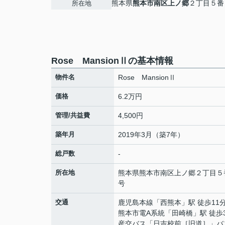
熊本県
熊本市南区
上ノ郷
２丁目５番
所在地
Rose MansionⅡの基本情報
物件名
Rose MansionⅡ
価格
6.2万円
管理/共益費
4,500円
築年月
2019年3月（築7年）
総戸数
-
所在地
熊本県
熊本市南区
上ノ郷
２丁目５
号
交通
鹿児島本線
「
西熊本
」駅 徒歩11
熊本市電A系統
「
田崎橋
」駅 徒歩
産交バス「日吉校前［旧道］」バ