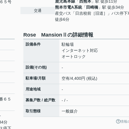
鹿児島本線
「
西熊本
」駅 徒歩11分
６５号
熊本市電A系統
「
田崎橋
」駅 徒歩34分
交通
産交バス「日吉校前［旧道］」バス停
徒歩6分
Rose MansionⅡの詳細情報
設備条件
駐輪場
インターネット対応
オートロック
設備(その他)
-
駐車場/月額
空有/4,400円 (税込)
用途地域
-
番６５
募集戸数 / 総戸数
- / -
取引態様
一般媒介
分
情報
34分
ス停下