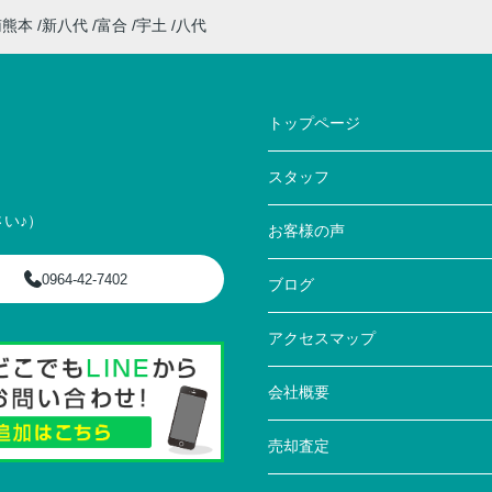
南熊本
新八代
富合
宇土
八代
トップページ
スタッフ
い♪）
お客様の声
0964-42-7402
ブログ
アクセスマップ
会社概要
売却査定