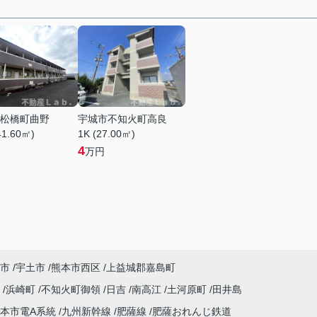
松橋町曲野
宇城市不知火町高良
41.60㎡)
1K (27.00㎡)
4
万円
市
宇土市
熊本市西区
上益城郡嘉島町
川
浜崎町
不知火町御領
日吉
南高江
土河原町
田井島
本市電A系統
九州新幹線
肥薩線
肥薩おれんじ鉄道