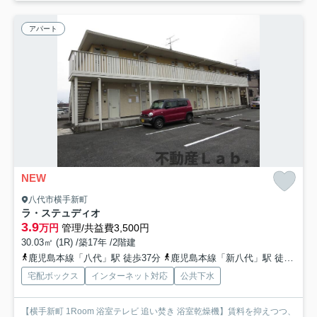
アパート
NEW
八代市横手新町
ラ・ステュディオ
3.9
万円
管理/共益費3,500円
30.03㎡ (1R) /築17年 /2階建
鹿児島本線「八代」駅 徒歩37分
鹿児島本線「新八代」駅 徒歩49分
宅配ボックス
インターネット対応
公共下水
【横手新町 1Room 浴室テレビ 追い焚き 浴室乾燥機】賃料を抑えつつ、