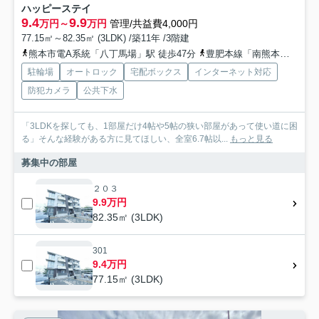
ハッピーステイ
9.4
9.9
万円～
万円
管理/共益費4,000円
77.15㎡～82.35㎡ (3LDK) /築11年 /3階建
熊本市電A系統「八丁馬場」駅 徒歩47分
豊肥本線「南熊本」駅 徒歩43分
駐輪場
オートロック
宅配ボックス
インターネット対応
防犯カメラ
公共下水
「3LDKを探しても、1部屋だけ4帖や5帖の狭い部屋があって使い道に困
る」そんな経験がある方に見てほしい、全室6.7帖以...
もっと見る
募集中の部屋
２０３
9.9万円
82.35㎡ (3LDK)
301
9.4万円
77.15㎡ (3LDK)