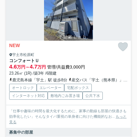
NEW
宇土市松原町
コンフォートＵ
4.6
4.7
万円～
万円
管理/共益費3,000円
23.26㎡ (1R) /築3年 /6階建
鹿児島本線「宇土」駅 徒歩8分
産交バス「宇土（熊本県）」バス停下車 徒歩1分
オートロック
エレベーター
宅配ボックス
インターネット対応
敷地内ごみ置き場
公共下水
「仕事や趣味の時間を最大化するために、家事の動線も部屋の快適さも
効率化したい」そんなタイパ重視の単身者に向けた機能的なお...
もっと
見る
募集中の部屋