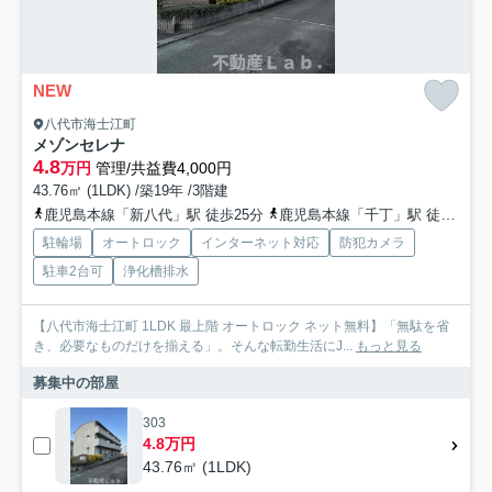
NEW
八代市海士江町
メゾンセレナ
4.8
万円
管理/共益費4,000円
43.76㎡ (1LDK) /築19年 /3階建
鹿児島本線「新八代」駅 徒歩25分
鹿児島本線「千丁」駅 徒歩30分
駐輪場
オートロック
インターネット対応
防犯カメラ
駐車2台可
浄化槽排水
【八代市海士江町 1LDK 最上階 オートロック ネット無料】「無駄を省
き、必要なものだけを揃える」。そんな転勤生活にJ...
もっと見る
募集中の部屋
303
4.8万円
43.76㎡ (1LDK)