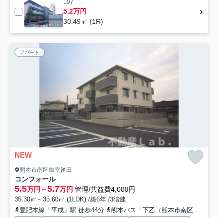
107
5.2万円
30.49㎡ (1R)
アパート
NEW
熊本市南区御幸笛田
コンフォール
5.5
5.7
万円～
万円
管理/共益費4,000円
35.30㎡～35.60㎡ (1LDK) /築6年 /3階建
豊肥本線「平成」駅 徒歩44分
熊本バス「下乙（熊本市南区）」バス停下車 徒歩6分