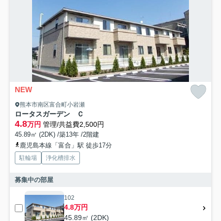
NEW
熊本市南区富合町小岩瀬
ロータスガーデン Ｃ
4.8
万円
管理/共益費2,500円
45.89㎡ (2DK) /築13年 /2階建
鹿児島本線「富合」駅 徒歩17分
駐輪場
浄化槽排水
募集中の部屋
102
4.8万円
45.89㎡ (2DK)