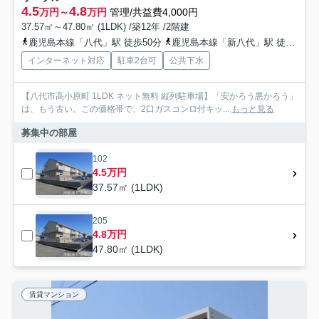
4.5
4.8
万円～
万円
管理/共益費4,000円
37.57㎡～47.80㎡ (1LDK) /築12年 /2階建
鹿児島本線「八代」駅 徒歩50分
鹿児島本線「新八代」駅 徒歩61分
インターネット対応
駐車2台可
公共下水
【八代市高小原町 1LDK ネット無料 縦列駐車場】「安かろう悪かろう」
は、もう古い。この価格帯で、2口ガスコンロ付キッ...
もっと見る
募集中の部屋
102
4.5万円
37.57㎡ (1LDK)
205
4.8万円
47.80㎡ (1LDK)
賃貸マンション