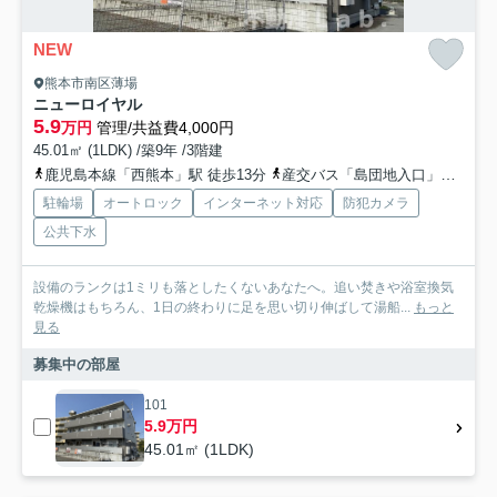
NEW
熊本市南区薄場
ニューロイヤル
5.9
万円
管理/共益費4,000円
45.01㎡ (1LDK) /築9年 /3階建
鹿児島本線「西熊本」駅 徒歩13分
産交バス「島団地入口」バス停下車 徒歩2分
駐輪場
オートロック
インターネット対応
防犯カメラ
公共下水
設備のランクは1ミリも落としたくないあなたへ。追い焚きや浴室換気
乾燥機はもちろん、1日の終わりに足を思い切り伸ばして湯船...
もっと
見る
募集中の部屋
101
5.9万円
45.01㎡ (1LDK)