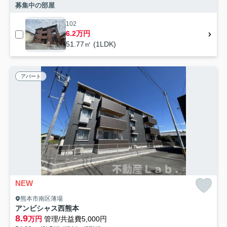
募集中の部屋
102
6.2万円
51.77㎡ (1LDK)
アパート
NEW
熊本市南区薄場
アンビシャス西熊本
8.9
万円
管理/共益費5,000円