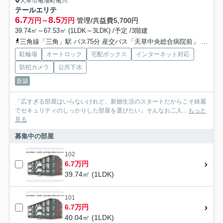
天草市亀場町亀川
テールエリテ
6.7
8.5
万円～
万円
管理/共益費5,700円
39.74㎡～67.53㎡ (1LDK～3LDK) /予定 /3階建
三角線「三角」駅 バス75分 産交バス「天草中央総合病院前」 停歩10分
駐輪場
オートロック
宅配ボックス
インターネット対応
防犯カメラ
公共下水
新築
「広すぎる部屋はいらないけれど、新婚生活のスタートだからこそ綺麗
でセキュリティのしっかりした部屋を選びたい」そんなお二人...
もっと
見る
募集中の部屋
102
6.7万円
39.74㎡ (1LDK)
101
6.7万円
40.04㎡ (1LDK)