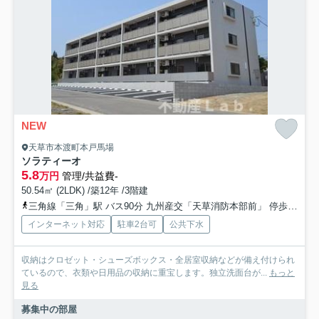
NEW
天草市本渡町本戸馬場
ソラティーオ
5.8
万円
管理/共益費-
50.54㎡ (2LDK) /築12年 /3階建
三角線「三角」駅 バス90分 九州産交「天草消防本部前」 停歩7分
インターネット対応
駐車2台可
公共下水
収納はクロゼット・シューズボックス・全居室収納などが備え付けられ
ているので、衣類や日用品の収納に重宝します。独立洗面台が...
もっと
見る
募集中の部屋