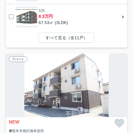
105
8.3万円
67.53㎡ (3LDK)
すべて見る（全11戸）
アパート
NEW
熊本市南区御幸笛田