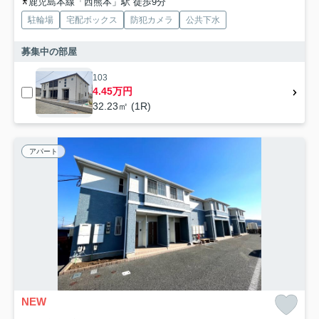
鹿児島本線「西熊本」駅 徒歩9分
駐輪場
宅配ボックス
防犯カメラ
公共下水
募集中の部屋
103
4.45万円
32.23㎡ (1R)
アパート
NEW