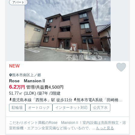
アパート
NEW
熊本市南区上ノ郷
Rose MansionⅡ
6.2
万円
管理/共益費4,500円
51.77㎡ (1LDK) /築7年 /3階建
鹿児島本線「西熊本」駅 徒歩11分
熊本市電A系統「田崎橋」駅 徒歩34分
駐輪場
オートロック
インターネット対応
公共下水
こだわりポイント満載のRose MansionⅡ！室内設備は洗面所独立・浴
室乾燥機・エアコン全室完備など揃っているので、...
もっと見る