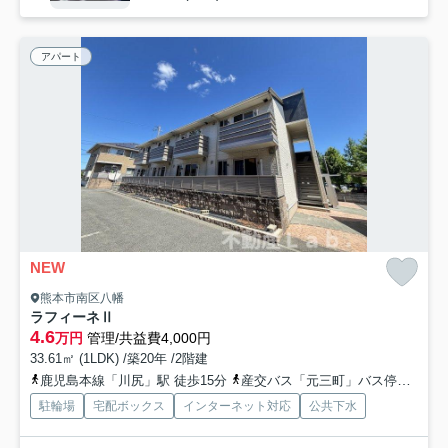
アパート
NEW
熊本市南区八幡
ラフィーネⅡ
4.6
万円
管理/共益費4,000円
33.61㎡ (1LDK) /築20年 /2階建
鹿児島本線「川尻」駅 徒歩15分
産交バス「元三町」バス停下車 徒歩1分
駐輪場
宅配ボックス
インターネット対応
公共下水