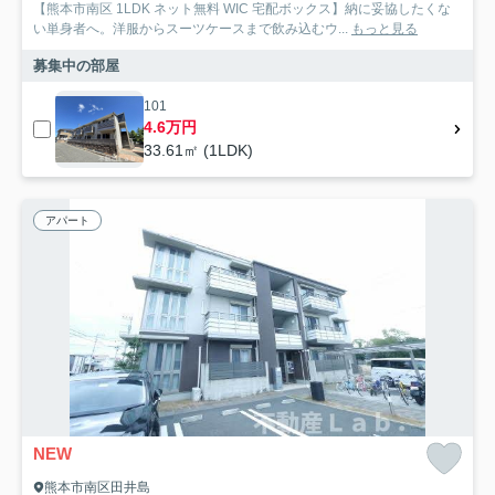
【熊本市南区 1LDK ネット無料 WIC 宅配ボックス】納に妥協したくな
い単身者へ。洋服からスーツケースまで飲み込むウ...
もっと見る
募集中の部屋
101
4.6万円
33.61㎡ (1LDK)
アパート
NEW
熊本市南区田井島