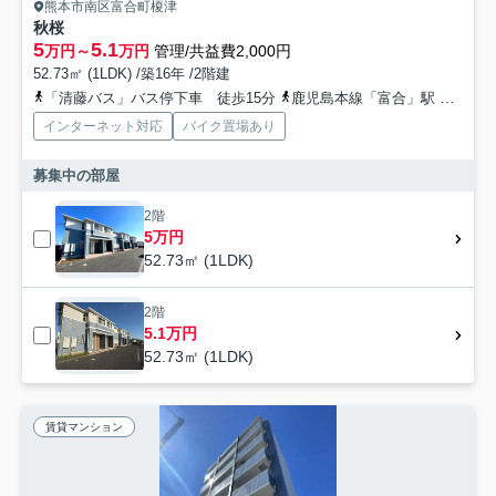
熊本市南区富合町榎津
秋桜
5
5.1
万円～
万円
管理/共益費2,000円
52.73㎡ (1LDK) /築16年 /2階建
「清藤バス」バス停下車 徒歩15分
鹿児島本線「富合」駅 徒歩16分
インターネット対応
バイク置場あり
募集中の部屋
2階
5万円
52.73㎡ (1LDK)
2階
5.1万円
52.73㎡ (1LDK)
賃貸マンション