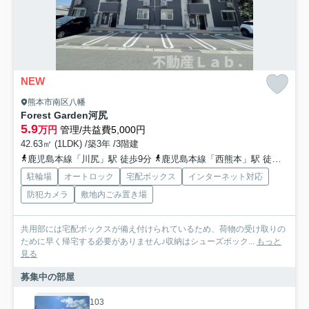
NEW
熊本市南区八幡
Forest Garden河尻
5.9
万円
管理/共益費5,000円
42.63㎡ (1LDK) /築3年 /3階建
鹿児島本線「川尻」駅 徒歩9分
鹿児島本線「西熊本」駅 徒歩21分
駐輪場
オートロック
宅配ボックス
インターネット対応
防犯カメラ
敷地内ごみ置き場
共用部には宅配ボックスが備え付けられているため、荷物の受け取りの
ために早く帰宅する必要がありません♪収納はシューズボック...
もっと
見る
募集中の部屋
103