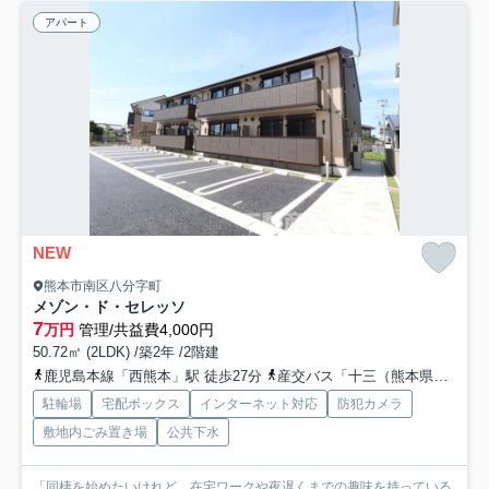
アパート
NEW
熊本市南区八分字町
メゾン・ド・セレッソ
7
万円
管理/共益費4,000円
50.72㎡ (2LDK) /築2年 /2階建
鹿児島本線「西熊本」駅 徒歩27分
産交バス「十三（熊本県）」バス停下車 徒歩5分
駐輪場
宅配ボックス
インターネット対応
防犯カメラ
敷地内ごみ置き場
公共下水
「同棲を始めたいけれど、在宅ワークや夜遅くまでの趣味を持っている