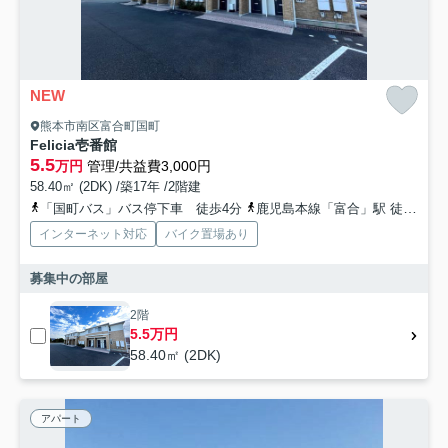
NEW
熊本市南区富合町国町
Felicia壱番館
5.5
万円
管理/共益費3,000円
58.40㎡ (2DK) /築17年 /2階建
「国町バス」バス停下車 徒歩4分
鹿児島本線「富合」駅 徒歩10分
インターネット対応
バイク置場あり
募集中の部屋
2階
5.5万円
58.40㎡ (2DK)
アパート