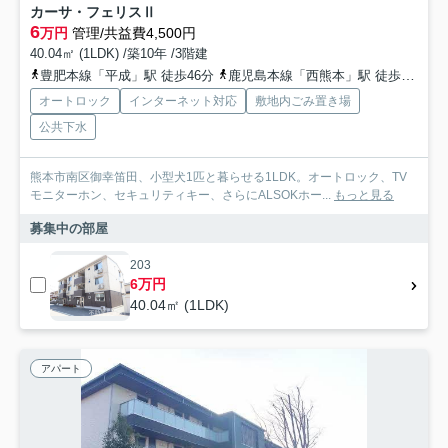
カーサ・フェリスⅡ
6
万円
管理/共益費4,500円
40.04㎡ (1LDK) /築10年 /3階建
豊肥本線「平成」駅 徒歩46分
鹿児島本線「西熊本」駅 徒歩46分
オートロック
インターネット対応
敷地内ごみ置き場
公共下水
熊本市南区御幸笛田、小型犬1匹と暮らせる1LDK。オートロック、TV
モニターホン、セキュリティキー、さらにALSOKホー...
もっと見る
募集中の部屋
203
6万円
40.04㎡ (1LDK)
アパート