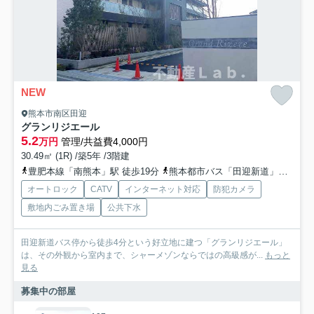
NEW
熊本市南区田迎
グランリジエール
5.2
万円
管理/共益費4,000円
30.49㎡ (1R) /築5年 /3階建
豊肥本線「南熊本」駅 徒歩19分
熊本都市バス「田迎新道」バス停下車 徒歩3分
オートロック
CATV
インターネット対応
防犯カメラ
敷地内ごみ置き場
公共下水
田迎新道バス停から徒歩4分という好立地に建つ「グランリジエール」
は、その外観から室内まで、シャーメゾンならではの高級感が...
もっと
見る
募集中の部屋