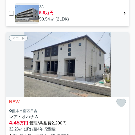
3A
5.8万円
50.54㎡ (2LDK)
アパート
NEW
熊本市南区日吉
レア・オハナＡ
4.45
万円
管理/共益費2,200円
32.23㎡ (1R) /築4年 /2階建