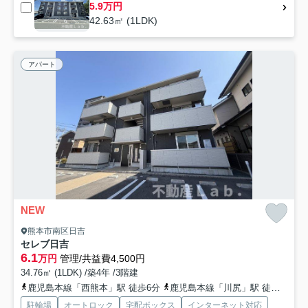
5.9万円
42.63㎡ (1LDK)
アパート
NEW
熊本市南区日吉
セレブ日吉
6.1
万円
管理/共益費4,500円
34.76㎡ (1LDK) /築4年 /3階建
鹿児島本線「西熊本」駅 徒歩6分
鹿児島本線「川尻」駅 徒歩28分
駐輪場
オートロック
宅配ボックス
インターネット対応