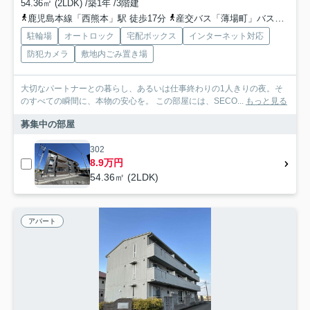
54.36㎡ (2LDK) /築1年 /3階建
鹿児島本線「西熊本」駅 徒歩17分
産交バス「薄場町」バス停下車 徒歩1分
駐輪場
オートロック
宅配ボックス
インターネット対応
防犯カメラ
敷地内ごみ置き場
大切なパートナーとの暮らし、あるいは仕事終わりの1人きりの夜。そ
のすべての瞬間に、本物の安心を。 この部屋には、SECO...
もっと見る
募集中の部屋
302
8.9万円
54.36㎡ (2LDK)
アパート