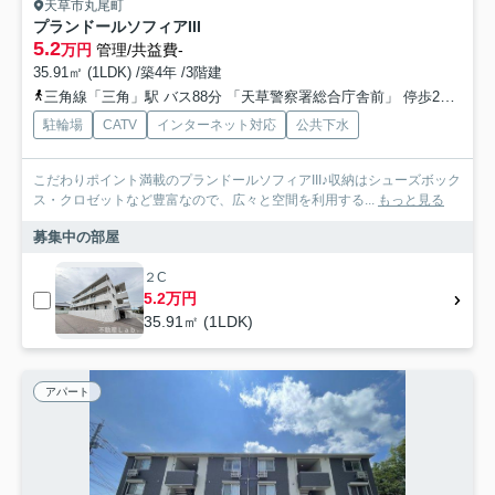
天草市丸尾町
プランドールソフィアIII
5.2
万円
管理/共益費-
35.91㎡ (1LDK) /築4年 /3階建
三角線「三角」駅 バス88分 「天草警察署総合庁舎前」 停歩22分
産
駐輪場
CATV
インターネット対応
公共下水
こだわりポイント満載のプランドールソフィアIII♪収納はシューズボック
ス・クロゼットなど豊富なので、広々と空間を利用する...
もっと見る
募集中の部屋
２C
5.2万円
35.91㎡ (1LDK)
アパート