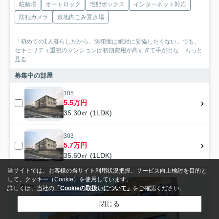
駐輪場
オートロック
宅配ボックス
インターネット対応
防犯カメラ
敷地内ごみ置き場
「初めての1人暮らしだから、防犯面は絶対に妥協したくない。でも、
セキュリティ重視のマンションは初期費用が高すぎて手が出な...
もっと
見る
募集中の部屋
105
5.5万円
35.30㎡ (1LDK)
303
5.7万円
35.60㎡ (1LDK)
当サイトでは、お客様の当サイト利用状況把握、サービス向上検討を目的と
して、クッキー（Cookie）を使用しています。
賃貸マンション
詳しくは、当社の
「Cookieの取扱いについて」
をご確認ください。
閉じる