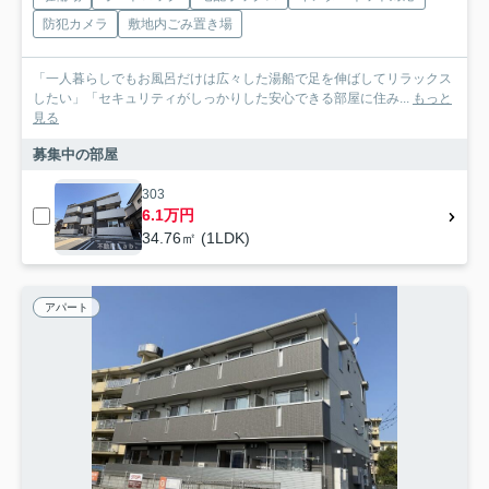
防犯カメラ
敷地内ごみ置き場
「一人暮らしでもお風呂だけは広々した湯船で足を伸ばしてリラックス
したい」「セキュリティがしっかりした安心できる部屋に住み...
もっと
見る
募集中の部屋
303
6.1万円
34.76㎡ (1LDK)
アパート