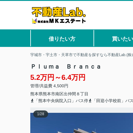
借りたい方
買いた
宇城市・宇土市・天草市で不動産を探すなら不動産Lab.(株
Ｐｌｕｍａ Ｂｒａｎｃａ
5.2万円～6.4万円
管理/共益費 4,500円
熊本県
熊本市南区
出仲間
８丁目
「熊本中央病院入口」バス停
「田迎小学校前」バ
1
/
28