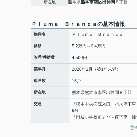
熊本県
熊本市南区
出仲間
８丁目
所在地
Ｐｌｕｍａ Ｂｒａｎｃａの基本情報
物件名
Ｐｌｕｍａ Ｂｒａｎｃａ
価格
5.2万円～6.4万円
管理/共益費
4,500円
築年月
2026年1月（築1年未満）
総戸数
16戸
所在地
熊本県
熊本市南区
出仲間
８丁目
交通
「熊本中央病院入口」バス停下車
6分
「田迎小学校前」バス停下車 徒