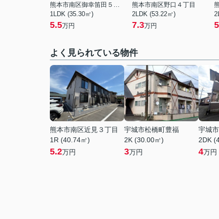
熊本市南区御幸笛田５丁目
熊本市南区野口４丁目
1LDK (35.30㎡)
2LDK (53.22㎡)
2
5.5
7.3
5
万円
万円
よく見られている物件
熊本市南区近見３丁目
宇城市松橋町豊福
宇城市
1R (40.74㎡)
2K (30.00㎡)
2DK (
5.2
3
4
万円
万円
万円