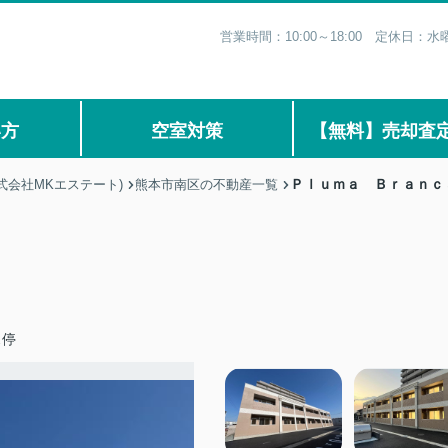
営業時間：10:00～18:00 定休日
い方
空室対策
【無料】売却査
Ｐｌｕｍａ Ｂｒａｎｃ
式会社MKエステート)
熊本市南区の不動産一覧
ス停