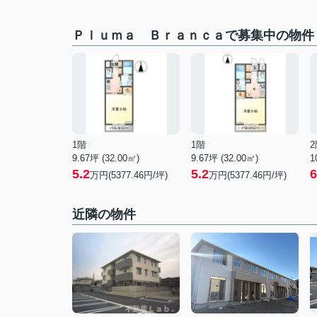
Ｐｌｕｍａ Ｂｒａｎｃａで募集中の物件
1階
1階
2
9.67坪 (32.00㎡)
9.67坪 (32.00㎡)
1
5.2
5.2
6
万円(5377.46円/坪)
万円(5377.46円/坪)
近隣の物件