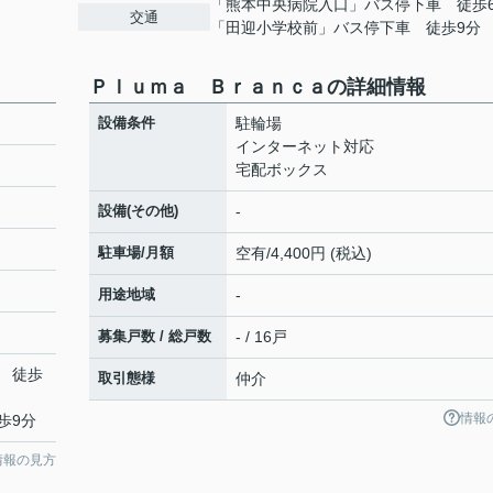
「熊本中央病院入口」バス停下車 徒歩
交通
「田迎小学校前」バス停下車 徒歩9分
Ｐｌｕｍａ Ｂｒａｎｃａの詳細情報
設備条件
駐輪場
インターネット対応
宅配ボックス
設備(その他)
-
駐車場/月額
空有/4,400円 (税込)
用途地域
-
募集戸数 / 総戸数
- / 16戸
 徒歩
取引態様
仲介
情報
歩9分
情報の見方