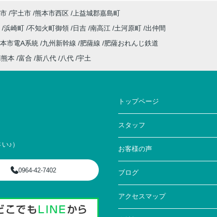
市
宇土市
熊本市西区
上益城郡嘉島町
川
浜崎町
不知火町御領
日吉
南高江
土河原町
出仲間
本市電A系統
九州新幹線
肥薩線
肥薩おれんじ鉄道
南熊本
富合
新八代
八代
宇土
トップページ
スタッフ
い♪）
お客様の声
0964-42-7402
ブログ
アクセスマップ