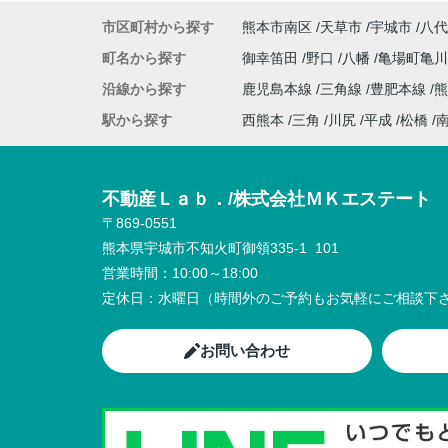
市区町村から探す
熊本市南区
天草市
宇城市
八代
町名から探す
御幸笛田
野口
八幡
亀場町亀
沿線から探す
鹿児島本線
三角線
豊肥本線
熊
駅から探す
西熊本
三角
川尻
平成
松橋
不動産Ｌａｂ．/株式会社ＭＫエステート
〒869-0551
熊本県宇城市不知火町御領335-1 101
営業時間：
10:00～18:00
定休日：
水曜日（時間外のご予約もお気軽にご相談下さ
お問い合わせ