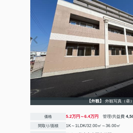
【外観】
外観写真（昼
5.2万円～6.4万円
管理/共益費
4,
価格
1K～1LDK/32.00㎡～36.00㎡
間取り/面積