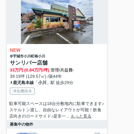
NEW
宇城市
小川町南小川
サンリバー店舗
33
万円 (0.84万円/坪)
管理/共益費-
39.19坪 (129.57㎡) /築44年
鹿児島本線
「
小川
」駅 徒歩29分
浄化槽排水
駐車可能スペースは18台分敷地内に駐車できます♪
スケルトン渡し、自由なレイアウトが可能！飲食
店向きのロードサイド♪是非一...
もっと見る
募集中の物件