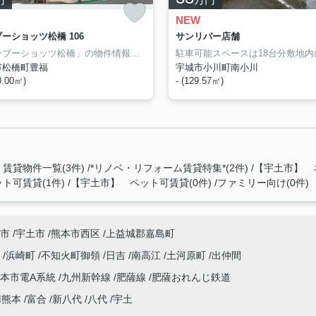
NEW
ーショッツ松橋 106
サンリバー店舗
「バンブーショッツ松橋」の物件情報をお探しならお気軽にお問い合わせ下さい。大きいお部屋ではありませんが、十分快適に過ごせる空間です。お引越をご検討している方にオススメするエリアは宇城市です。住環境が整っているので、快適に暮らせますよ。また、当社オススメの賃貸物件も豊富にありますので、ぜひご連絡下さい。
市松橋町豊福
宇城市小川町南小川
0.00㎡)
- (129.57㎡)
賃貸物件一覧(3件)
*リノベ・リフォーム賃貸特集*(2件)
【宇土市】 
ト可賃貸(1件)
【宇土市】 ペット可賃貸(0件)
ファミリー向け(0件)
市
宇土市
熊本市西区
上益城郡嘉島町
川
浜崎町
不知火町御領
日吉
南高江
土河原町
出仲間
本市電A系統
九州新幹線
肥薩線
肥薩おれんじ鉄道
南熊本
富合
新八代
八代
宇土