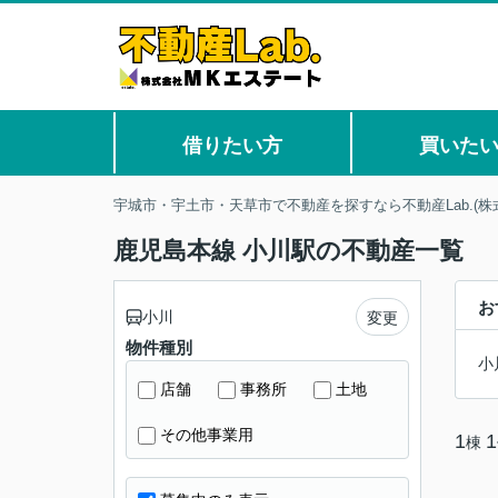
借りたい方
買いた
宇城市・宇土市・天草市で不動産を探すなら不動産Lab.(株
鹿児島本線 小川駅の不動産一覧
お
小川
変更
物件種別
小
店舗
事務所
土地
その他事業用
1
1
棟