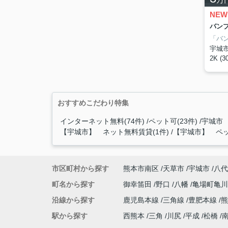
NEW
バンブ
宇城
2K (3
おすすめこだわり特集
インターネット無料(74件)
ペット可(23件)
宇城市 
【宇城市】 ネット無料賃貸(1件)
【宇城市】 ペッ
市区町村から探す
熊本市南区
天草市
宇城市
八代
町名から探す
御幸笛田
野口
八幡
亀場町亀
沿線から探す
鹿児島本線
三角線
豊肥本線
熊
駅から探す
西熊本
三角
川尻
平成
松橋