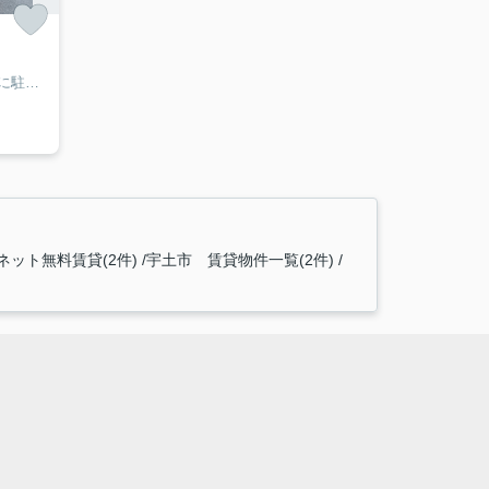
駐車可能スペースは18台分敷地内に駐車できます♪スケルトン渡し、自由なレイアウトが可能！飲食店向きのロードサイド♪是非一度ご見学下さい！
ネット無料賃貸(2件)
宇土市 賃貸物件一覧(2件)