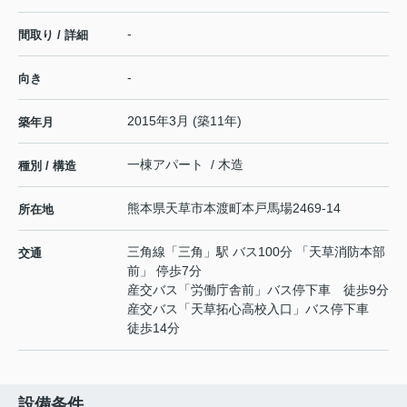
-
間取り / 詳細
-
向き
2015年3月 (築11年)
築年月
一棟アパート / 木造
種別 / 構造
熊本県
天草市
本渡町本戸馬場
2469-14
所在地
三角線
「
三角
」駅 バス100分 「天草消防本部
交通
前」 停歩7分
産交バス「労働庁舎前」バス停下車 徒歩9分
産交バス「天草拓心高校入口」バス停下車
徒歩14分
設備条件