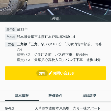
【外観】
築11年
築年数
熊本県天草市本渡町本戸馬場2469-14
所在地
三角線
「
三角
」駅 バス100分 「天草消防本部前」 停歩
交通
7分
産交バス「労働庁舎前」バス停下車 徒歩9分
産交バス「天草拓心高校入口」バス停下車 徒歩14分
お問い合わせ
無料
基本情報
設備条件
周辺環境
天草市本渡町本戸馬場 売り一棟アパート
物件名