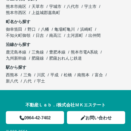
熊本市南区
天草市
宇城市
八代市
宇土市
熊本市西区
上益城郡嘉島町
町名から探す
御幸笛田
野口
八幡
亀場町亀川
浜崎町
不知火町御領
日吉
南高江
土河原町
出仲間
沿線から探す
鹿児島本線
三角線
豊肥本線
熊本市電A系統
九州新幹線
肥薩線
肥薩おれんじ鉄道
駅から探す
西熊本
三角
川尻
平成
松橋
南熊本
富合
新八代
八代
宇土
不動産Ｌａｂ．/株式会社ＭＫエステート
0964-42-7402
お問い合わせ