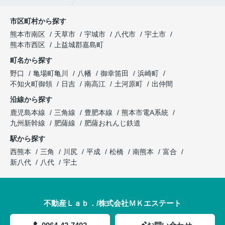
市区町村から探す
熊本市南区
天草市
宇城市
八代市
宇土市
熊本市西区
上益城郡嘉島町
町名から探す
野口
亀場町亀川
八幡
御幸笛田
浜崎町
不知火町御領
日吉
南高江
土河原町
出仲間
沿線から探す
鹿児島本線
三角線
豊肥本線
熊本市電A系統
九州新幹線
肥薩線
肥薩おれんじ鉄道
駅から探す
西熊本
三角
川尻
平成
松橋
南熊本
富合
新八代
八代
宇土
不動産Ｌａｂ．/株式会社ＭＫエステート