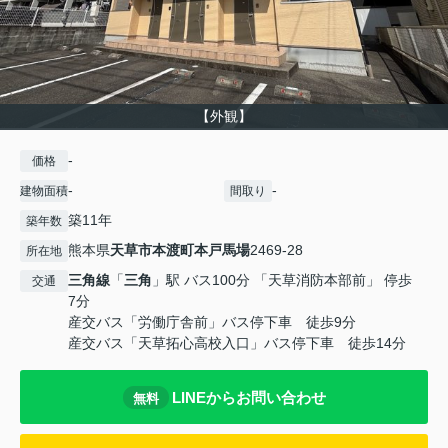
【外観】
-
価格
-
-
建物面積
間取り
築11年
築年数
熊本県
天草市
本渡町本戸馬場
2469-28
所在地
三角線
「
三角
」駅 バス100分 「天草消防本部前」 停歩
交通
7分
産交バス「労働庁舎前」バス停下車 徒歩9分
産交バス「天草拓心高校入口」バス停下車 徒歩14分
LINEからお問い合わせ
無料