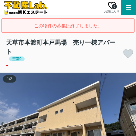
0
お気に入り
この物件の募集は終了しました。
天草市本渡町本戸馬場 売り一棟アパー
ト
空室0
-
1
/
2