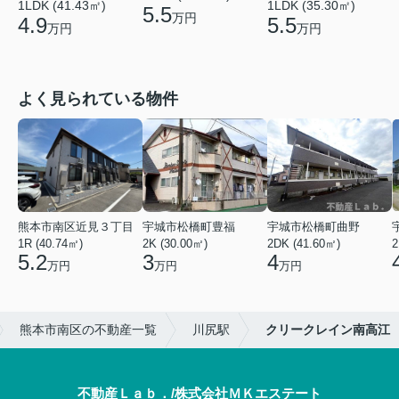
1LDK (41.43㎡)
1LDK (35.30㎡)
5.5
万円
4.9
5.5
万円
万円
よく見られている物件
熊本市南区近見３丁目
宇城市松橋町豊福
宇城市松橋町曲野
1R (40.74㎡)
2K (30.00㎡)
2DK (41.60㎡)
2
5.2
3
4
万円
万円
万円
熊本市南区の不動産一覧
川尻駅
クリークレイン南高江
不動産Ｌａｂ．/株式会社ＭＫエステート