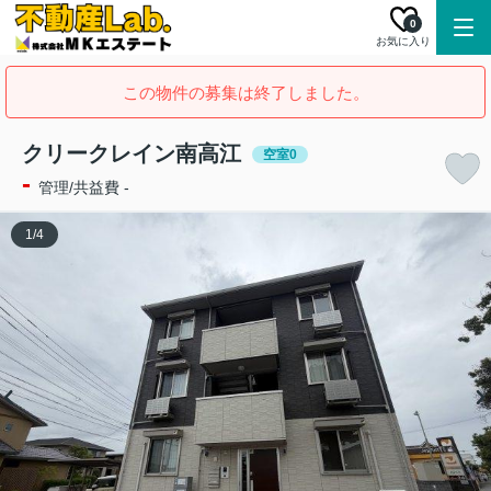
0
お気に入り
この物件の募集は終了しました。
クリークレイン南高江
空室0
-
管理/共益費 -
1
/
4