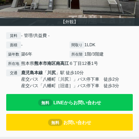
【外観】
- 管理/共益費 -
賃料
-
1LDK
面積
間取り
築6年
1階/3階建
築年数
所在階
熊本県
熊本市南区
南高江
６丁目12番1号
所在地
鹿児島本線
「
川尻
」駅 徒歩10分
交通
産交バス「八幡町〔川尻〕」バス停下車 徒歩2分
産交バス「八幡町［旧道］」バス停下車 徒歩3分
LINEからお問い合わせ
無料
お問い合わせ
無料