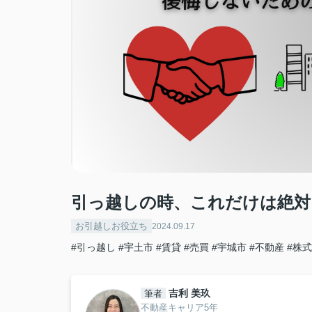
引っ越しの時、これだけは絶対
お引越しお役立ち
2024.09.17
#引っ越し
#宇土市
#賃貸
#売買
#宇城市
#不動産
#株
吉利 美玖
筆者
不動産キャリア5年