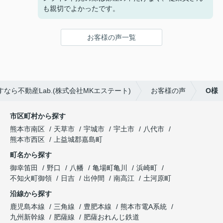
も親切でよかったです。
お客様の声一覧
ら不動産Lab.(株式会社MKエステート)
お客様の声
O様
市区町村から探す
熊本市南区
天草市
宇城市
宇土市
八代市
熊本市西区
上益城郡嘉島町
町名から探す
御幸笛田
野口
八幡
亀場町亀川
浜崎町
不知火町御領
日吉
出仲間
南高江
土河原町
沿線から探す
鹿児島本線
三角線
豊肥本線
熊本市電A系統
九州新幹線
肥薩線
肥薩おれんじ鉄道