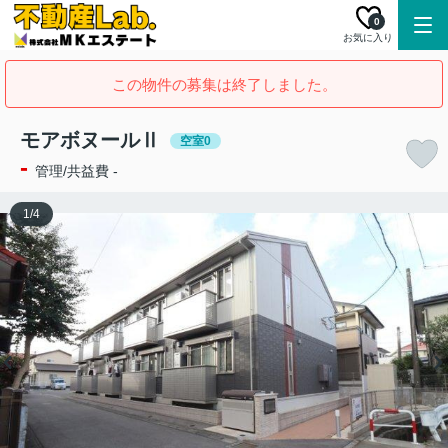
0
お気に入り
この物件の募集は終了しました。
モアボヌールⅡ
空室0
-
管理/共益費 -
1
/
4