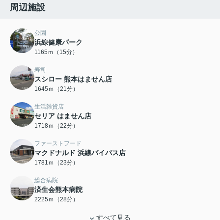
周辺施設
公園
浜線健康パーク
1165ｍ（15分）
寿司
スシロー 熊本はません店
1645ｍ（21分）
生活雑貨店
セリア はません店
1718ｍ（22分）
ファーストフード
マクドナルド 浜線バイパス店
1781ｍ（23分）
総合病院
済生会熊本病院
2225ｍ（28分）
すべて見る