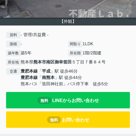
【外観】
- 管理/共益費 -
賃料
-
1LDK
面積
間取り
築5年
1階/2階建
築年数
所在階
熊本県
熊本市南区
御幸笛田
５丁目７番８４号
所在地
豊肥本線
「
平成
」駅 徒歩46分
交通
豊肥本線
「
南熊本
」駅 徒歩44分
熊本バス「笛田神社前」バス停下車 徒歩5分
LINEからお問い合わせ
無料
お問い合わせ
無料