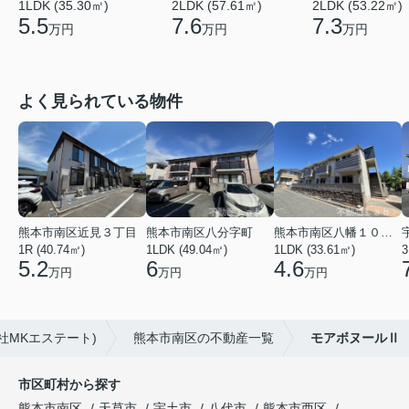
1LDK (35.30㎡)
2LDK (57.61㎡)
2LDK (53.22㎡)
5.5
7.6
7.3
万円
万円
万円
よく見られている物件
熊本市南区近見３丁目
熊本市南区八分字町
熊本市南区八幡１０丁目
1R (40.74㎡)
1LDK (49.04㎡)
1LDK (33.61㎡)
3
5.2
6
4.6
万円
万円
万円
社MKエステート)
熊本市南区の不動産一覧
モアボヌールⅡ
市区町村から探す
熊本市南区
天草市
宇土市
八代市
熊本市西区