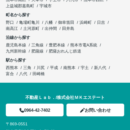
上益城郡嘉島町
宇城市
町名から探す
野口
亀場町亀川
八幡
御幸笛田
浜崎町
日吉
南高江
土河原町
出仲間
田井島
沿線から探す
鹿児島本線
三角線
豊肥本線
熊本市電A系統
九州新幹線
肥薩線
肥薩おれんじ鉄道
駅から探す
西熊本
三角
川尻
平成
南熊本
宇土
新八代
富合
八代
田崎橋
不動産Ｌａｂ．/株式会社ＭＫエステート
0964-42-7402
お問い合わせ
〒869-0551