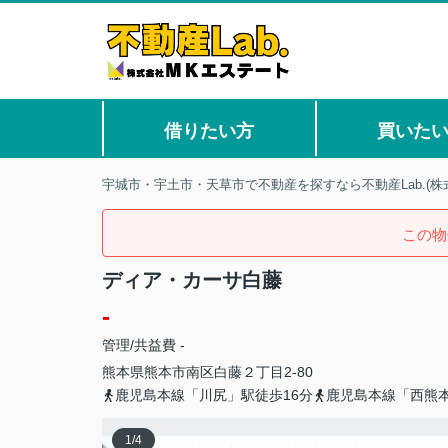
借りたい方
買いた
宇城市・宇土市・天草市で不動産を探すなら不動産Lab.(株
この物
ディア・カーサ白藤
-
管理/共益費 -
熊本県
熊本市南区
白藤
２丁目2-80
鹿児島本線「川尻」駅徒歩16分
鹿児島本線「西熊本
1
/
4