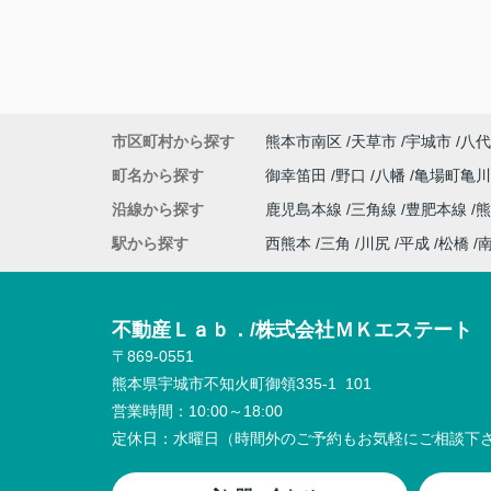
市区町村から探す
熊本市南区
天草市
宇城市
八代
町名から探す
御幸笛田
野口
八幡
亀場町亀
沿線から探す
鹿児島本線
三角線
豊肥本線
熊
駅から探す
西熊本
三角
川尻
平成
松橋
不動産Ｌａｂ．/株式会社ＭＫエステート
〒869-0551
熊本県宇城市不知火町御領335-1 101
営業時間：
10:00～18:00
定休日：
水曜日（時間外のご予約もお気軽にご相談下さ