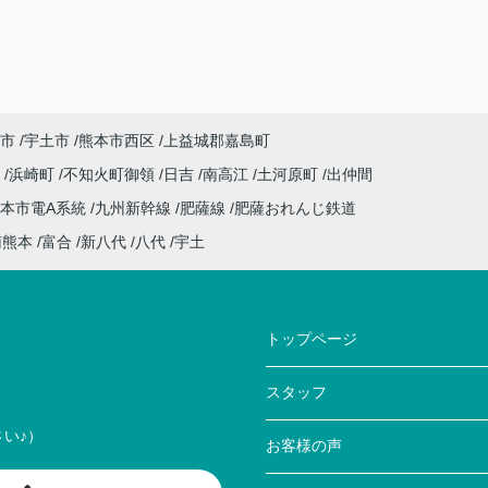
市
宇土市
熊本市西区
上益城郡嘉島町
川
浜崎町
不知火町御領
日吉
南高江
土河原町
出仲間
本市電A系統
九州新幹線
肥薩線
肥薩おれんじ鉄道
南熊本
富合
新八代
八代
宇土
トップページ
スタッフ
い♪）
お客様の声