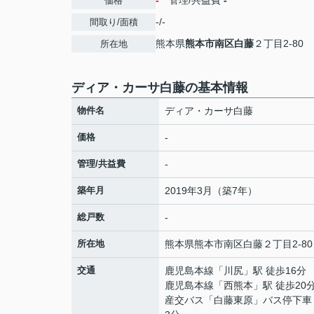
-
管理/共益費
-
価格
-/-
間取り/面積
熊本県
熊本市南区
白藤
２丁目2-80
所在地
ディア・カーサ白藤の基本情報
物件名
ディア・カーサ白藤
価格
-
管理/共益費
-
築年月
2019年3月（築7年）
総戸数
-
所在地
熊本県
熊本市南区
白藤
２丁目2-80
交通
鹿児島本線
「
川尻
」駅 徒歩16分
鹿児島本線
「
西熊本
」駅 徒歩20
産交バス「白藤東原」バス停下車