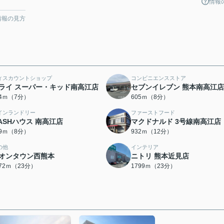
情報
情報の見方
ィスカウントショップ
コンビニエンスストア
ライ スーパー・キッド南高江店
セブンイレブン 熊本南高江店
44ｍ（7分）
605ｍ（8分）
インランドリー
ファーストフード
ASHハウス 南高江店
マクドナルド 3号線南高江店
39ｍ（8分）
932ｍ（12分）
の他
インテリア
オンタウン西熊本
ニトリ 熊本近見店
772ｍ（23分）
1799ｍ（23分）