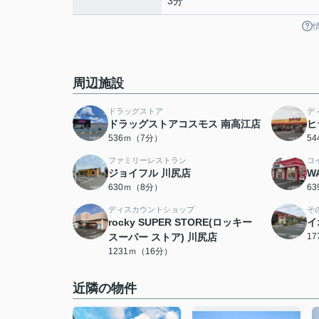
3分
周辺施設
ドラッグストア
デ
ドラッグストアコスモス 南高江店
ヒ
536ｍ（7分）
5
ファミリーレストラン
コ
ジョイフル 川尻店
W
630ｍ（8分）
6
ディスカウントショップ
そ
rocky SUPER STORE(ロッキー
イ
スーパー ストア) 川尻店
1
1231ｍ（16分）
近隣の物件