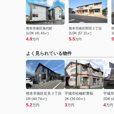
熊本市南区孫代町
熊本市南区野田３丁目
1LDK (41.43㎡)
2LDK (57.21㎡)
1
4.9
5.5
5
万円
万円
よく見られている物件
熊本市南区近見３丁目
宇城市松橋町豊福
宇城市
1R (40.74㎡)
2K (30.00㎡)
2DK (
5.2
3
4
万円
万円
万円