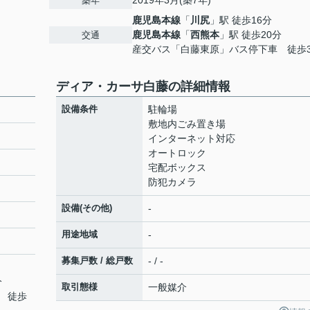
2019年3月(築7年)
築年
鹿児島本線
「
川尻
」駅 徒歩16分
鹿児島本線
「
西熊本
」駅 徒歩20分
交通
産交バス「白藤東原」バス停下車 徒歩
ディア・カーサ白藤の詳細情報
設備条件
駐輪場
敷地内ごみ置き場
インターネット対応
オートロック
宅配ボックス
防犯カメラ
設備(その他)
-
用途地域
-
募集戸数 / 総戸数
- / -
分
取引態様
一般媒介
 徒歩