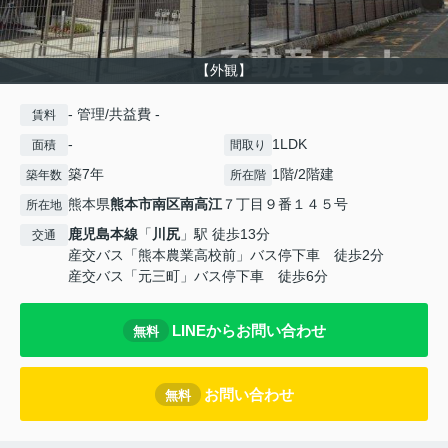
【外観】
- 管理/共益費 -
賃料
-
1LDK
面積
間取り
築7年
1階/2階建
築年数
所在階
熊本県
熊本市南区
南高江
７丁目９番１４５号
所在地
鹿児島本線
「
川尻
」駅 徒歩13分
交通
産交バス「熊本農業高校前」バス停下車 徒歩2分
産交バス「元三町」バス停下車 徒歩6分
LINEからお問い合わせ
無料
お問い合わせ
無料