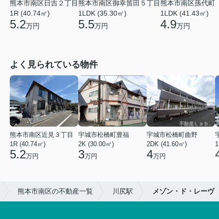
熊本市南区日吉２丁目
熊本市南区御幸笛田５丁目
熊本市南区孫代町
1R (40.74㎡)
1LDK (35.30㎡)
1LDK (41.43㎡)
5.2
5.5
4.9
万円
万円
万円
よく見られている物件
熊本市南区近見３丁目
宇城市松橋町豊福
宇城市松橋町曲野
1R (40.74㎡)
2K (30.00㎡)
2DK (41.60㎡)
1
5.2
3
4
万円
万円
万円
熊本市南区の不動産一覧
川尻駅
メゾン・ド・レーヴ