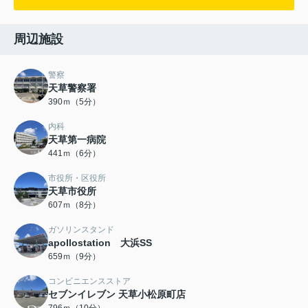
周辺施設
警察
天草警察署
390ｍ（5分）
内科
天草第一病院
441ｍ（6分）
市役所・区役所
天草市役所
607ｍ（8分）
ガソリンスタンド
apollostation 大浜SS
659ｍ（9分）
コンビニエンスストア
セブンイレブン 天草小松原町店