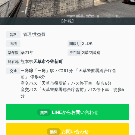
【外観】
- 管理/共益費 -
賃料
-
2LDK
面積
間取り
築21年
2階/2階建
築年数
所在階
熊本県
天草市
今釜新町
所在地
三角線
「
三角
」駅 バス91分 「天草警察署総合庁舎
交通
前」 停歩4分
産交バス「天草市役所前」バス停下車 徒歩6分
産交バス「天草警察署総合庁舎前」バス停下車 徒歩5
分
LINEからお問い合わせ
無料
お問い合わせ
無料