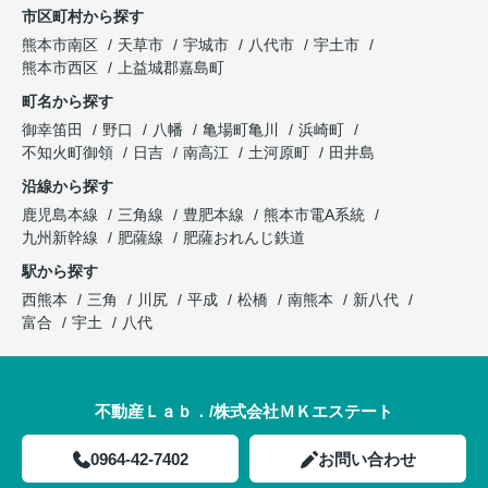
市区町村から探す
熊本市南区
天草市
宇城市
八代市
宇土市
熊本市西区
上益城郡嘉島町
町名から探す
御幸笛田
野口
八幡
亀場町亀川
浜崎町
不知火町御領
日吉
南高江
土河原町
田井島
沿線から探す
鹿児島本線
三角線
豊肥本線
熊本市電A系統
九州新幹線
肥薩線
肥薩おれんじ鉄道
駅から探す
西熊本
三角
川尻
平成
松橋
南熊本
新八代
富合
宇土
八代
不動産Ｌａｂ．/株式会社ＭＫエステート
0964-42-7402
お問い合わせ