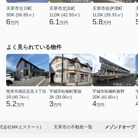
天草市北浜町
天草市佐伊津町
天草市古川町
1LDK (42.93㎡)
1LDK (35.91㎡)
3DK (56.85㎡)
3
6.1
5.8
6
万円
万円
万円
よく見られている物件
熊本市南区近見３丁目
宇城市松橋町豊福
宇城市松橋町曲野
1R (40.74㎡)
2K (30.00㎡)
2DK (41.60㎡)
1
5.2
3
4
万円
万円
万円
式会社MKエステート)
天草市の不動産一覧
メゾンドオーブ