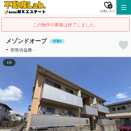
0
お気に入り
この物件の募集は終了しました。
メゾンドオーブ
空室0
-
管理/共益費 -
1
/
4