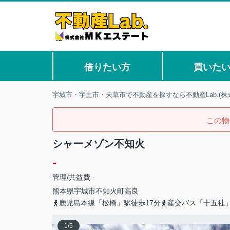
借りたい方
買いた
宇城市・宇土市・天草市で不動産を探すなら不動産Lab.(株
この物
シャーメゾン不知火
-
管理/共益費 -
熊本県
宇城市
不知火町高良
鹿児島本線「松橋」駅徒歩17分
産交バス「十五社
1
/
5