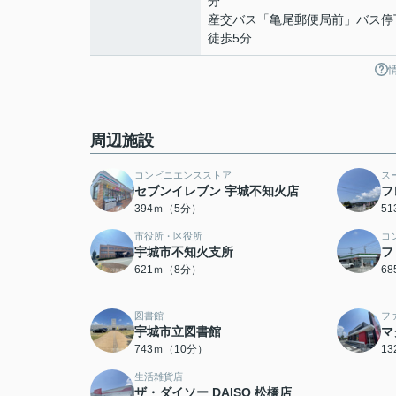
分
産交バス「亀尾郵便局前」バス
徒歩5分
周辺施設
コンビニエンスストア
ス
セブンイレブン 宇城不知火店
フ
394ｍ（5分）
5
市役所・区役所
コ
宇城市不知火支所
フ
621ｍ（8分）
6
図書館
フ
宇城市立図書館
マ
743ｍ（10分）
1
生活雑貨店
ザ・ダイソー DAISO 松橋店