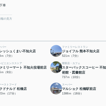
停下車
情報の見方
ーパー
ファミリーレストラン
レッシュくまい不知火店
ジョイフル 熊本不知火店
13ｍ（7分）
521ｍ（7分）
ンビニエンスストア
喫茶店・カフェ
ァミリーマート 不知火役場前店
スターバックスコーヒー 不
85ｍ（9分）
術館・図書館店
737ｍ（10分）
ァーストフード
スーパー
クドナルド 松橋店
マルショク 松橋駅前店
323ｍ（17分）
1386ｍ（18分）