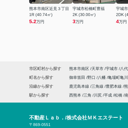
熊本市南区近見３丁目
宇城市松橋町豊福
宇城市
1R (40.74㎡)
2K (30.00㎡)
2DK (
5.2
3
4
万円
万円
万円
市区町村から探す
熊本市南区
天草市
宇城市
八代
町名から探す
御幸笛田
野口
八幡
亀場町亀
沿線から探す
鹿児島本線
三角線
豊肥本線
熊
駅から探す
西熊本
三角
川尻
平成
松橋
不動産Ｌａｂ．/株式会社ＭＫエステート
〒869-0551