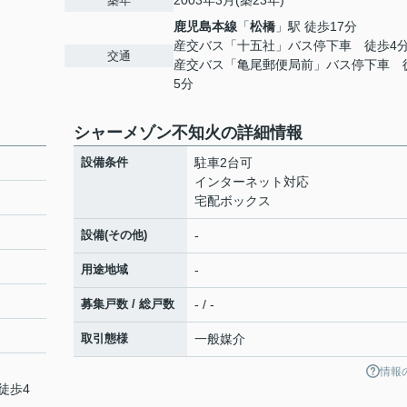
2003年3月(築23年)
築年
鹿児島本線
「
松橋
」駅 徒歩17分
産交バス「十五社」バス停下車 徒歩4
交通
産交バス「亀尾郵便局前」バス停下車 
5分
シャーメゾン不知火の詳細情報
設備条件
駐車2台可
インターネット対応
宅配ボックス
設備(その他)
-
用途地域
-
募集戸数 / 総戸数
- / -
取引態様
一般媒介
情報
徒歩4