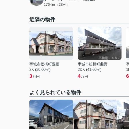
1764ｍ（23分）
近隣の物件
宇城市松橋町豊福
宇城市松橋町曲野
2K (30.00㎡)
2DK (41.60㎡)
1
3
4
6
万円
万円
よく見られている物件