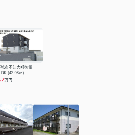
宇城市不知火町御領
LDK (42.93㎡)
.7
万円