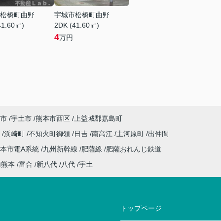
松橋町曲野
宇城市松橋町曲野
41.60㎡)
2DK (41.60㎡)
4
万円
市
宇土市
熊本市西区
上益城郡嘉島町
川
浜崎町
不知火町御領
日吉
南高江
土河原町
出仲間
本市電A系統
九州新幹線
肥薩線
肥薩おれんじ鉄道
南熊本
富合
新八代
八代
宇土
トップページ