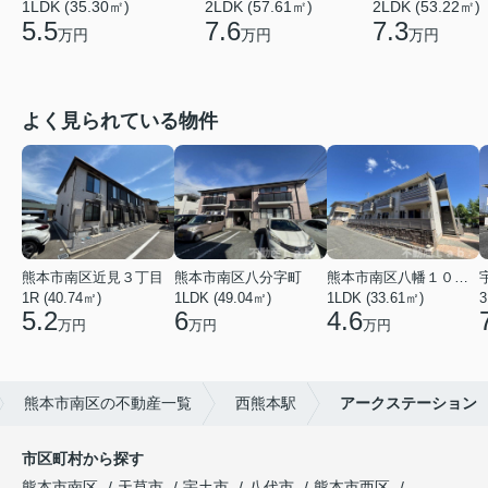
1LDK (35.30㎡)
2LDK (57.61㎡)
2LDK (53.22㎡)
5.5
7.6
7.3
万円
万円
万円
よく見られている物件
熊本市南区近見３丁目
熊本市南区八分字町
熊本市南区八幡１０丁目
1R (40.74㎡)
1LDK (49.04㎡)
1LDK (33.61㎡)
3
5.2
6
4.6
万円
万円
万円
熊本市南区の不動産一覧
西熊本駅
アークステーション
市区町村から探す
熊本市南区
天草市
宇土市
八代市
熊本市西区