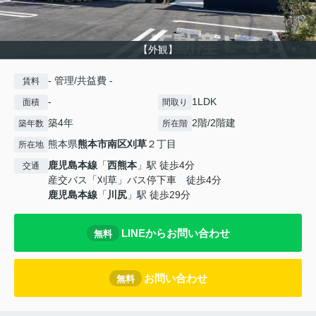
【外観】
- 管理/共益費 -
賃料
-
1LDK
面積
間取り
築4年
2階/2階建
築年数
所在階
熊本県
熊本市南区
刈草
２丁目
所在地
鹿児島本線
「
西熊本
」駅 徒歩4分
交通
産交バス「刈草」バス停下車 徒歩4分
鹿児島本線
「
川尻
」駅 徒歩29分
LINEからお問い合わせ
無料
お問い合わせ
無料