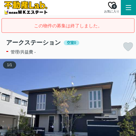
0
お気に入り
この物件の募集は終了しました。
アークステーション
空室0
-
管理/共益費 -
1
/
1