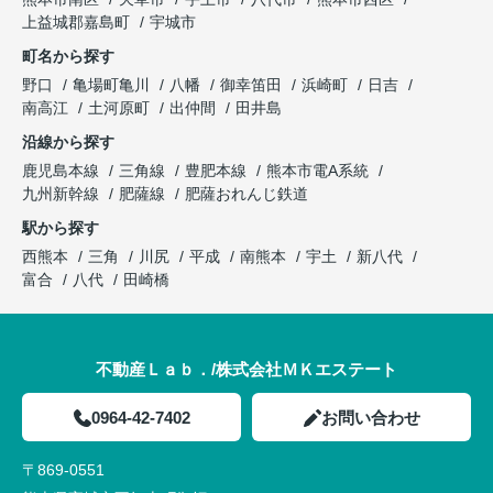
上益城郡嘉島町
宇城市
町名から探す
野口
亀場町亀川
八幡
御幸笛田
浜崎町
日吉
南高江
土河原町
出仲間
田井島
沿線から探す
鹿児島本線
三角線
豊肥本線
熊本市電A系統
九州新幹線
肥薩線
肥薩おれんじ鉄道
駅から探す
西熊本
三角
川尻
平成
南熊本
宇土
新八代
富合
八代
田崎橋
不動産Ｌａｂ．/株式会社ＭＫエステート
0964-42-7402
お問い合わせ
〒869-0551