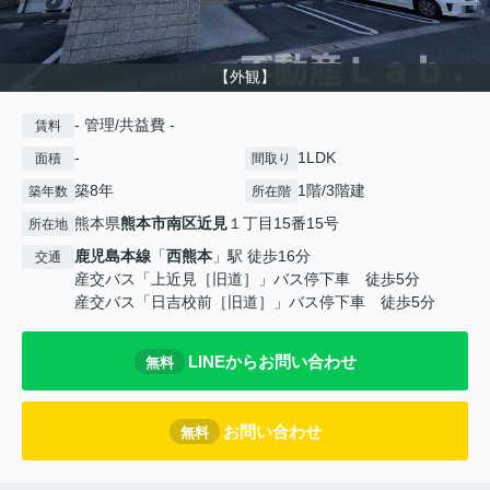
【外観】
- 管理/共益費 -
賃料
-
1LDK
面積
間取り
築8年
1階/3階建
築年数
所在階
熊本県
熊本市南区
近見
１丁目15番15号
所在地
鹿児島本線
「
西熊本
」駅 徒歩16分
交通
産交バス「上近見［旧道］」バス停下車 徒歩5分
産交バス「日吉校前［旧道］」バス停下車 徒歩5分
LINEからお問い合わせ
無料
お問い合わせ
無料