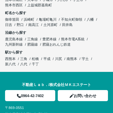
熊本市西区
上益城郡嘉島町
町名から探す
御幸笛田
浜崎町
亀場町亀川
不知火町御領
八幡
日吉
野口
南高江
土河原町
田井島
沿線から探す
鹿児島本線
三角線
豊肥本線
熊本市電A系統
九州新幹線
肥薩線
肥薩おれんじ鉄道
駅から探す
西熊本
三角
松橋
平成
川尻
南熊本
宇土
新八代
八代
千丁
不動産Ｌａｂ．/株式会社ＭＫエステート
0964-42-7402
お問い合わせ
〒869-0551