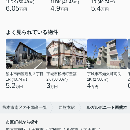
1LDK (50.49㎡)
1LDK (41.43㎡)
1R (40.74㎡)
6.05
4.9
5.4
万円
万円
万円
よく見られている物件
熊本市南区近見３丁目
宇城市松橋町豊福
宇城市不知火町高良
1R (40.74㎡)
2K (30.00㎡)
1K (27.00㎡)
2
5.2
3
4
万円
万円
万円
熊本市南区の不動産一覧
西熊本駅
ルガルボニート西熊本
市区町村から探す
熊本市南区
天草市
宇城市
八代市
宇土市