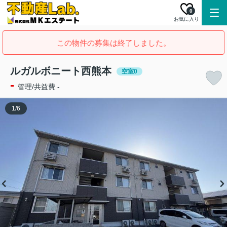
0
お気に入り
この物件の募集は終了しました。
ルガルボニート西熊本
空室0
-
管理/共益費 -
1
/
6