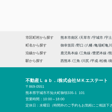
市区町村から探す
熊本市南区
天草市
宇城市
宇土
町名から探す
御幸笛田
野口
八幡
亀場町亀
沿線から探す
鹿児島本線
三角線
豊肥本線
熊
駅から探す
西熊本
三角
川尻
平成
松橋
不動産Ｌａｂ．/株式会社ＭＫエステート
〒869-0551
熊本県宇城市不知火町御領335-1 101
営業時間：
10:00～18:00
定休日：
水曜日（時間外のご予約もお気軽にご相談下さ