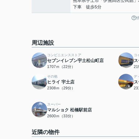
熊本県宇土市「伊無田区公民館」
下車 徒歩5分
周辺施設
コンビニエンスストア
コ
セブンイレブン宇土松山町店
ス
1707ｍ（22分）
2
その他
デ
ヒライ 宇土店
ス
2308ｍ（29分）
2
スーパー
マルショク 松橋駅前店
2600ｍ（33分）
近隣の物件