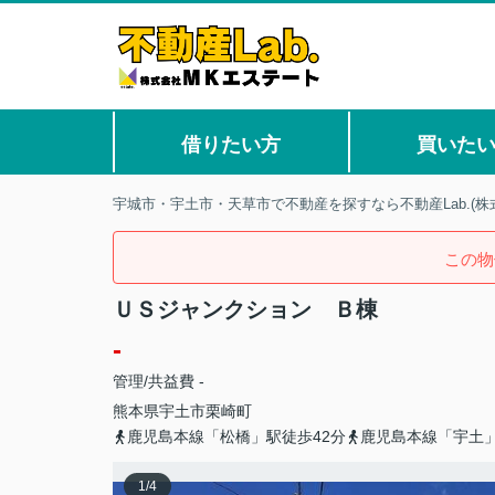
借りたい方
買いた
宇城市・宇土市・天草市で不動産を探すなら不動産Lab.(株
この物
ＵＳジャンクション Ｂ棟
-
管理/共益費 -
熊本県
宇土市
栗崎町
鹿児島本線「松橋」駅徒歩42分
鹿児島本線「宇土」
1
/
4