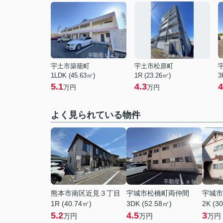
宇土市築籠町
宇土市松原町
1LDK (45.63㎡)
1R (23.26㎡)
3
5.1
4.3
4
万円
万円
よく見られている物件
熊本市南区近見３丁目
宇城市松橋町両仲間
宇城市
1R (40.74㎡)
3DK (52.58㎡)
2K (3
5.2
4.5
3
万円
万円
万円