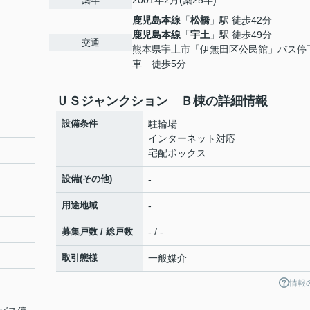
2001年2月(築25年)
築年
鹿児島本線
「
松橋
」駅 徒歩42分
鹿児島本線
「
宇土
」駅 徒歩49分
交通
熊本県宇土市「伊無田区公民館」バス停
車 徒歩5分
ＵＳジャンクション Ｂ棟の詳細情報
設備条件
駐輪場
インターネット対応
宅配ボックス
設備(その他)
-
用途地域
-
募集戸数 / 総戸数
- / -
取引態様
一般媒介
情報