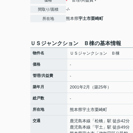
-
管理/共益費
-
価格
-/-
間取り/面積
熊本県
宇土市
栗崎町
所在地
ＵＳジャンクション Ｂ棟の基本情報
物件名
ＵＳジャンクション Ｂ棟
価格
-
管理/共益費
-
築年月
2001年2月（築25年）
総戸数
-
所在地
熊本県
宇土市
栗崎町
交通
鹿児島本線
「
松橋
」駅 徒歩42分
鹿児島本線
「
宇土
」駅 徒歩49分