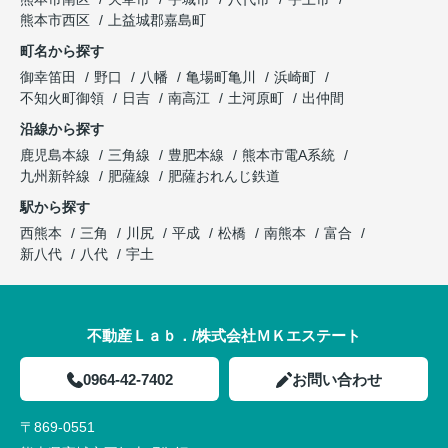
熊本市西区
上益城郡嘉島町
町名から探す
御幸笛田
野口
八幡
亀場町亀川
浜崎町
不知火町御領
日吉
南高江
土河原町
出仲間
沿線から探す
鹿児島本線
三角線
豊肥本線
熊本市電A系統
九州新幹線
肥薩線
肥薩おれんじ鉄道
駅から探す
西熊本
三角
川尻
平成
松橋
南熊本
富合
新八代
八代
宇土
不動産Ｌａｂ．/株式会社ＭＫエステート
0964-42-7402
お問い合わせ
〒869-0551