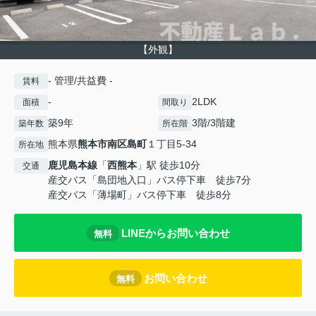
【外観】
- 管理/共益費 -
賃料
-
2LDK
面積
間取り
築9年
3階/3階建
築年数
所在階
熊本県
熊本市南区
島町
１丁目5-34
所在地
鹿児島本線
「
西熊本
」駅 徒歩10分
交通
産交バス「島団地入口」バス停下車 徒歩7分
産交バス「薄場町」バス停下車 徒歩8分
LINEからお問い合わせ
無料
お問い合わせ
無料