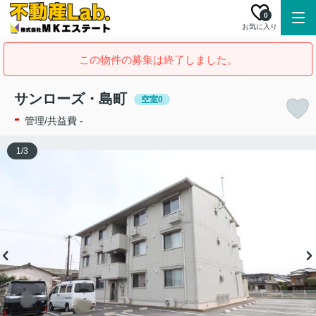
0
お気に入り
この物件の募集は終了しました。
サンローズ・島町
空室0
-
管理/共益費 -
1
/
3