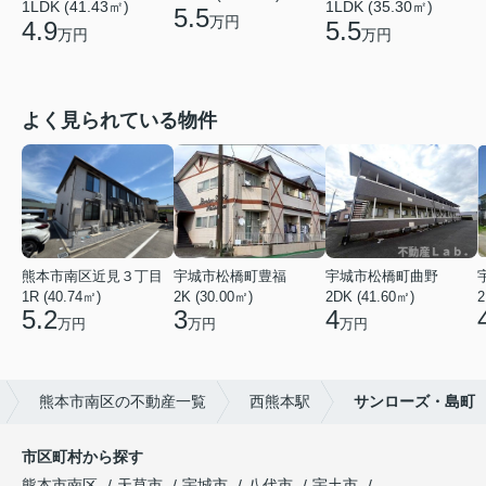
1LDK (41.43㎡)
1LDK (35.30㎡)
5.5
万円
4.9
5.5
万円
万円
よく見られている物件
熊本市南区近見３丁目
宇城市松橋町豊福
宇城市松橋町曲野
1R (40.74㎡)
2K (30.00㎡)
2DK (41.60㎡)
2
5.2
3
4
万円
万円
万円
熊本市南区の不動産一覧
西熊本駅
サンローズ・島町
市区町村から探す
熊本市南区
天草市
宇城市
八代市
宇土市