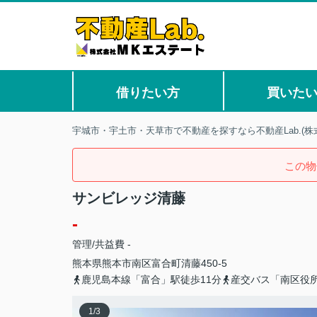
借りたい方
買いた
宇城市・宇土市・天草市で不動産を探すなら不動産Lab.(株
この物
サンビレッジ清藤
-
管理/共益費 -
熊本県
熊本市南区
富合町清藤
450-5
鹿児島本線「富合」駅徒歩11分
産交バス「南区役
1
/
3