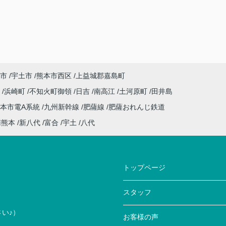
市
宇土市
熊本市西区
上益城郡嘉島町
川
浜崎町
不知火町御領
日吉
南高江
土河原町
田井島
本市電A系統
九州新幹線
肥薩線
肥薩おれんじ鉄道
南熊本
新八代
富合
宇土
八代
トップページ
スタッフ
い♪）
お客様の声