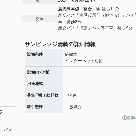
2014年6月(築12年)
築年
鹿児島本線
「
富合
」駅 徒歩11分
産交バス「南区役所前（熊本市）」バス
交通
車 徒歩2分
産交バス「清藤」バス停下車 徒歩9分
サンビレッジ清藤の詳細情報
設備条件
駐輪場
インターネット対応
設備(その他)
-
用途地域
-
募集戸数 / 総戸数
- / 4戸
取引態様
一般媒介
5
情報
」バス