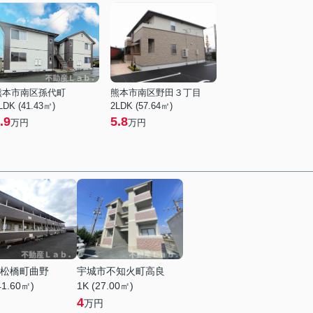
熊本市南区孫代町
熊本市南区野田３丁目
LDK (41.43㎡)
2LDK (57.64㎡)
.9
5.8
万円
万円
松橋町曲野
宇城市不知火町高良
41.60㎡)
1K (27.00㎡)
4
万円