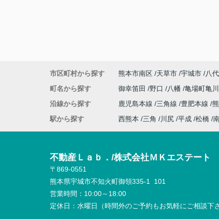
市区町村から探す
熊本市南区
天草市
宇城市
八代
町名から探す
御幸笛田
野口
八幡
亀場町亀
沿線から探す
鹿児島本線
三角線
豊肥本線
熊
駅から探す
西熊本
三角
川尻
平成
松橋
不動産Ｌａｂ．/株式会社ＭＫエステート
〒869-0551
熊本県宇城市不知火町御領335-1 101
営業時間：
10:00～18:00
定休日：
水曜日（時間外のご予約もお気軽にご相談下さ