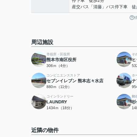
停下車 徒歩2分
産交バス「清藤」バス停下車 徒
周辺施設
市役所・区役所
そ
熊本市南区役所
ヒ
306ｍ（4分）
5
コンビニエンスストア
ホ
セブンイレブン 熊本志々水店
ナ
880ｍ（11分）
9
コインランドリー
郵
LAUNDRY
杉
1434ｍ（18分）
1
近隣の物件