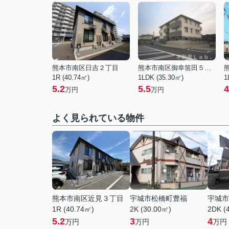
熊本市南区日吉２丁目
熊本市南区御幸笛田５丁目
1R (40.74㎡)
1LDK (35.30㎡)
1
5.2
5.5
4
万円
万円
よく見られている物件
熊本市南区近見３丁目
宇城市松橋町豊福
宇城市
1R (40.74㎡)
2K (30.00㎡)
2DK (
5.2
3
4
万円
万円
万円