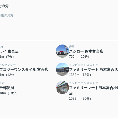
歩9分
情報の見方
の他
寿司
ライ 富合店
スシロー 熊本富合店
32ｍ（7分）
755ｍ（10分）
ームセンター
コンビニエンスストア
フコツーワンスタイル 富合店
ファミリーマート 熊本富合店
54ｍ（12分）
1382ｍ（18分）
便局
コンビニエンスストア
合郵便局
ファミリーマート熊本富合小
480ｍ（19分）
店
1588ｍ（20分）