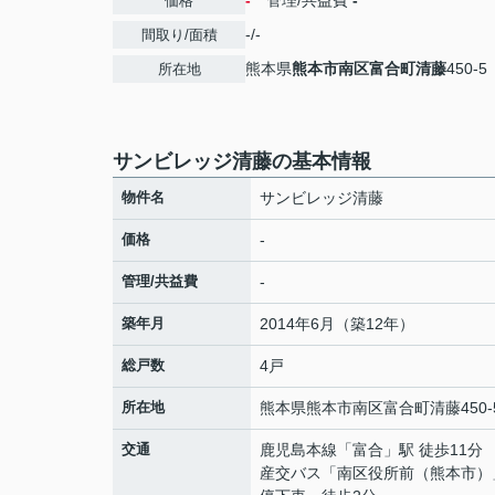
-
管理/共益費
-
価格
-/-
間取り/面積
熊本県
熊本市南区
富合町清藤
450-5
所在地
サンビレッジ清藤の基本情報
物件名
サンビレッジ清藤
価格
-
管理/共益費
-
築年月
2014年6月（築12年）
総戸数
4戸
所在地
熊本県
熊本市南区
富合町清藤
450-
交通
鹿児島本線
「
富合
」駅 徒歩11分
産交バス「南区役所前（熊本市）