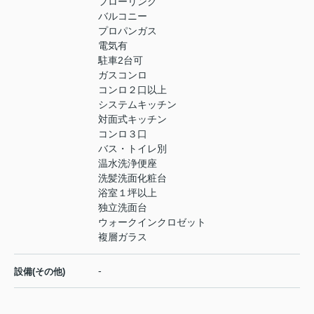
フローリング
バルコニー
プロパンガス
電気有
駐車2台可
ガスコンロ
コンロ２口以上
システムキッチン
対面式キッチン
コンロ３口
バス・トイレ別
温水洗浄便座
洗髪洗面化粧台
浴室１坪以上
独立洗面台
ウォークインクロゼット
複層ガラス
-
設備(その他)