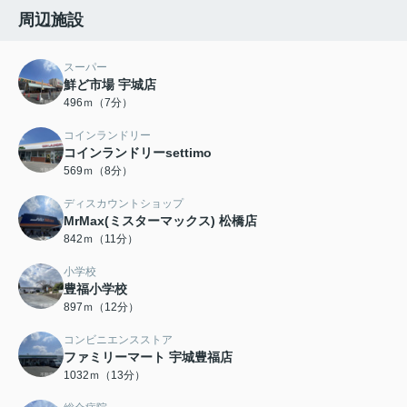
周辺施設
スーパー
鮮ど市場 宇城店
496ｍ（7分）
コインランドリー
コインランドリーsettimo
569ｍ（8分）
ディスカウントショップ
MrMax(ミスターマックス) 松橋店
842ｍ（11分）
小学校
豊福小学校
897ｍ（12分）
コンビニエンスストア
ファミリーマート 宇城豊福店
1032ｍ（13分）