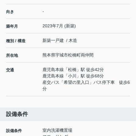
-
向き
2023年7月 (新築)
築年月
新築一戸建 / 木造
種別 / 構造
熊本県
宇城市
松橋町両仲間
所在地
鹿児島本線
「
松橋
」駅 徒歩42分
交通
鹿児島本線
「
小川
」駅 徒歩68分
産交バス「希望の里入口」バス停下車 徒歩6
分
設備条件
室内洗濯機置場
設備条件