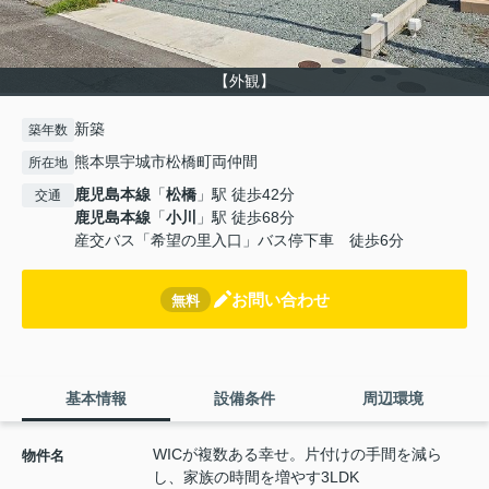
【外観】
新築
築年数
熊本県宇城市松橋町両仲間
所在地
鹿児島本線
「
松橋
」駅 徒歩42分
交通
鹿児島本線
「
小川
」駅 徒歩68分
産交バス「希望の里入口」バス停下車 徒歩6分
お問い合わせ
無料
基本情報
設備条件
周辺環境
WICが複数ある幸せ。片付けの手間を減ら
物件名
し、家族の時間を増やす3LDK