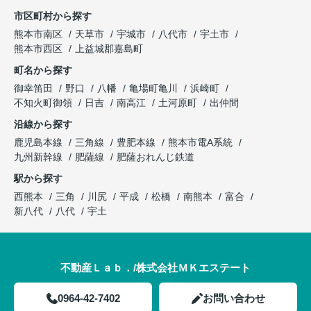
市区町村から探す
熊本市南区
天草市
宇城市
八代市
宇土市
熊本市西区
上益城郡嘉島町
町名から探す
御幸笛田
野口
八幡
亀場町亀川
浜崎町
不知火町御領
日吉
南高江
土河原町
出仲間
沿線から探す
鹿児島本線
三角線
豊肥本線
熊本市電A系統
九州新幹線
肥薩線
肥薩おれんじ鉄道
駅から探す
西熊本
三角
川尻
平成
松橋
南熊本
富合
新八代
八代
宇土
不動産Ｌａｂ．/株式会社ＭＫエステート
0964-42-7402
お問い合わせ