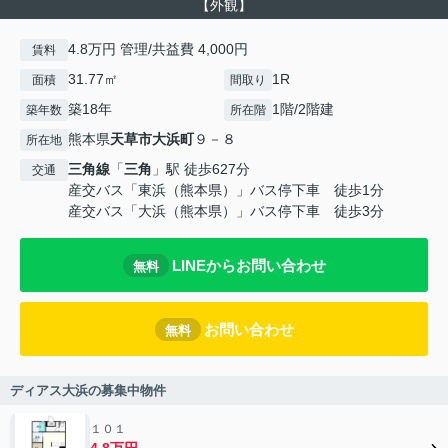
【外観】
4.8万円 管理/共益費 4,000円
賃料
31.77㎡
1R
面積
間取り
築18年
1階/2階建
築年数
所在階
熊本県
天草市
大浜町
９－８
所在地
三角線
「
三角
」駅 徒歩627分
交通
産交バス「東浜（熊本県）」バス停下車 徒歩1分
産交バス「大浜（熊本県）」バス停下車 徒歩3分
LINEからお問い合わせ
無料
お問い合わせ
無料
ディアス大浜の募集中物件
１０１
4.8万円