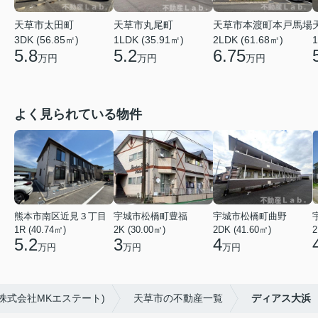
天草市本渡町本戸馬場
天草市太田町
天草市丸尾町
1
2LDK (61.68㎡)
3DK (56.85㎡)
1LDK (35.91㎡)
6.75
5.8
5.2
万円
万円
万円
よく見られている物件
熊本市南区近見３丁目
宇城市松橋町豊福
宇城市松橋町曲野
1R (40.74㎡)
2K (30.00㎡)
2DK (41.60㎡)
2
5.2
3
4
万円
万円
万円
株式会社MKエステート)
天草市の不動産一覧
ディアス大浜