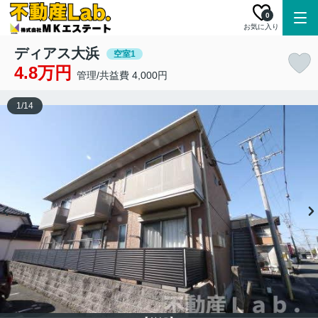
0
お気に入り
ディアス大浜
空室1
4.8万円
管理/共益費 4,000円
1
/
14