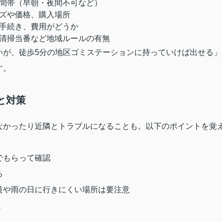
間帯（早朝・夜間不可など）
ズや価格、購入場所
手続き、費用がどうか
清掃当番など地域ルールの有無
いが、徒歩5分の地区ゴミステーションに持っていけば出せる」
す。
と対策
なかったり近隣とトラブルになることも。以下のポイントを覚
でもらって確認
る
道や雨の日に行きにくい場所は要注意
く