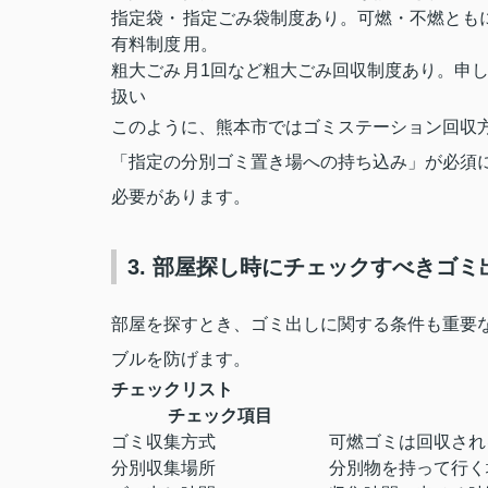
指定袋・
指定ごみ袋制度あり。可燃・不燃とも
有料制度
用。
粗大ごみ
月1回など粗大ごみ回収制度あり。申
扱い
このように、熊本市ではゴミステーション回収
「指定の分別ゴミ置き場への持ち込み」が必須
必要があります。
3. 部屋探し時にチェックすべきゴミ
部屋を探すとき、ゴミ出しに関する条件も重要
ブルを防げます。
チェックリスト
チェック項目
ゴミ収集方式
可燃ゴミは回収され
分別収集場所
分別物を持って行く