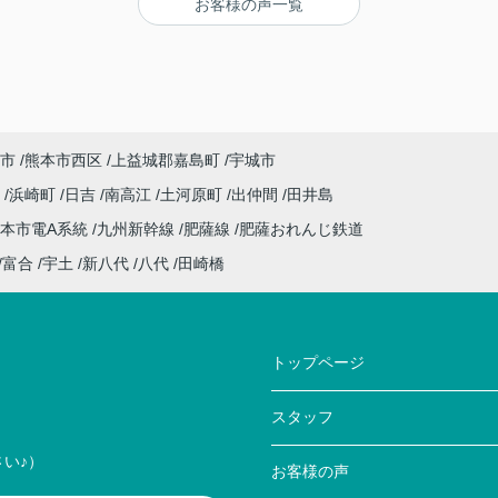
お客様の声一覧
市
熊本市西区
上益城郡嘉島町
宇城市
田
浜崎町
日吉
南高江
土河原町
出仲間
田井島
本市電A系統
九州新幹線
肥薩線
肥薩おれんじ鉄道
富合
宇土
新八代
八代
田崎橋
トップページ
スタッフ
い♪）
お客様の声