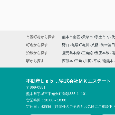
市区町村から探す
熊本市南区
天草市
宇土市
八代
町名から探す
野口
亀場町亀川
八幡
御幸笛
沿線から探す
鹿児島本線
三角線
豊肥本線
熊
駅から探す
西熊本
三角
川尻
平成
南熊本
不動産Ｌａｂ．/株式会社ＭＫエステート
〒869-0551
熊本県宇城市不知火町御領335-1 101
営業時間：
10:00～18:00
定休日：
水曜日（時間外のご予約もお気軽にご相談下さ