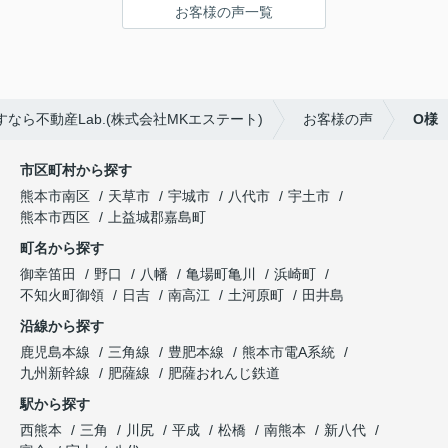
お客様の声一覧
ら不動産Lab.(株式会社MKエステート)
お客様の声
O様
市区町村から探す
熊本市南区
天草市
宇城市
八代市
宇土市
熊本市西区
上益城郡嘉島町
町名から探す
御幸笛田
野口
八幡
亀場町亀川
浜崎町
不知火町御領
日吉
南高江
土河原町
田井島
沿線から探す
鹿児島本線
三角線
豊肥本線
熊本市電A系統
九州新幹線
肥薩線
肥薩おれんじ鉄道
駅から探す
西熊本
三角
川尻
平成
松橋
南熊本
新八代