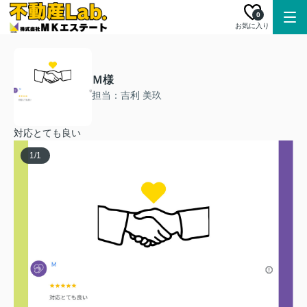
0
お気に入り
Ｍ様
担当：吉利 美玖
対応とても良い
1
/
1