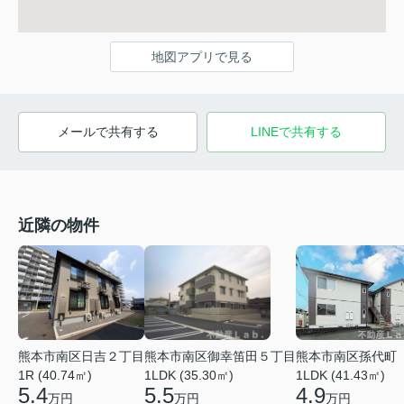
地図アプリで見る
メールで共有する
LINEで共有する
近隣の物件
熊本市南区日吉２丁目
熊本市南区御幸笛田５丁目
熊本市南区孫代町
1R (40.74㎡)
1LDK (35.30㎡)
1LDK (41.43㎡)
5.4
5.5
4.9
万円
万円
万円