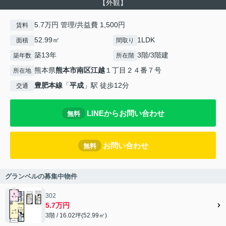
【外観】
5.7万円 管理/共益費 1,500円
賃料
52.99㎡
1LDK
面積
間取り
築13年
3階/3階建
築年数
所在階
熊本県
熊本市南区
江越
１丁目２４番７号
所在地
豊肥本線
「
平成
」駅 徒歩12分
交通
LINEからお問い合わせ
無料
お問い合わせ
無料
グランベルの募集中物件
302
5.7万円
3階 / 16.02坪(52.99㎡)