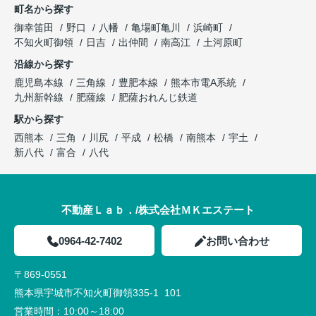
町名から探す
御幸笛田
野口
八幡
亀場町亀川
浜崎町
不知火町御領
日吉
出仲間
南高江
土河原町
沿線から探す
鹿児島本線
三角線
豊肥本線
熊本市電A系統
九州新幹線
肥薩線
肥薩おれんじ鉄道
駅から探す
西熊本
三角
川尻
平成
松橋
南熊本
宇土
新八代
富合
八代
不動産Ｌａｂ．/株式会社ＭＫエステート
0964-42-7402
お問い合わせ
〒869-0551
熊本県宇城市不知火町御領335-1 101
営業時間：
10:00～18:00