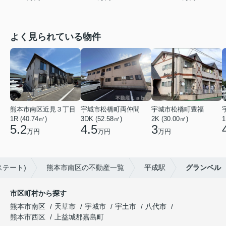
よく見られている物件
熊本市南区近見３丁目
宇城市松橋町両仲間
宇城市松橋町豊福
1R (40.74㎡)
3DK (52.58㎡)
2K (30.00㎡)
1
5.2
4.5
3
万円
万円
万円
ステート)
熊本市南区の不動産一覧
平成駅
グランベル
市区町村から探す
熊本市南区
天草市
宇城市
宇土市
八代市
熊本市西区
上益城郡嘉島町