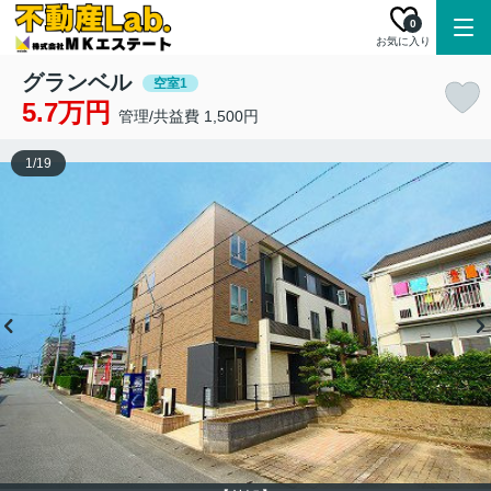
0
お気に入り
グランベル
空室1
5.7万円
管理/共益費 1,500円
1
/
19