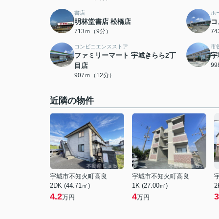
書店
ホ
明林堂書店 松橋店
コ
713ｍ（9分）
7
コンビニエンスストア
市
ファミリーマート 宇城きらら2丁
宇
目店
9
907ｍ（12分）
近隣の物件
宇城市不知火町高良
宇城市不知火町高良
2DK (44.71㎡)
1K (27.00㎡)
2
4.2
4
3
万円
万円