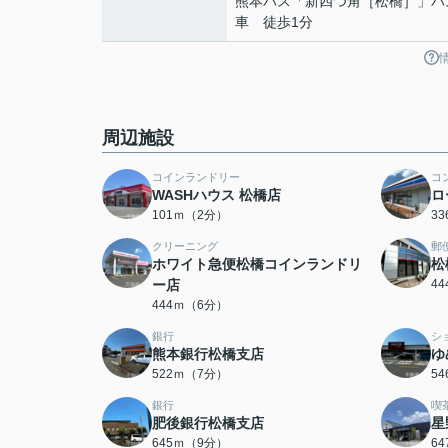
熊本バス「新四つ角［松橋］」バ
車 徒歩1分
周辺施設
コインランドリー
コ
WASHハウス 松橋店
ロ
101ｍ（2分）
3
クリーニング
郵
ホワイト急便松橋コインランドリ
松
ー店
4
444ｍ（6分）
銀行
シ
熊本銀行松橋支店
ゆ
522ｍ（7分）
5
銀行
喫
肥後銀行松橋支店
星
645ｍ（9分）
6