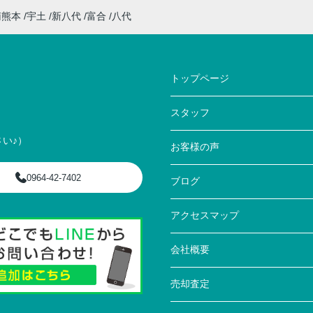
南熊本
宇土
新八代
富合
八代
トップページ
スタッフ
い♪）
お客様の声
0964-42-7402
ブログ
アクセスマップ
会社概要
売却査定