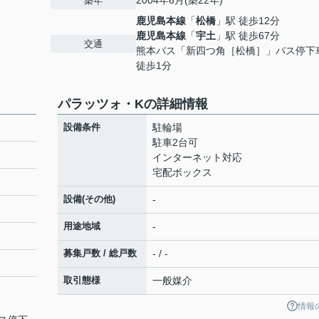
2004年6月(築22年)
築年
鹿児島本線
「
松橋
」駅 徒歩12分
鹿児島本線
「
宇土
」駅 徒歩67分
交通
熊本バス「新四つ角［松橋］」バス停
徒歩1分
パラッツォ・Kの詳細情報
設備条件
駐輪場
駐車2台可
インターネット対応
宅配ボックス
設備(その他)
-
用途地域
-
募集戸数 / 総戸数
- / -
取引態様
一般媒介
情報