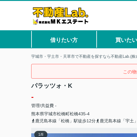
借りたい方
買いた
宇城市・宇土市・天草市で不動産を探すなら不動産Lab.(株
この物
パラッツォ・K
-
管理/共益費 -
熊本県
宇城市
松橋町松橋
435-4
鹿児島本線「松橋」駅徒歩12分
鹿児島本線「宇土」
1
/
8