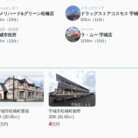
ームセンター
ドラッグストア
メリハード&グリーン松橋店
ドラッグストアコスモス 宇
43ｍ（10分）
835ｍ（11分）
役所・区役所
スーパー
城市役所
ラ・ムー 宇城店
98ｍ（13分）
1159ｍ（15分）
宇城市松橋町豊福
宇城市松橋町曲野
K (30.00㎡)
2DK (41.60㎡)
4
万円
万円