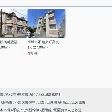
松橋町豊福
宇城市不知火町高良
0.00㎡)
1K (27.00㎡)
4
万円
市
八代市
熊本市西区
上益城郡嘉島町
川
浜崎町
不知火町御領
日吉
出仲間
南高江
土河原町
本市電A系統
九州新幹線
肥薩線
肥薩おれんじ鉄道