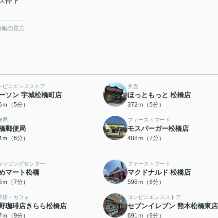
ス停下
情報の見方
ンビニエンスストア
弁当
ーソン 宇城松橋町店
ほっともっと 松橋店
36ｍ（5分）
372ｍ（5分）
便局
ファーストフード
橋郵便局
モスバーガー松橋店
44ｍ（6分）
488ｍ（7分）
ョッピングセンター
ファーストフード
めマート松橋
マクドナルド 松橋店
46ｍ（7分）
598ｍ（8分）
茶店・カフェ
コンビニエンスストア
野珈琲店きらら松橋店
セブンイレブン 熊本松橋東店
47ｍ（9分）
691ｍ（9分）