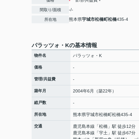
-
管理/共益費
-
価格
-/-
間取り/面積
熊本県
宇城市
松橋町松橋
435-4
所在地
パラッツォ・Kの基本情報
物件名
パラッツォ・K
価格
-
管理/共益費
-
築年月
2004年6月（築22年）
総戸数
-
所在地
熊本県
宇城市
松橋町松橋
435-4
交通
鹿児島本線
「
松橋
」駅 徒歩12分
鹿児島本線
「
宇土
」駅 徒歩67分