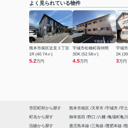
よく見られている物件
熊本市南区近見３丁目
宇城市松橋町両仲間
宇城市
1R (40.74㎡)
3DK (52.58㎡)
2K (3
5.2
4.5
3
万円
万円
万円
市区町村から探す
熊本市南区
天草市
宇城市
宇土
町名から探す
御幸笛田
野口
八幡
亀場町亀
沿線から探す
鹿児島本線
三角線
豊肥本線
熊