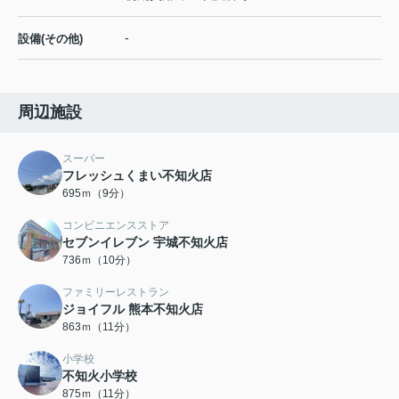
-
設備(その他)
周辺施設
スーパー
フレッシュくまい不知火店
695ｍ（9分）
コンビニエンスストア
セブンイレブン 宇城不知火店
736ｍ（10分）
ファミリーレストラン
ジョイフル 熊本不知火店
863ｍ（11分）
小学校
不知火小学校
875ｍ（11分）