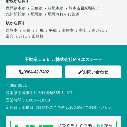
沿線から探す
鹿児島本線
三角線
豊肥本線
熊本市電A系統
九州新幹線
肥薩線
肥薩おれんじ鉄道
駅から探す
西熊本
三角
川尻
平成
南熊本
宇土
新八代
富合
八代
田崎橋
不動産Ｌａｂ．/株式会社ＭＫエステート
0964-42-7402
お問い合わせ
〒869-0551
熊本県宇城市不知火町御領335-1 101
営業時間：
10:00～18:00
定休日：
水曜日（時間外のご予約もお気軽にご相談下さい♪）