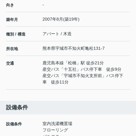
-
向き
2007年8月(築19年)
築年月
アパート / 木造
種別 / 構造
熊本県
宇城市
不知火町亀松
131-7
所在地
鹿児島本線
「
松橋
」駅 徒歩21分
交通
産交バス「十五社」バス停下車 徒歩9分
産交バス「宇城市不知火支所前」バス停下
車 徒歩11分
設備条件
室内洗濯機置場
設備条件
フローリング