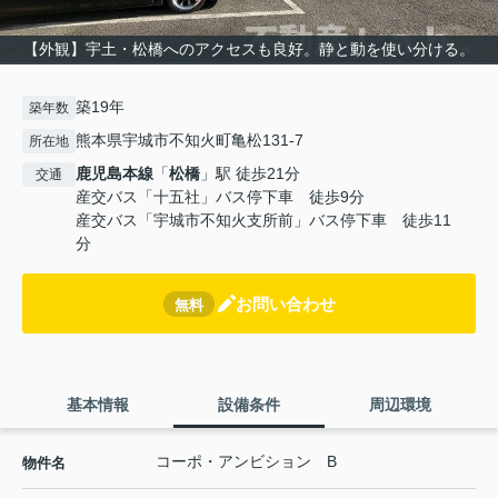
【外観】宇土・松橋へのアクセスも良好。静と動を使い分ける。
築19年
築年数
熊本県宇城市不知火町亀松131-7
所在地
鹿児島本線
「
松橋
」駅 徒歩21分
交通
産交バス「十五社」バス停下車 徒歩9分
産交バス「宇城市不知火支所前」バス停下車 徒歩11
分
お問い合わせ
無料
基本情報
設備条件
周辺環境
コーポ・アンビション B
物件名