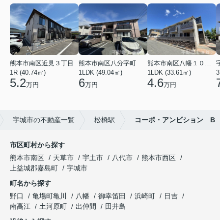
熊本市南区近見３丁目
熊本市南区八分字町
熊本市南区八幡１０丁目
1R (40.74㎡)
1LDK (49.04㎡)
1LDK (33.61㎡)
3
5.2
6
4.6
万円
万円
万円
宇城市の不動産一覧
松橋駅
コーポ・アンビション B
市区町村から探す
熊本市南区
天草市
宇土市
八代市
熊本市西区
上益城郡嘉島町
宇城市
町名から探す
野口
亀場町亀川
八幡
御幸笛田
浜崎町
日吉
南高江
土河原町
出仲間
田井島