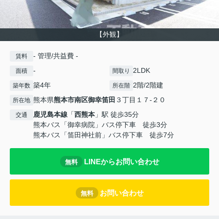
【外観】
- 管理/共益費 -
賃料
-
2LDK
面積
間取り
築4年
2階/2階建
築年数
所在階
熊本県
熊本市南区
御幸笛田
３丁目１７-２０
所在地
鹿児島本線
「
西熊本
」駅 徒歩35分
交通
熊本バス「御幸病院」バス停下車 徒歩3分
熊本バス「笛田神社前」バス停下車 徒歩7分
LINEからお問い合わせ
無料
お問い合わせ
無料