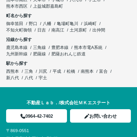
熊本市西区
上益城郡嘉島町
町名から探す
御幸笛田
野口
八幡
亀場町亀川
浜崎町
不知火町御領
日吉
南高江
土河原町
出仲間
沿線から探す
鹿児島本線
三角線
豊肥本線
熊本市電A系統
九州新幹線
肥薩線
肥薩おれんじ鉄道
駅から探す
西熊本
三角
川尻
平成
松橋
南熊本
富合
新八代
八代
宇土
不動産Ｌａｂ．/株式会社ＭＫエステート
0964-42-7402
お問い合わせ
〒869-0551