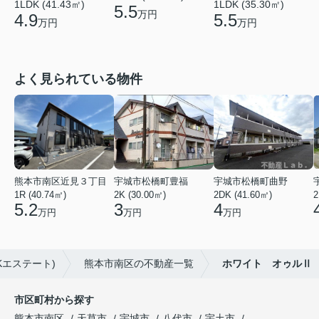
1LDK (41.43㎡)
1LDK (35.30㎡)
5.5
万円
4.9
5.5
万円
万円
よく見られている物件
熊本市南区近見３丁目
宇城市松橋町豊福
宇城市松橋町曲野
1R (40.74㎡)
2K (30.00㎡)
2DK (41.60㎡)
2
5.2
3
4
万円
万円
万円
Kエステート)
熊本市南区の不動産一覧
ホワイト オゥルⅡ
市区町村から探す
熊本市南区
天草市
宇城市
八代市
宇土市