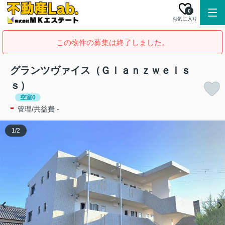
0
お気に入り
この物件の募集は終了しました。
グランツヴァイス（Ｇｌａｎｚｗｅｉｓ
ｓ）
空室0
-
管理/共益費 -
1
/
2