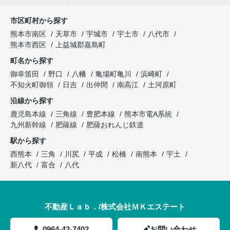
市区町村から探す
熊本市南区
天草市
宇城市
宇土市
八代市
熊本市西区
上益城郡嘉島町
町名から探す
御幸笛田
野口
八幡
亀場町亀川
浜崎町
不知火町御領
日吉
出仲間
南高江
土河原町
沿線から探す
鹿児島本線
三角線
豊肥本線
熊本市電A系統
九州新幹線
肥薩線
肥薩おれんじ鉄道
駅から探す
西熊本
三角
川尻
平成
松橋
南熊本
宇土
新八代
富合
八代
不動産Ｌａｂ．/株式会社ＭＫエステート
0964-42-7402
お問い合わせ