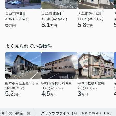
天草市北浜町
天草市佐伊津町
天草市古川町
1LDK (42.93㎡)
1LDK (35.91㎡)
3DK (56.85㎡)
3
6.1
5.8
6
万円
万円
万円
よく見られている物件
熊本市南区近見３丁目
宇城市松橋町両仲間
宇城市松橋町豊福
1R (40.74㎡)
3DK (52.58㎡)
2K (30.00㎡)
1
5.2
4.5
3
万円
万円
万円
天草市の不動産一覧
グランツヴァイス（Ｇｌａｎｚｗｅｉｓｓ）