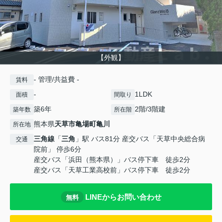
【外観】
- 管理/共益費 -
賃料
-
1LDK
面積
間取り
築6年
2階/3階建
築年数
所在階
熊本県
天草市
亀場町亀川
所在地
三角線
「
三角
」駅 バス81分 産交バス「天草中央総合病
交通
院前」 停歩6分
産交バス「浜田（熊本県）」バス停下車 徒歩2分
産交バス「天草工業高校前」バス停下車 徒歩2分
LINEからお問い合わせ
無料