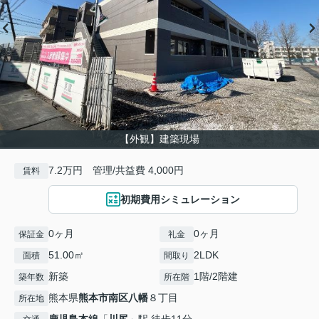
【外観】建築現場
7.2万円 管理/共益費 4,000円
賃料
初期費用シミュレーション
0ヶ月
0ヶ月
保証金
礼金
51.00㎡
2LDK
面積
間取り
新築
1階/2階建
築年数
所在階
熊本県
熊本市南区
八幡
８丁目
所在地