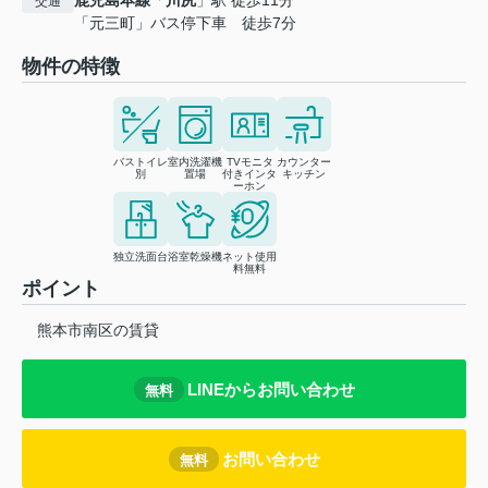
鹿児島本線
「
川尻
」駅 徒歩11分
交通
「元三町」バス停下車 徒歩7分
物件の特徴
バストイレ
室内洗濯機
TVモニタ
カウンター
別
置場
付きインタ
キッチン
ーホン
独立洗面台
浴室乾燥機
ネット使用
料無料
ポイント
熊本市南区の賃貸
LINEからお問い合わせ
無料
お問い合わせ
無料