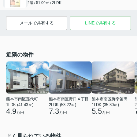
2階 / 51.00㎡ / 2LDK
メールで共有する
LINEで共有する
近隣の物件
熊本市南区孫代町
熊本市南区野口４丁目
熊本市南区御幸笛田５丁目
1LDK (41.43㎡)
2LDK (53.22㎡)
1LDK (35.30㎡)
2
4.9
7.3
5.5
万円
万円
万円
よく見られている物件