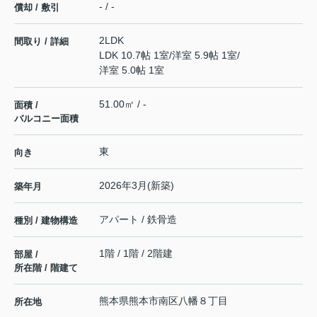
- / -
償却 / 敷引
2LDK
間取り / 詳細
LDK 10.7帖 1室
/
洋室 5.9帖 1室
/
洋室 5.0帖 1室
51.00㎡ / -
面積 /
バルコニー面積
東
向き
2026年3月(新築)
築年月
アパート / 鉄骨造
種別 / 建物構造
1階 / 1階 / 2階建
部屋 /
所在階 / 階建て
熊本県
熊本市南区
八幡
８丁目
所在地