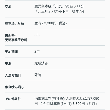
鹿児島本線
「
川尻
」駅 徒歩11分
交通
「元三町」バス停下車 徒歩7分
空有 / 3,300円 (税込)
駐車場 / 月額
- / -
更新料 /
更新事務手数料
2年
契約期間
完成済み
現況
即時
入居可能日
-
敷金積み増し
消毒施工料(当社扱)(入居時のみ):1万7,050
その他条件
円 ２台目駐車場(1ヵ月):3,300円（月額）