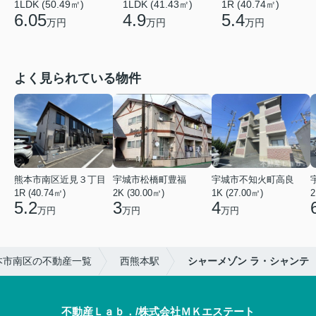
1LDK (50.49㎡)
1LDK (41.43㎡)
1R (40.74㎡)
6.05
4.9
5.4
万円
万円
万円
よく見られている物件
熊本市南区近見３丁目
宇城市松橋町豊福
宇城市不知火町高良
1R (40.74㎡)
2K (30.00㎡)
1K (27.00㎡)
2
5.2
3
4
万円
万円
万円
本市南区の不動産一覧
西熊本駅
シャーメゾン ラ・シャンテ
不動産Ｌａｂ．/株式会社ＭＫエステート