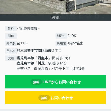
【外観】
- 管理/共益費 -
賃料
-
2LDK
面積
間取り
築11年
1階/2階建
築年数
所在階
熊本県
熊本市南区
白藤
２丁目
所在地
鹿児島本線
「
西熊本
」駅 徒歩18分
交通
鹿児島本線
「
川尻
」駅 徒歩14分
産交バス「白藤東原」バス停下車 徒歩1分
LINEからお問い合わせ
無料
お問い合わせ
無料