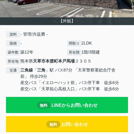
【外観】
- 管理/共益費 -
賃料
-
2LDK
面積
間取り
築12年
1階/3階建
築年数
所在階
熊本県
天草市
本渡町本戸馬場
２３０５
所在地
三角線
「
三角
」駅 バス87分 「天草警察署総合庁舎
交通
前」 停歩29分
産交バス「イエローハット前」バス停下車 徒歩6分
産交バス「天草拓心高校入口」バス停下車 徒歩6分
LINEからお問い合わせ
無料
お問い合わせ
無料