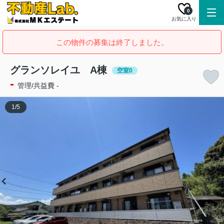
0
お気に入り
この物件の募集は終了しました。
グランソレイユ A棟
空室0
-
管理/共益費 -
1
/
5