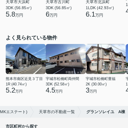
天草市北浜町
天草市大浜町
天草市古川町
1
1LDK (42.93㎡)
3DK (56.85㎡)
3DK (56.85㎡)
6.1
5.8
6
万円
万円
万円
よく見られている物件
熊本市南区近見３丁目
宇城市松橋町両仲間
宇城市松橋町豊福
1R (40.74㎡)
3DK (52.58㎡)
2K (30.00㎡)
1
5.2
4.5
3
万円
万円
万円
MKエステート)
天草市の不動産一覧
グランソレイユ A棟
市区町村から探す