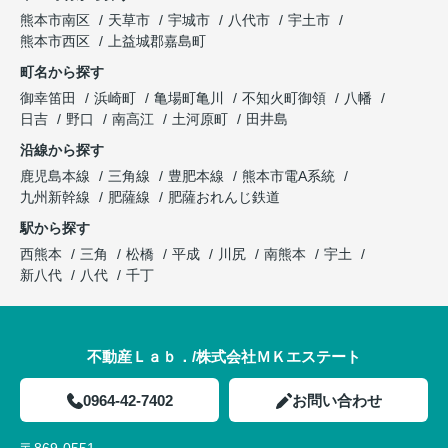
熊本市南区
天草市
宇城市
八代市
宇土市
熊本市西区
上益城郡嘉島町
町名から探す
御幸笛田
浜崎町
亀場町亀川
不知火町御領
八幡
日吉
野口
南高江
土河原町
田井島
沿線から探す
鹿児島本線
三角線
豊肥本線
熊本市電A系統
九州新幹線
肥薩線
肥薩おれんじ鉄道
駅から探す
西熊本
三角
松橋
平成
川尻
南熊本
宇土
新八代
八代
千丁
不動産Ｌａｂ．/株式会社ＭＫエステート
0964-42-7402
お問い合わせ