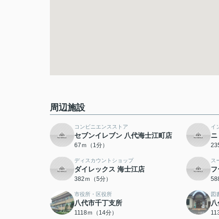
周辺施設
コンビニエンスストア
イ
セブンイレブン 八代海士江町店
ニ
67ｍ（1分）
2
ディスカウントショップ
ス
ダイレックス 海士江店
フ
382ｍ（5分）
5
市役所・区役所
図
八代市千丁支所
八
1118ｍ（14分）
1