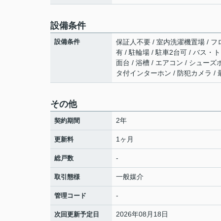
設備条件
設備条件
保証人不要 / 室内洗濯機置場 / フロ
有 / 駐輪場 / 駐車2台可 / バス
面台 / 浴槽 / エアコン / シュー
タ付インターホン / 防犯カメラ /
その他
2年
契約期間
1ヶ月
更新料
-
総戸数
一般媒介
取引態様
-
管理コード
2026年08月18日
次回更新予定日