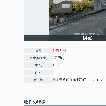
【外観】
4.45
万円
賃料
0万円(-)
敷金(保証金)
1LDK
間取り
-
向き
熊本県
八代市
海士江町
２２７４-２
所在地
物件の特徴