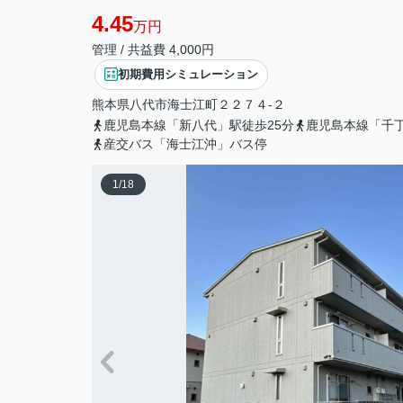
4.45
万円
管理 / 共益費 4,000円
初期費用シミュレーション
熊本県
八代市
海士江町
２２７４-２
鹿児島本線「新八代」駅徒歩25分
鹿児島本線「千丁
産交バス「海士江沖」バス停
1
/
18