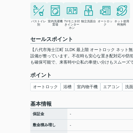
バストイレ
室内洗濯機
TVモニタ付
独立洗面台
オートロッ
ネット使用
別
置場
きインター
ク
料無料
ホン
セールスポイント
【八代市海士江町 1LDK 最上階 オートロック ネッ
設備が整っています。不在時も安心な置き配対応や防犯
も確保可能で、来客時や公私の車使い分けもスムーズで
ポイント
オートロック
浴槽
室内物干機
エアコン
洗
基本情報
-
保証金
敷金積み増し
-