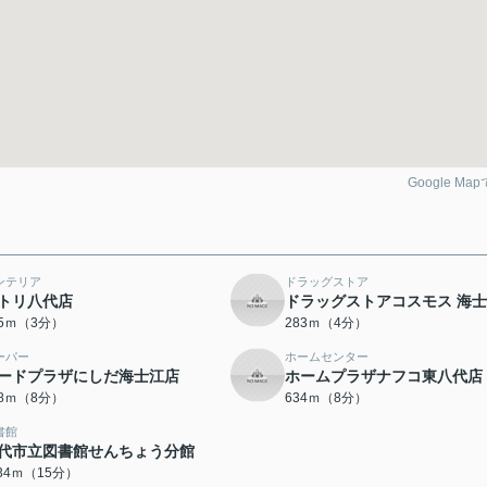
Google Ma
ンテリア
ドラッグストア
トリ八代店
ドラッグストアコスモス 海
35ｍ（3分）
283ｍ（4分）
ーパー
ホームセンター
ードプラザにしだ海士江店
ホームプラザナフコ東八代店
88ｍ（8分）
634ｍ（8分）
書館
代市立図書館せんちょう分館
134ｍ（15分）