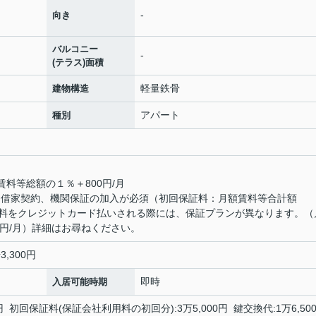
-
向き
バルコニー
-
(テラス)面積
軽量鉄骨
建物構造
アパート
種別
賃料等総額の１％＋800円/月
定期借家契約、機関保証の加入が必須（初回保証料：月額賃料等合計額
■賃料をクレジットカード払いされる際には、保証プランが異なります。（
0円/月）詳細はお尋ねください。
3,300円
即時
入居可能時期
 初回保証料(保証会社利用料の初回分):3万5,000円 鍵交換代:1万6,50