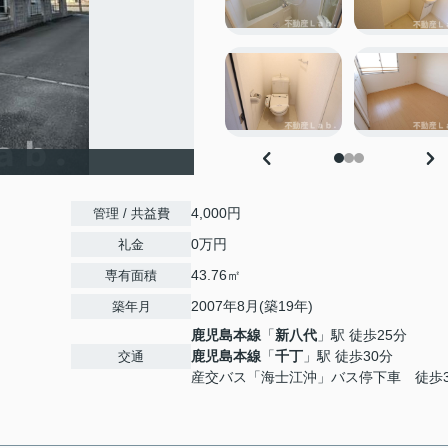
4,000円
管理 / 共益費
0万円
礼金
43.76㎡
専有面積
2007年8月(築19年)
築年月
鹿児島本線
「
新八代
」駅 徒歩25分
鹿児島本線
「
千丁
」駅 徒歩30分
交通
産交バス「海士江沖」バス停下車 徒歩