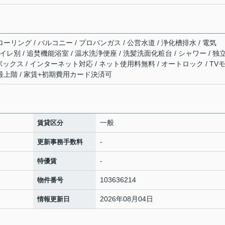
ーリング / バルコニー / プロパンガス / 公営水道 / 浄化槽排水 / 電気
・トイレ別 / 追焚機能浴室 / 温水洗浄便座 / 洗髪洗面化粧台 / シャワー / 独
ズボックス / インターネット対応 / ネット使用料無料 / オートロック / TV
 最上階 / 家賃+初期費用カード決済可
一般
賃貸区分
-
更新事務手数料
-
特優賃
103636214
物件番号
2026年08月04日
情報更新日