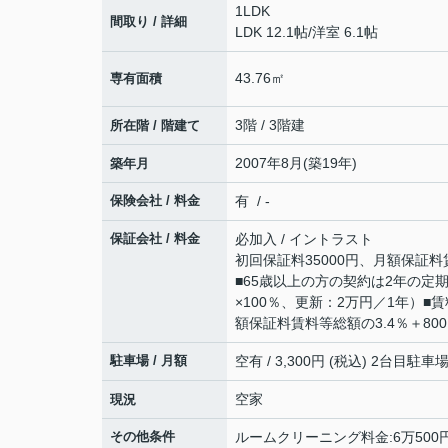
1LDK
間取り / 詳細
LDK 12.1帖
/
洋室 6.1帖
43.76㎡
専有面積
3階 / 3階建
所在階 / 階建て
2007年8月(築19年)
築年月
保険会社 / 料金
有 / -
保証会社 / 料金
必加入 / イントラスト
初回保証料35000円、月額保証料
■65歳以上の方の契約は2年の
×100％、更新：2万円／1年）
額保証料賃料等総額の3.4％＋80
駐車場 / 月額
空有 / 3,300円 (税込) 2台目駐車場
空家
現況
その他条件
ルームクリーニング料金:6万500円