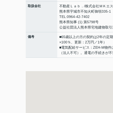
取扱会社
不動産Ｌａｂ．/株式会社ＭＫエ
熊本県宇城市不知火町御領335-1 
TEL:0964-42-7402
熊本県知事 (1) 第5798号
公益社団法人熊本県宅地建物取引
備考
■65歳以上の方の契約は2年の
×100％、更新：2万円／1年）
■電気配給サービス：ZEH-M
（法人不可）。通電の手続きが不