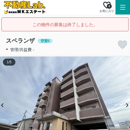
0
お気に入り
この物件の募集は終了しました。
スペランザ
空室0
-
管理/共益費 -
1
/
5