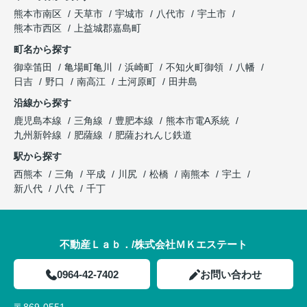
熊本市南区
天草市
宇城市
八代市
宇土市
熊本市西区
上益城郡嘉島町
町名から探す
御幸笛田
亀場町亀川
浜崎町
不知火町御領
八幡
日吉
野口
南高江
土河原町
田井島
沿線から探す
鹿児島本線
三角線
豊肥本線
熊本市電A系統
九州新幹線
肥薩線
肥薩おれんじ鉄道
駅から探す
西熊本
三角
平成
川尻
松橋
南熊本
宇土
新八代
八代
千丁
不動産Ｌａｂ．/株式会社ＭＫエステート
0964-42-7402
お問い合わせ