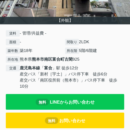
【外観】
- 管理/共益費 -
賃料
-
2LDK
面積
間取り
築18年
5階/6階建
築年数
所在階
熊本県
熊本市南区
富合町古閑
925
所在地
鹿児島本線
「
富合
」駅 徒歩12分
交通
産交バス「新村［宇土］」バス停下車 徒歩6分
産交バス「南区役所前（熊本市）」バス停下車 徒歩
10分
LINEからお問い合わせ
無料
お問い合わせ
無料