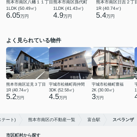
熊本市南区八幡１１丁目
熊本市南区孫代町
熊本市南区日吉２丁
1LDK (50.49㎡)
1LDK (41.43㎡)
1R (40.74㎡)
6.05
4.9
5.4
万円
万円
万円
よく見られている物件
熊本市南区近見３丁目
宇城市松橋町両仲間
宇城市松橋町豊福
1R (40.74㎡)
3DK (52.58㎡)
2K (30.00㎡)
1
5.2
4.5
3
万円
万円
万円
ステート)
熊本市南区の不動産一覧
富合駅
スペランザ
市区町村から探す