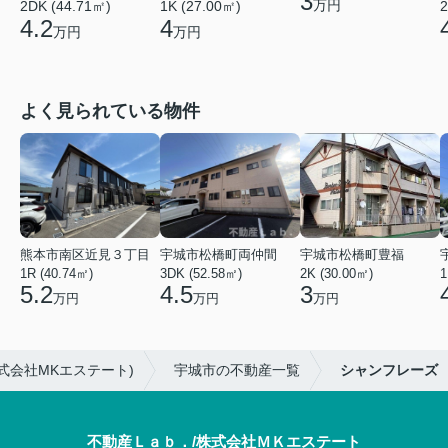
3
万円
2DK (44.71㎡)
1K (27.00㎡)
2
4.2
4
万円
万円
よく見られている物件
熊本市南区近見３丁目
宇城市松橋町両仲間
宇城市松橋町豊福
1R (40.74㎡)
3DK (52.58㎡)
2K (30.00㎡)
1
5.2
4.5
3
万円
万円
万円
式会社MKエステート)
宇城市の不動産一覧
シャンフレーズ
不動産Ｌａｂ．/株式会社ＭＫエステート