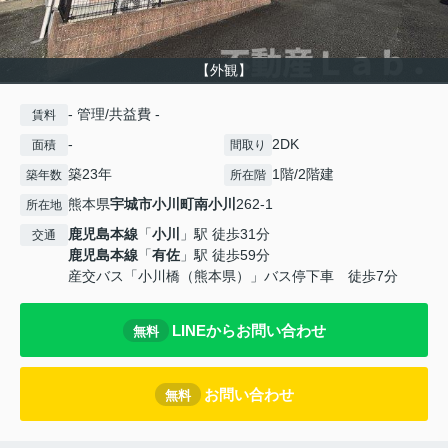
【外観】
- 管理/共益費 -
賃料
-
2DK
面積
間取り
築23年
1階/2階建
築年数
所在階
熊本県
宇城市
小川町南小川
262-1
所在地
鹿児島本線
「
小川
」駅 徒歩31分
交通
鹿児島本線
「
有佐
」駅 徒歩59分
産交バス「小川橋（熊本県）」バス停下車 徒歩7分
LINEからお問い合わせ
無料
お問い合わせ
無料