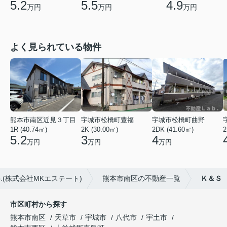
5.2
5.5
4.9
万円
万円
万円
よく見られている物件
熊本市南区近見３丁目
宇城市松橋町豊福
宇城市松橋町曲野
1R (40.74㎡)
2K (30.00㎡)
2DK (41.60㎡)
2
5.2
3
4
万円
万円
万円
(株式会社MKエステート)
熊本市南区の不動産一覧
Ｋ＆Ｓ
市区町村から探す
熊本市南区
天草市
宇城市
八代市
宇土市