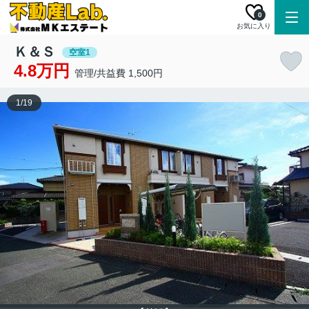
0
お気に入り
Ｋ＆Ｓ
空室1
4.8万円
管理/共益費 1,500円
1
/
19