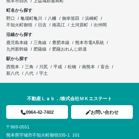
熊本市西区
上益城郡嘉島町
町名から探す
野口
亀場町亀川
八幡
御幸笛田
浜崎町
不知火町御領
日吉
南高江
土河原町
出仲間
沿線から探す
鹿児島本線
三角線
豊肥本線
熊本市電A系統
九州新幹線
肥薩線
肥薩おれんじ鉄道
駅から探す
西熊本
三角
川尻
平成
松橋
南熊本
富合
新八代
八代
宇土
不動産Ｌａｂ．/株式会社ＭＫエステート
0964-42-7402
お問い合わせ
〒869-0551
熊本県宇城市不知火町御領335-1 101