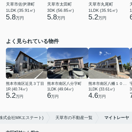
天草市佐伊津町
天草市太田町
天草市丸尾町
1LDK (35.91㎡)
1
3DK (56.85㎡)
1LDK (35.91㎡)
5.8
5.8
5.2
万円
万円
万円
よく見られている物件
熊本市南区近見３丁目
熊本市南区八分字町
熊本市南区八幡１０丁目
1R (40.74㎡)
1LDK (49.04㎡)
1LDK (33.61㎡)
3
5.2
6
4.6
万円
万円
万円
株式会社MKエステート)
天草市の不動産一覧
マイトレーヤ