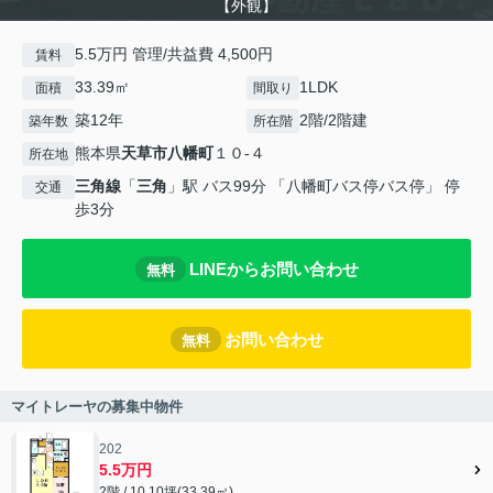
【外観】
5.5万円 管理/共益費 4,500円
賃料
33.39㎡
1LDK
面積
間取り
築12年
2階/2階建
築年数
所在階
熊本県
天草市
八幡町
１０-４
所在地
三角線
「
三角
」駅 バス99分 「八幡町バス停バス停」 停
交通
歩3分
LINEからお問い合わせ
無料
お問い合わせ
無料
マイトレーヤの募集中物件
202
5.5万円
2階 / 10.10坪(33.39㎡)