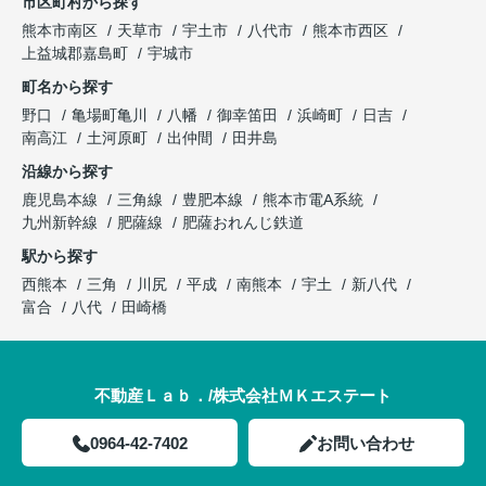
市区町村から探す
熊本市南区
天草市
宇土市
八代市
熊本市西区
上益城郡嘉島町
宇城市
町名から探す
野口
亀場町亀川
八幡
御幸笛田
浜崎町
日吉
南高江
土河原町
出仲間
田井島
沿線から探す
鹿児島本線
三角線
豊肥本線
熊本市電A系統
九州新幹線
肥薩線
肥薩おれんじ鉄道
駅から探す
西熊本
三角
川尻
平成
南熊本
宇土
新八代
富合
八代
田崎橋
不動産Ｌａｂ．/株式会社ＭＫエステート
0964-42-7402
お問い合わせ